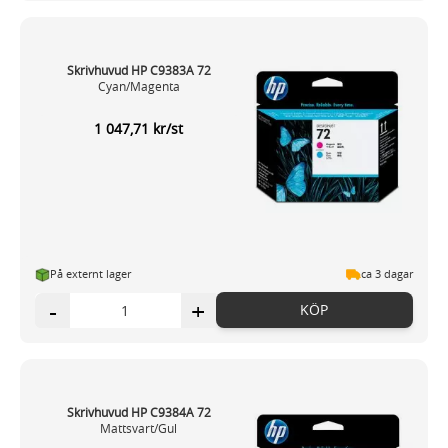
Skrivhuvud HP C9383A 72
Cyan/Magenta
1 047,71 kr/st
På externt lager
ca 3 dagar
-
+
KÖP
Skrivhuvud HP C9384A 72
Mattsvart/Gul