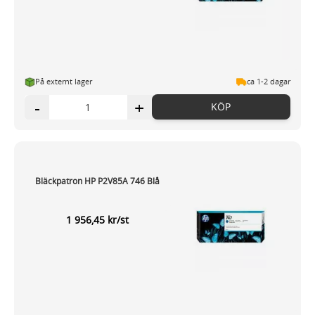
På externt lager
ca 1-2 dagar
-
+
KÖP
Bläckpatron HP P2V85A 746 Blå
1 956,45 kr/st