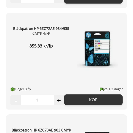
Bläckpatron HP 6ZC72AE 934/935
CMYK 4/FP
855,33 kr/fp
I lager 3 fp
ca 1-2 dagar
-
+
KÖP
Bläckpatron HP 6ZC73AE 903 CMYK