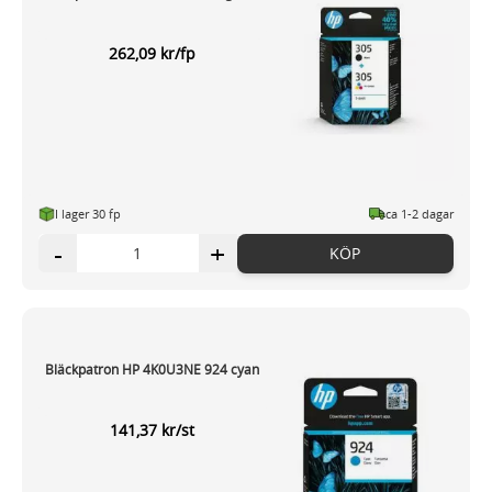
262,09 kr/fp
I lager 30 fp
ca 1-2 dagar
-
+
KÖP
Bläckpatron HP 4K0U3NE 924 cyan
141,37 kr/st