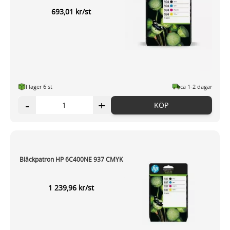
693,01 kr/st
I lager 6 st
ca 1-2 dagar
-
+
KÖP
Bläckpatron HP 6C400NE 937 CMYK
1 239,96 kr/st