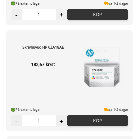
På externt lager
ca 1-2 dagar
-
+
KÖP
Skrivhuvud HP 6ZA18AE
182,67 kr/st
På externt lager
ca 1-2 dagar
-
+
KÖP