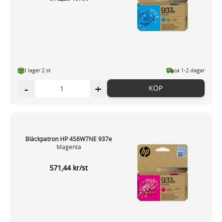
I lager 2 st
ca 1-2 dagar
-
+
KÖP
Bläckpatron HP 4S6W7NE 937e
Magenta
571,44 kr/st