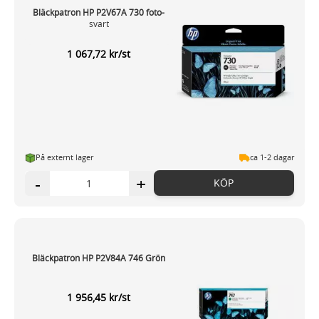
Bläckpatron HP P2V67A 730 foto-
svart
1 067,72 kr/st
På externt lager
ca 1-2 dagar
-
+
KÖP
Bläckpatron HP P2V84A 746 Grön
1 956,45 kr/st