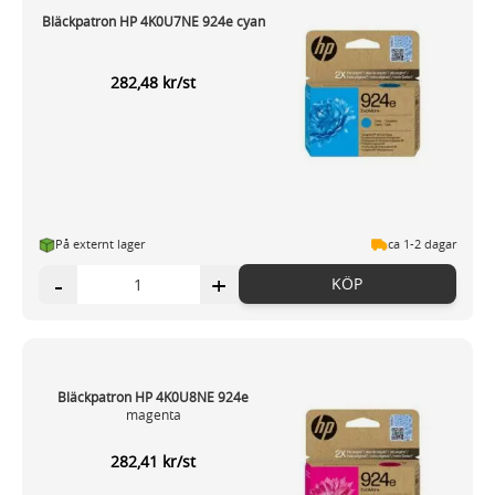
Bläckpatron HP 4K0U7NE 924e cyan
282,48 kr/st
På externt lager
ca 1-2 dagar
-
+
KÖP
Bläckpatron HP 4K0U8NE 924e
magenta
282,41 kr/st