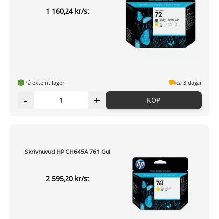
1 160,24 kr/st
På externt lager
ca 3 dagar
-
+
KÖP
Skrivhuvud HP CH645A 761 Gul
2 595,20 kr/st