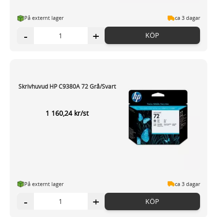
På externt lager
ca 3 dagar
-
+
KÖP
Skrivhuvud HP C9380A 72 Grå/Svart
1 160,24 kr/st
På externt lager
ca 3 dagar
-
+
KÖP