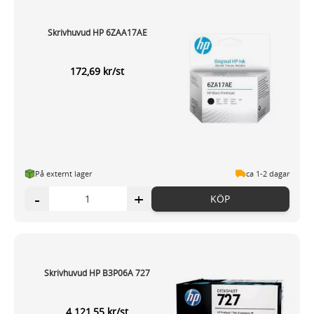
Skrivhuvud HP 6ZAA17AE
172,69 kr/st
På externt lager
ca 1-2 dagar
-
+
KÖP
Skrivhuvud HP B3P06A 727
4 121,55 kr/st