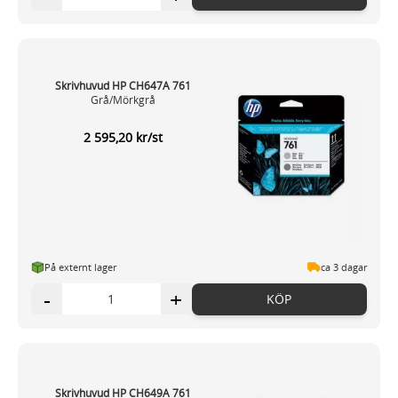
Skrivhuvud HP CH647A 761
Grå/Mörkgrå
2 595,20 kr/st
På externt lager
ca 3 dagar
-
+
KÖP
Skrivhuvud HP CH649A 761