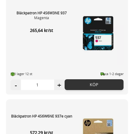
Bläckpatron HP 4S6W3NE 937
Magenta
265,64 kr/st
I lager 12 st
ca 1-2 dagar
-
+
KÖP
Bläckpatron HP 4S6W6NE 937e cyan
572,29 kr/st