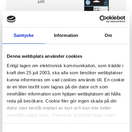
4/FP
645,26 kr/fp
Samtycke
Information
Om
Denna webbplats använder cookies
På externt lager
ca 1-2 dagar
Enligt lagen om elektronisk kommunikation, som trädde i
-
+
KÖP
kraft den 25 juli 2003, ska alla som besöker webbplatser
kunna informeras om vad cookies används till. En cookie
är en liten textfil som lagras på din dator och som
innehåller information som hjälper webbplatsen att hålla
Bläckpatron HP 6ZC74AE 912 CMYK
reda på besökare. Cookie filer gör ingen skada på din
4/FP
dator utan består endast av text och kan inte heller
innehålla något virus. Filerna tar praktiskt taget ingen
502,67 kr/fp
plats och det finns två typer av cookies.
Samtyckesval