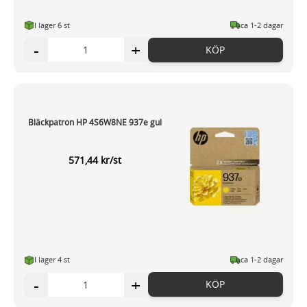
I lager 6 st
ca 1-2 dagar
-
+
KÖP
Bläckpatron HP 4S6W8NE 937e gul
571,44 kr/st
I lager 4 st
ca 1-2 dagar
-
+
KÖP