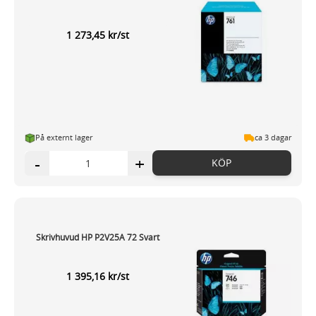
1 273,45 kr/st
På externt lager
ca 3 dagar
-
+
KÖP
Skrivhuvud HP P2V25A 72 Svart
1 395,16 kr/st