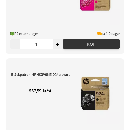
På externt lager
ca 1-2 dagar
-
+
KÖP
Bläckpatron HP 4K0V0NE 924e svart
567,59 kr/st