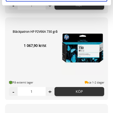
-
+
KÖP
och annonserna till användarna, tillhandahålla funktioner
för sociala medier och analysera vår trafik. Vi
vidarebefordrar även sådana identifierare och annan
information från din enhet till de sociala medier och
annons- och analysföretag som vi samarbetar med.
Bläckpatron HP P2V66A 730 grå
Dessa kan i sin tur kombinera informationen med annan
information som du har tillhandahållit eller som de har
1 067,90 kr/st
samlat in när du har använt deras tjänster.
På externt lager
ca 1-2 dagar
-
+
KÖP