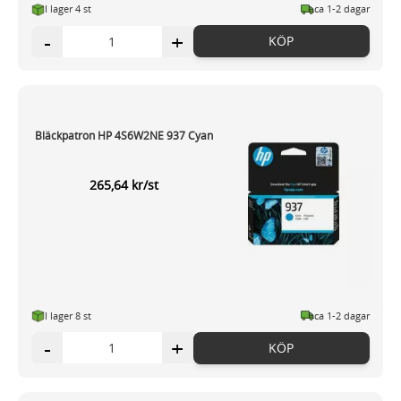
I lager 4 st
ca 1-2 dagar
-
+
KÖP
Bläckpatron HP 4S6W2NE 937 Cyan
265,64 kr/st
I lager 8 st
ca 1-2 dagar
-
+
KÖP