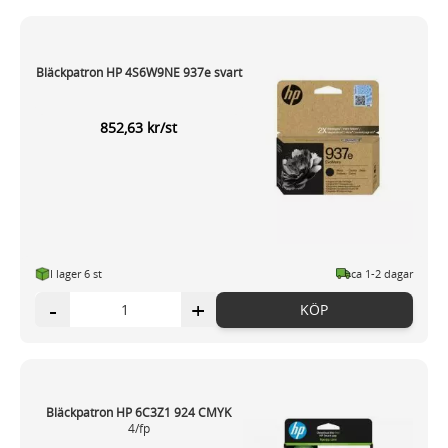
Bläckpatron HP 4S6W9NE 937e svart
852,63 kr/st
I lager 6 st
ca 1-2 dagar
-
+
KÖP
Bläckpatron HP 6C3Z1 924 CMYK
4/fp