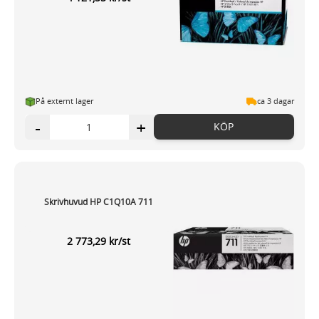
På externt lager
ca 3 dagar
-
+
KÖP
Skrivhuvud HP C1Q10A 711
2 773,29 kr/st