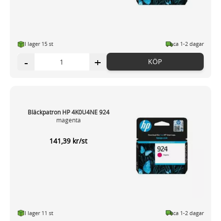
I lager 15 st
ca 1-2 dagar
-
+
KÖP
Bläckpatron HP 4K0U4NE 924
magenta
141,39 kr/st
I lager 11 st
ca 1-2 dagar