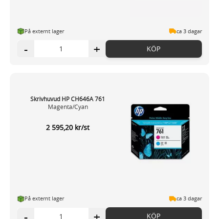
På externt lager
ca 3 dagar
-
+
KÖP
Skrivhuvud HP CH646A 761
Magenta/Cyan
2 595,20 kr/st
På externt lager
ca 3 dagar
-
+
KÖP