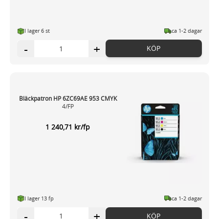
I lager 6 st
ca 1-2 dagar
-
+
KÖP
Bläckpatron HP 6ZC69AE 953 CMYK
4/FP
1 240,71 kr/fp
I lager 13 fp
ca 1-2 dagar
-
+
KÖP