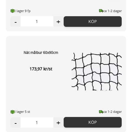
I lager 9 fp
ca 1-2 dagar
-
+
KÖP
Nät målbur 60x90cm
173,97 kr/st
I lager 5 st
ca 1-2 dagar
-
+
KÖP