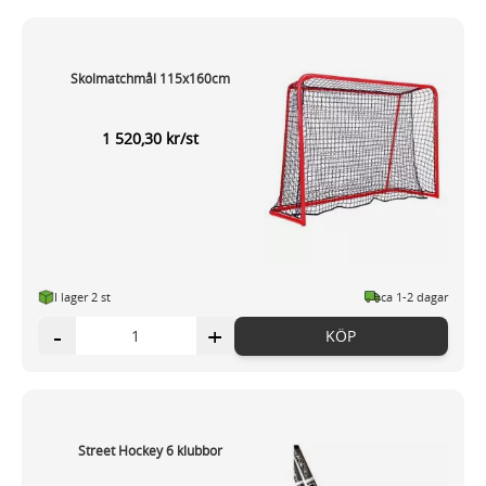
Skolmatchmål 115x160cm
1 520,30 kr/st
I lager 2 st
ca 1-2 dagar
-
+
KÖP
Street Hockey 6 klubbor