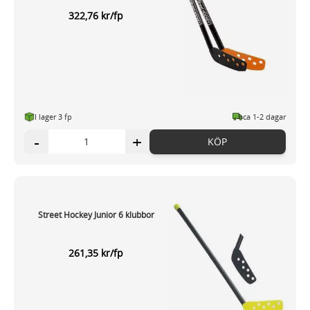
322,76 kr/fp
I lager 3 fp
ca 1-2 dagar
-
+
KÖP
Street Hockey Junior 6 klubbor
261,35 kr/fp