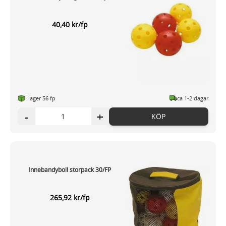
40,40 kr/fp
I lager 56 fp
ca 1-2 dagar
-
+
KÖP
Innebandyboll storpack 30/FP
265,92 kr/fp