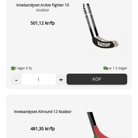
Innebandyset Active Fighter 10
klubbor
501,12 kr/fp
I lager 6 fp
ca 1-2 dagar
-
+
KÖP
Innebandyset Allround 12 klubbor
481,35 kr/fp