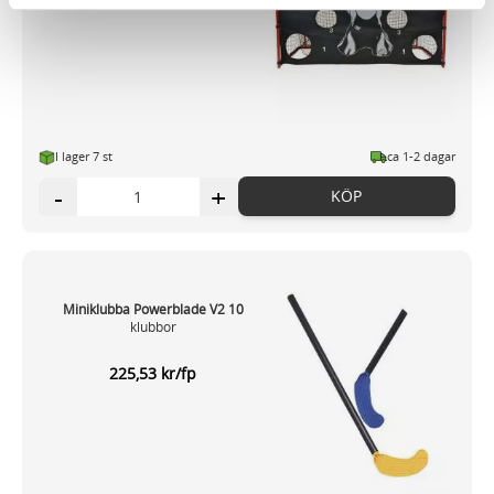
och annonserna till användarna, tillhandahålla funktioner
för sociala medier och analysera vår trafik. Vi
vidarebefordrar även sådana identifierare och annan
information från din enhet till de sociala medier och
annons- och analysföretag som vi samarbetar med.
Dessa kan i sin tur kombinera informationen med annan
I lager 7 st
ca 1-2 dagar
information som du har tillhandahållit eller som de har
-
+
KÖP
samlat in när du har använt deras tjänster.
Miniklubba Powerblade V2 10
klubbor
225,53 kr/fp