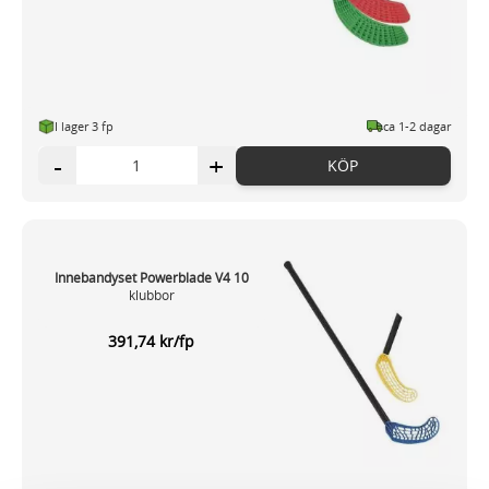
I lager 3 fp
ca 1-2 dagar
-
+
KÖP
Innebandyset Powerblade V4 10
klubbor
391,74 kr/fp