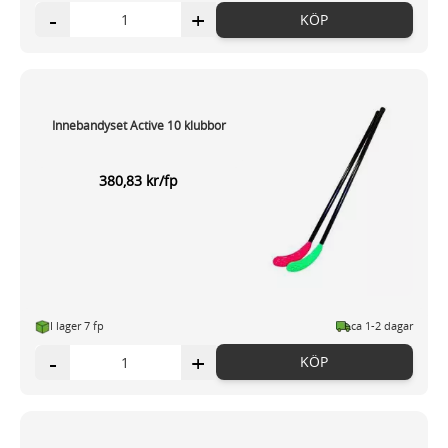
-
+
KÖP
Innebandyset Active 10 klubbor
380,83 kr/fp
I lager 7 fp
ca 1-2 dagar
-
+
KÖP