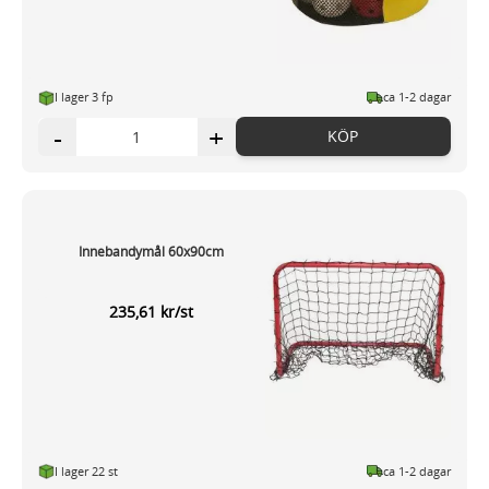
I lager 3 fp
ca 1-2 dagar
-
+
KÖP
Innebandymål 60x90cm
235,61 kr/st
I lager 22 st
ca 1-2 dagar