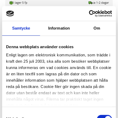
I lager 5 fp
ca 1-2 dagar
-
+
KÖP
Samtycke
Information
Om
Målbur 90x120cm
Denna webbplats använder cookies
1 347,68 kr/st
Enligt lagen om elektronisk kommunikation, som trädde i
kraft den 25 juli 2003, ska alla som besöker webbplatser
kunna informeras om vad cookies används till. En cookie
är en liten textfil som lagras på din dator och som
innehåller information som hjälper webbplatsen att hålla
reda på besökare. Cookie filer gör ingen skada på din
dator utan består endast av text och kan inte heller
I lager 1 st
ca 1-2 dagar
innehålla något virus. Filerna tar praktiskt taget ingen
-
+
KÖP
plats och det finns två typer av cookies.
Samtyckesval