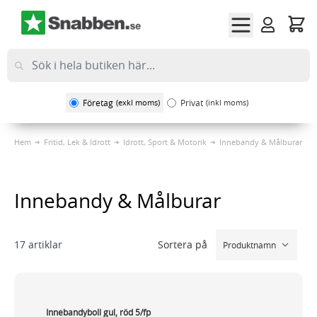
Hoppa till innehållet
Företag
(exkl moms)
Privat
(inkl moms)
Hem
Fritid, Lek & Idrott
Idrott, Sport & Motorik
Innebandy & Målburar
Innebandy & Målburar
Sortera på
17
artiklar
Innebandyboll gul, röd 5/fp