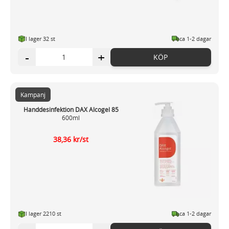
I lager 32 st
ca 1-2 dagar
-
+
KÖP
Kampanj
Handdesinfektion DAX Alcogel 85
600ml
38,36 kr/st
I lager 2210 st
ca 1-2 dagar