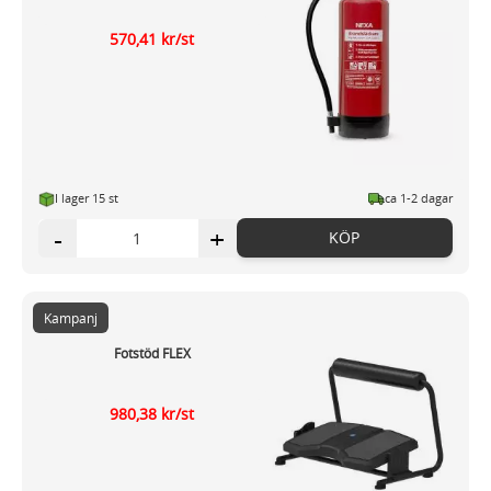
570,41 kr/st
I lager 15 st
ca 1-2 dagar
-
+
KÖP
Kampanj
Fotstöd FLEX
980,38 kr/st