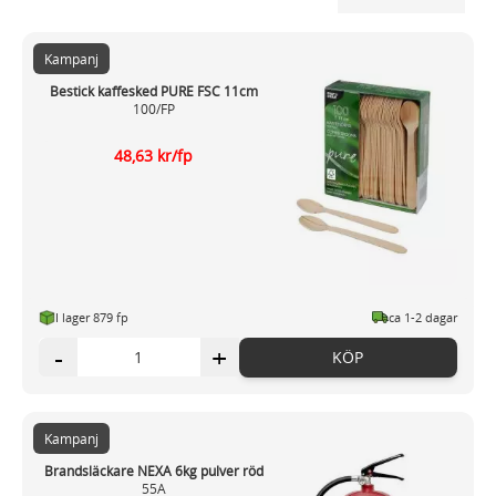
Kampanj
Bestick kaffesked PURE FSC 11cm
100/FP
48,63 kr/fp
I lager 879 fp
ca 1-2 dagar
-
+
KÖP
Kampanj
Brandsläckare NEXA 6kg pulver röd
55A