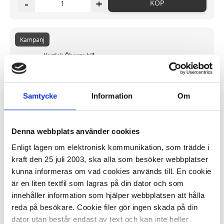
-
+
KÖP
Kampanj
Kortlek Öbergs blå
32,17 kr/st
Samtycke
Information
Om
Denna webbplats använder cookies
Enligt lagen om elektronisk kommunikation, som trädde i
I lager 4320 st
ca 1-2 dagar
kraft den 25 juli 2003, ska alla som besöker webbplatser
-
+
kunna informeras om vad cookies används till. En cookie
KÖP
är en liten textfil som lagras på din dator och som
innehåller information som hjälper webbplatsen att hålla
reda på besökare. Cookie filer gör ingen skada på din
Kampanj
dator utan består endast av text och kan inte heller