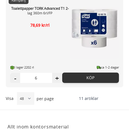
Kampanj
Toalettpapper TORK Advanced T1 2-
lag 360m 6rl/FP
78,69 kr/rl
I lager 2202 rl
ca 1-2 dagar
-
+
KÖP
Visa
11
artiklar
per page
Allt inom kontorsmaterial