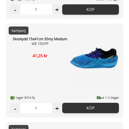
-
+
KÖP
Kampanj
Skoskydd 15x41cm 35my Medium
blå 100/FP
41,25 kr
I lager 3414 fp
ca 1-2 dagar
-
+
KÖP