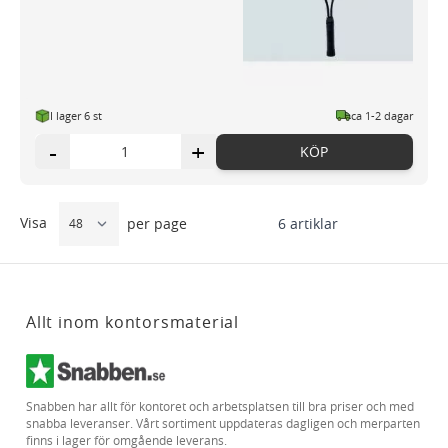
I lager 6 st
ca 1-2 dagar
-
+
KÖP
Visa
6
artiklar
per page
Allt inom kontorsmaterial
Snabben har allt för kontoret och arbetsplatsen till bra priser och med
snabba leveranser. Vårt sortiment uppdateras dagligen och merparten
finns i lager för omgående leverans.