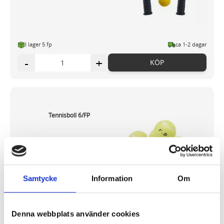
I lager 5 fp
ca 1-2 dagar
-
+
KÖP
Tennisboll 6/FP
100,46 kr/fp
Samtycke
Information
Om
Denna webbplats använder cookies
I lager 143 fp
ca 1-2 dagar