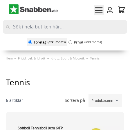
Hoppa till innehållet
Företag
(exkl moms)
Privat
(inkl moms)
Hem
Fritid, Lek & Idrott
Idrott, Sport & Motorik
Tennis
Tennis
Sortera på
6
artiklar
Softboll Tennisboll 9cm 6/FP