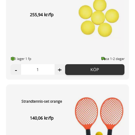
255,94 kr/fp
I lager 1 fp
ca 1-2 dagar
-
+
KÖP
Strandtennis-set orange
140,06 kr/fp