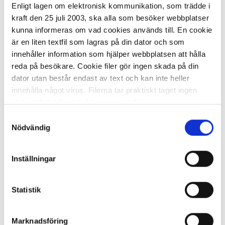
Enligt lagen om elektronisk kommunikation, som trädde i
-
+
KÖP
kraft den 25 juli 2003, ska alla som besöker webbplatser
kunna informeras om vad cookies används till. En cookie
är en liten textfil som lagras på din dator och som
innehåller information som hjälper webbplatsen att hålla
Tennisbollar 3/FP
reda på besökare. Cookie filer gör ingen skada på din
dator utan består endast av text och kan inte heller
innehålla något virus. Filerna tar praktiskt taget ingen
45,32 kr/fp
plats och det finns två typer av cookies.
Samtyckesval
Den ena typen sparar en fil permanent på din dator,
Nödvändig
dessa används för att exempelvis kunna mäta hur du
som besökare rör dig på hemsidan. Detta enbart för att
Inställningar
kunna erbjuda besökaren bättre tjänster och service.
I lager 41 fp
ca 1-2 dagar
Textfilerna går att ta bort och de flesta webbläsare har
-
+
KÖP
funktioner för detta. Informationen som sparas på din
Statistik
dator är endast ett unikt nummer utan någon koppling till
personlig information, alltså helt anonymt.
Marknadsföring