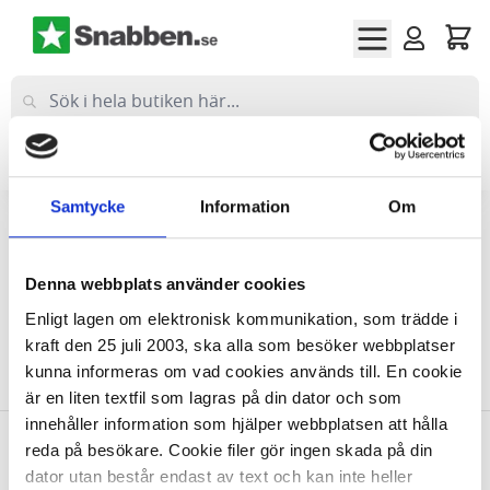
Hoppa till innehållet
Företag
(exkl moms)
Privat
(inkl moms)
Samtycke
Information
Om
Hem
Kontoret
Kontorsmaskiner
Stämpelklockor
Denna webbplats använder cookies
Stämpelklockor
Enligt lagen om elektronisk kommunikation, som trädde i
kraft den 25 juli 2003, ska alla som besöker webbplatser
kunna informeras om vad cookies används till. En cookie
Vi kan inte hitta produkter som matchade urvalet.
är en liten textfil som lagras på din dator och som
innehåller information som hjälper webbplatsen att hålla
reda på besökare. Cookie filer gör ingen skada på din
Allt inom kontorsmaterial
dator utan består endast av text och kan inte heller