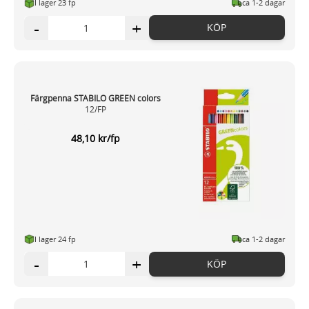
I lager 23 fp
ca 1-2 dagar
-
+
KÖP
Färgpenna STABILO GREEN colors
12/FP
48,10 kr/fp
I lager 24 fp
ca 1-2 dagar
-
+
KÖP