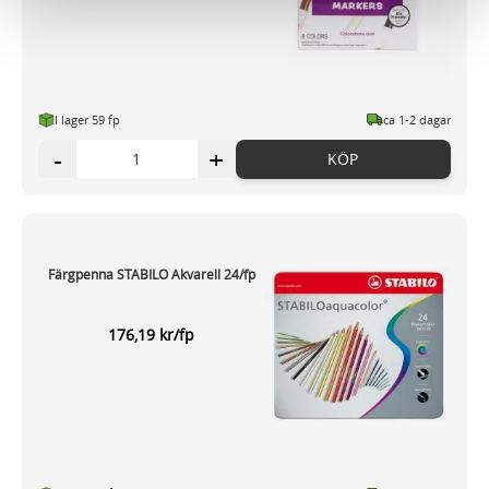
vidarebefordrar även sådana identifierare och annan
information från din enhet till de sociala medier och
annons- och analysföretag som vi samarbetar med.
Dessa kan i sin tur kombinera informationen med annan
I lager 59 fp
ca 1-2 dagar
information som du har tillhandahållit eller som de har
samlat in när du har använt deras tjänster.
-
+
KÖP
Färgpenna STABILO Akvarell 24/fp
176,19 kr/fp