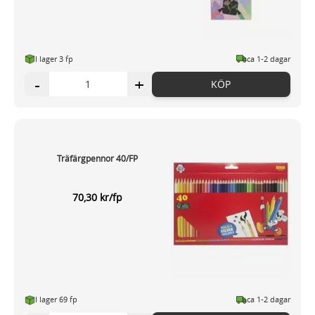
I lager 3 fp
ca 1-2 dagar
-
+
KÖP
Träfärgpennor 40/FP
70,30 kr/fp
I lager 69 fp
ca 1-2 dagar