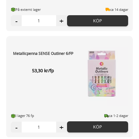
På externt lager
ca 14 dagar
-
+
KÖP
Metallicpenna SENSE Outliner 6/FP
53,30 kr/fp
I lager 76 fp
ca 1-2 dagar
-
+
KÖP