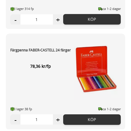
I lager 314 fp
ca 1-2 dagar
-
+
KÖP
Färgpenna FABER-CASTELL 24 färger
78,36 kr/fp
I lager 38 fp
ca 1-2 dagar
-
+
KÖP