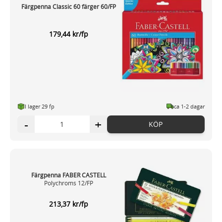
Färgpenna Classic 60 färger 60/FP
179,44 kr/fp
I lager 29 fp
ca 1-2 dagar
-
+
KÖP
Färgpenna FABER CASTELL
Polychroms 12/FP
213,37 kr/fp