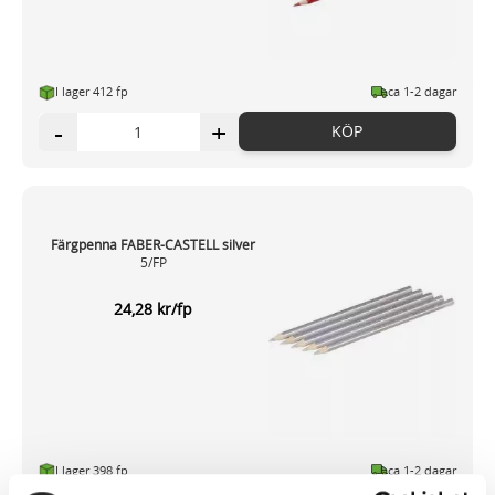
I lager 412 fp
ca 1-2 dagar
-
+
KÖP
Färgpenna FABER-CASTELL silver
5/FP
24,28 kr/fp
I lager 398 fp
ca 1-2 dagar