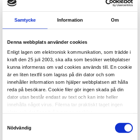
-
+
KÖP
Samtycke
Information
Om
Färgpenna FABER-CASTELL svart
12/FP
Denna webbplats använder cookies
Enligt lagen om elektronisk kommunikation, som trädde i
27,81 kr/fp
kraft den 25 juli 2003, ska alla som besöker webbplatser
kunna informeras om vad cookies används till. En cookie
är en liten textfil som lagras på din dator och som
innehåller information som hjälper webbplatsen att hålla
reda på besökare. Cookie filer gör ingen skada på din
dator utan består endast av text och kan inte heller
I lager 65 fp
ca 1-2 dagar
innehålla något virus. Filerna tar praktiskt taget ingen
-
+
KÖP
plats och det finns två typer av cookies.
Samtyckesval
Den ena typen sparar en fil permanent på din dator,
Nödvändig
dessa används för att exempelvis kunna mäta hur du