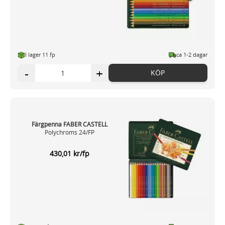
I lager 11 fp
ca 1-2 dagar
-
+
KÖP
Färgpenna FABER CASTELL
Polychroms 24/FP
430,01 kr/fp