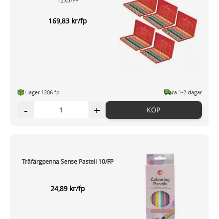
12x5/FP
169,83 kr/fp
I lager 1206 fp
ca 1-2 dagar
-
+
KÖP
Träfärgpenna Sense Pastell 10/FP
24,89 kr/fp