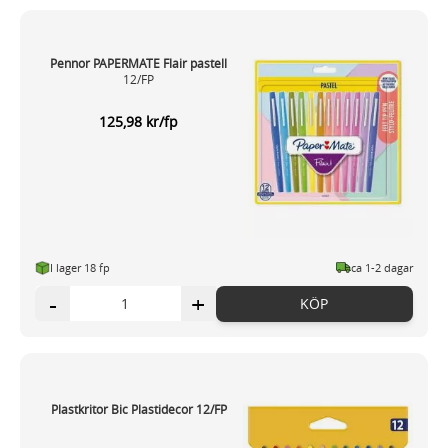
Pennor PAPERMATE Flair pastell
12/FP
125,98 kr/fp
I lager 18 fp
ca 1-2 dagar
-
+
KÖP
Plastkritor Bic Plastidecor 12/FP