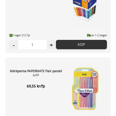
I lager 212 fp
ca 1-2 dagar
-
+
KÖP
Märkpenna PAPERMATE Flair pastell
6/FP
69,55 kr/fp