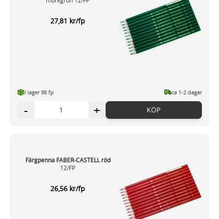
27,81 kr/fp
I lager 98 fp
ca 1-2 dagar
-
+
KÖP
Färgpenna FABER-CASTELL röd
12/FP
26,56 kr/fp