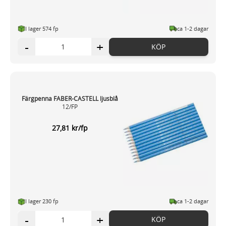
I lager 574 fp
ca 1-2 dagar
-
+
KÖP
Färgpenna FABER-CASTELL ljusblå
12/FP
27,81 kr/fp
I lager 230 fp
ca 1-2 dagar
-
+
KÖP