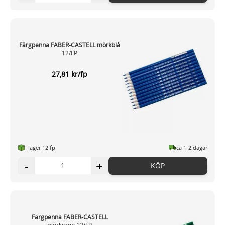
Färgpenna FABER-CASTELL mörkblå
12/FP
27,81 kr/fp
I lager 12 fp
ca 1-2 dagar
-
+
KÖP
Färgpenna FABER-CASTELL
mörkgrön 12/FP