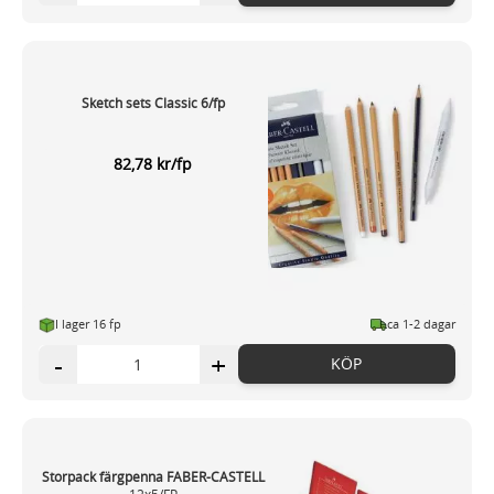
Sketch sets Classic 6/fp
82,78 kr/fp
I lager 16 fp
ca 1-2 dagar
-
+
KÖP
Storpack färgpenna FABER-CASTELL