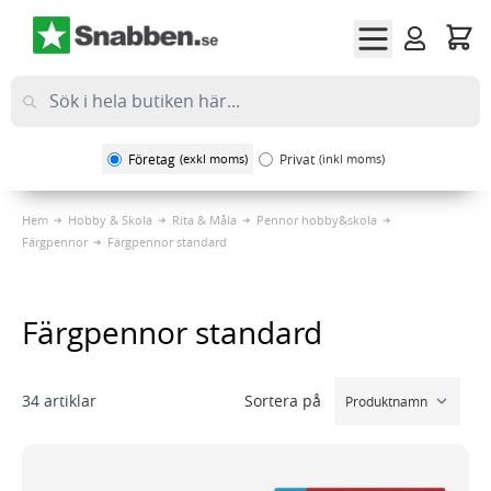
Hoppa till innehållet
Företag
(exkl moms)
Privat
(inkl moms)
Hem
Hobby & Skola
Rita & Måla
Pennor hobby&skola
Färgpennor
Färgpennor standard
Färgpennor standard
Sortera på
34
artiklar