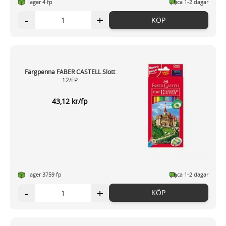
I lager 4 fp
ca 1-2 dagar
-
+
KÖP
Färgpenna FABER CASTELL Slott
12/FP
43,12 kr/fp
I lager 3759 fp
ca 1-2 dagar
-
+
KÖP