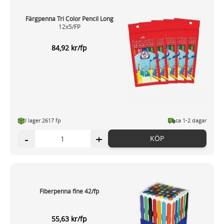
Färgpenna Tri Color Pencil Long
12x5/FP
84,92 kr/fp
I lager 2617 fp
ca 1-2 dagar
-
+
KÖP
Fiberpenna fine 42/fp
55,63 kr/fp