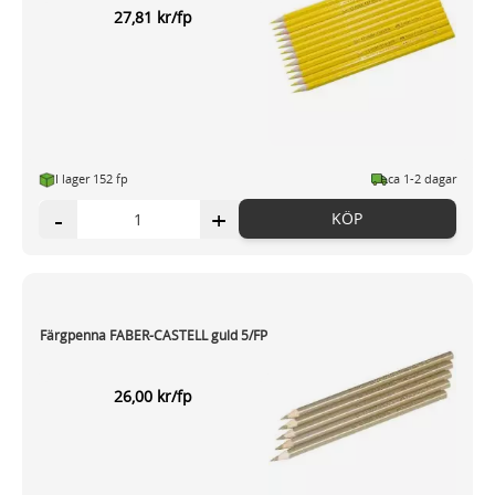
27,81 kr/fp
I lager 152 fp
ca 1-2 dagar
-
+
KÖP
Färgpenna FABER-CASTELL guld 5/FP
26,00 kr/fp