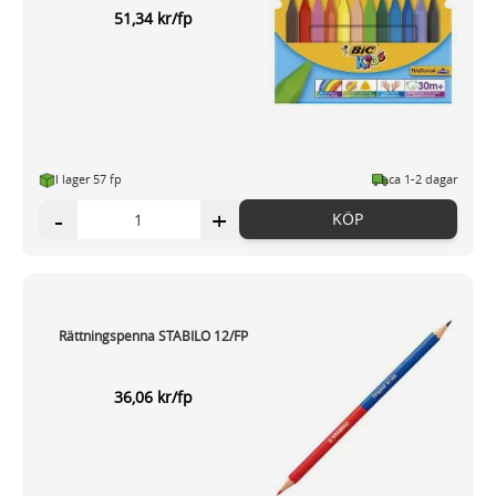
51,34 kr/fp
I lager 57 fp
ca 1-2 dagar
-
+
KÖP
Rättningspenna STABILO 12/FP
36,06 kr/fp