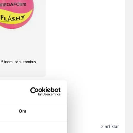
tl 5 inom- och utomhus
/st
st
ca 1-2 dagar
+
KÖP
Om
3
artiklar