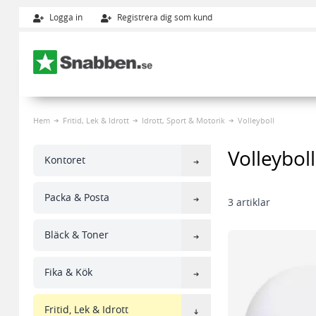
Logga in
Registrera dig som kund
Hoppa till innehållet
Hem
Fritid, Lek & Idrott
Idrott, Sport & Motorik
Volleyboll
Volleyboll
Kontoret
Packa & Posta
3
artiklar
Bläck & Toner
Fika & Kök
Fritid, Lek & Idrott