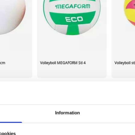
21cm
Volleyboll MEGAFORM Stl 4
Volleyboll s
253,27 kr/st
135,59 kr
ca 1-2 dagar
I lager 19 st
ca 1-2 dagar
I lager 70 
-
+
-
KÖP
KÖP
Information
r page
cookies