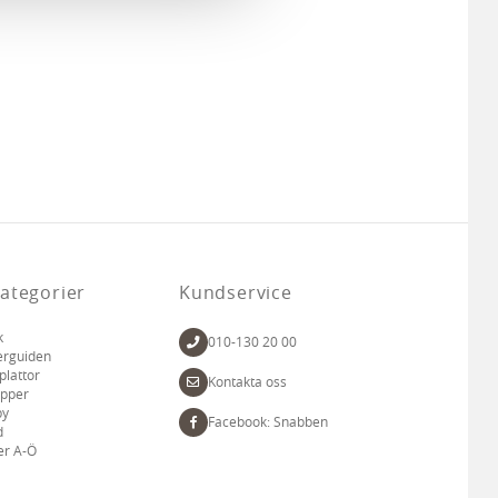
deras tjänster.
ategorier
Kundservice
k
010-130 20 00
erguiden
plattor
Kontakta oss
apper
by
Facebook: Snabben
d
er A-Ö