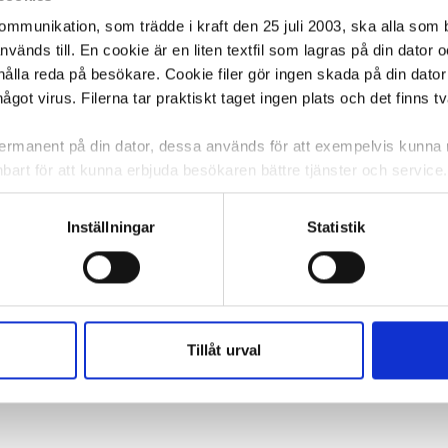
kommunikation, som trädde i kraft den 25 juli 2003, ska alla so
änds till. En cookie är en liten textfil som lagras på din dator 
ålla reda på besökare. Cookie filer gör ingen skada på din dator
något virus. Filerna tar praktiskt taget ingen plats och det finns t
 permanent på din dator, dessa används för att exempelvis kunn
bart för att kunna erbjuda besökaren bättre tjänster och service. T
tioner för detta. Informationen som sparas på din dator är endas
information, alltså helt anonymt.
Inställningar
Statistik
om vanligtvis används är session cookies. Under tiden du är in
ntifieringssträng för att inte blanda ihop dig med andra besökar
 utan försvinner när du stänger din webbläsare. För att du prob
 cookies aktiverat.
Tillåt urval
e för att anpassa innehållet och annonserna till användarna, tillh
vår trafik. Vi vidarebefordrar även sådana identifierare och anna
nnons- och analysföretag som vi samarbetar med. Dessa kan i sin