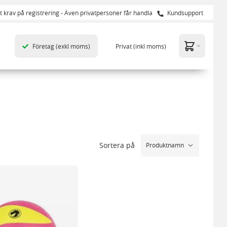
t krav på registrering - Även privatpersoner får handla
Kundsupport
Företag
(exkl moms)
Privat
(inkl moms)
Sortera på