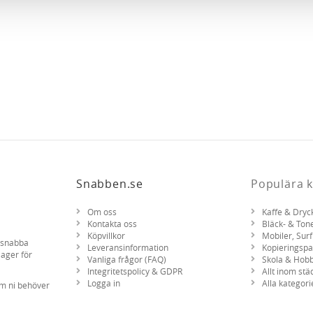
har tillhandahållit eller som de har samlat in när du har använt 
Snabben.se
Populära k
Om oss
Kaffe & Dryc
Kontakta oss
Bläck- & Ton
Köpvillkor
Mobiler, Surf
d snabba
Leveransinformation
Kopieringsp
lager för
Vanliga frågor (FAQ)
Skola & Hob
Integritetspolicy & GDPR
Allt inom stä
Logga in
Alla kategori
om ni behöver