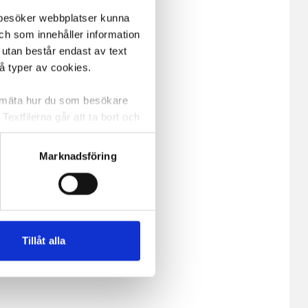
m besöker webbplatser kunna
och som innehåller information
 utan består endast av text
vå typer av cookies.
a mäta hur du som besökare
extfilerna går att ta bort och
t ett unikt nummer utan
Marknadsföring
ne och besöker sidan delar
e. En session cookie lagras
lemfritt ska kunna använda
Tillåt alla
andahålla funktioner för
n information från din enhet
 tur kombinera informationen