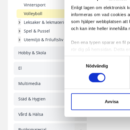
Vintersport
Enligt lagen om elektronisk 
Volleyboll
informeras om vad cookies anv
som hjälper webbplatsen att h
Leksaker & lekmateriel
och kan inte heller innehålla 
Spel & Pussel
Utemiljö & Friluftsliv
Den ena typen sparar en fil
rör dig på hemsidan. Detta en
Hobby & Skola
de flesta webbläsare har funk
Samtyckesval
någon koppling till personlig 
Nödvändig
El
Den andra typen av cookies s
Multimedia
vår webbserver ut en unik ide
aldrig permanent på din dator
Snabben krävs det att du har
Städ & Hygien
Avvisa
Vi använder enhetsidentifierar
Vård & Hälsa
sociala medier och analysera 
till de sociala medier och a
Butiksmaterial