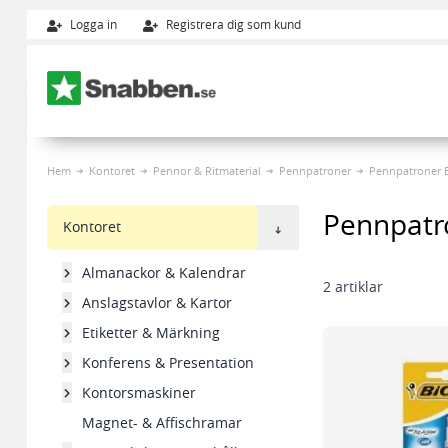
Logga in
Registrera dig som kund
Hoppa till innehållet
Hem
Kontoret
Pennor & Ritmaterial
Pennpatroner
Pennpatroner B
Pennpatr
Kontoret
Almanackor & Kalendrar
2
artiklar
Anslagstavlor & Kartor
Etiketter & Märkning
Konferens & Presentation
Kontorsmaskiner
Magnet- & Affischramar