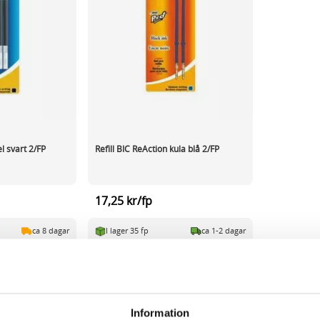
el svart 2/FP
Refill BIC ReAction kula blå 2/FP
17,25 kr/fp
ca 8 dagar
I lager 35 fp
ca 1-2 dagar
-
+
KÖP
KÖP
r page
Information