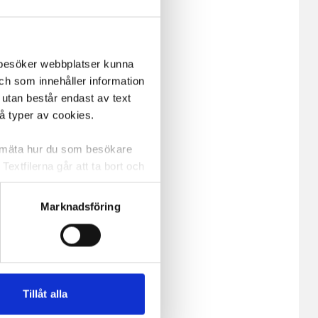
m besöker webbplatser kunna
och som innehåller information
 utan består endast av text
vå typer av cookies.
a mäta hur du som besökare
extfilerna går att ta bort och
t ett unikt nummer utan
Marknadsföring
ne och besöker sidan delar
e. En session cookie lagras
lemfritt ska kunna använda
Tillåt alla