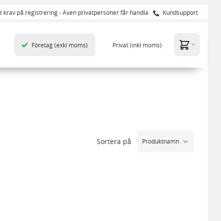
t krav på registrering - Även privatpersoner får handla
Kundsupport
Företag
(exkl moms)
Privat
(inkl moms)
Sortera på