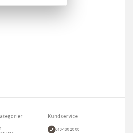
andahålla funktioner för
n information från din enhet
 tur kombinera informationen
deras tjänster.
ategorier
Kundservice
k
010-130 20 00