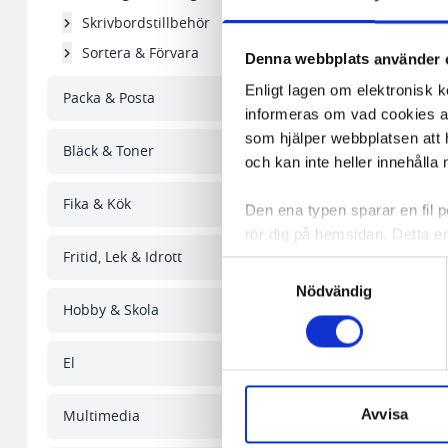
Skrivbordstillbehör
Sortera & Förvara
Denna webbplats använder 
Enligt lagen om elektronisk 
Packa & Posta
informeras om vad cookies anv
som hjälper webbplatsen att h
Bläck & Toner
och kan inte heller innehålla 
Fika & Kök
Den ena typen sparar en fil
rör dig på hemsidan. Detta en
Fritid, Lek & Idrott
de flesta webbläsare har funk
Samtyckesval
någon koppling till personlig 
Nödvändig
Hobby & Skola
Den andra typen av cookies s
vår webbserver ut en unik ide
El
aldrig permanent på din dator
Snabben krävs det att du har
Avvisa
Multimedia