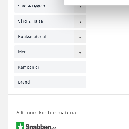
Vi använder enhetsidentifierar
Städ & Hygien
sociala medier och analysera 
till de sociala medier och a
Vård & Hälsa
med annan information som du 
Butiksmaterial
Mer
Kampanjer
Brand
Allt inom kontorsmaterial