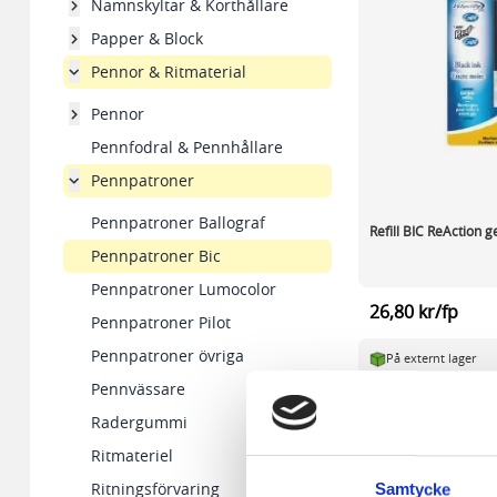
Namnskyltar & Korthållare
Papper & Block
Pennor & Ritmaterial
Pennor
Pennfodral & Pennhållare
Pennpatroner
Pennpatroner Ballograf
Refill BIC ReAction g
Pennpatroner Bic
Pennpatroner Lumocolor
26,80 kr/fp
Pennpatroner Pilot
Pennpatroner övriga
På externt lager
Pennvässare
-
+
Radergummi
Ritmateriel
Visa
pe
Ritningsförvaring
Samtycke