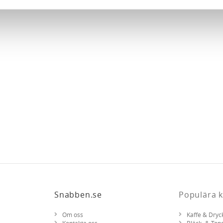
e för att anpassa innehållet och annonserna till användarna, tillh
vår trafik. Vi vidarebefordrar även sådana identifierare och anna
nnons- och analysföretag som vi samarbetar med. Dessa kan i sin
har tillhandahållit eller som de har samlat in när du har använt 
Snabben.se
Populära k
Om oss
Kaffe & Dryc