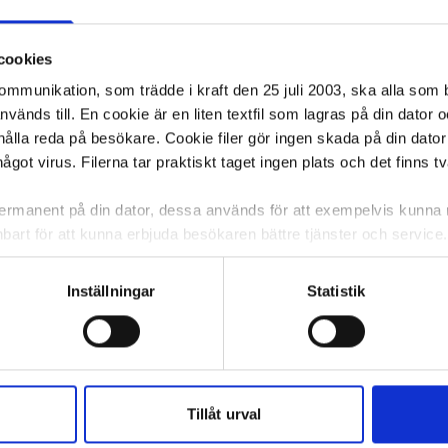
cookies
kommunikation, som trädde i kraft den 25 juli 2003, ska alla so
änds till. En cookie är en liten textfil som lagras på din dator 
ålla reda på besökare. Cookie filer gör ingen skada på din dator
något virus. Filerna tar praktiskt taget ingen plats och det finns t
 permanent på din dator, dessa används för att exempelvis kunn
bart för att kunna erbjuda besökaren bättre tjänster och service. T
tioner för detta. Informationen som sparas på din dator är endas
information, alltså helt anonymt.
Inställningar
Statistik
om vanligtvis används är session cookies. Under tiden du är in
ntifieringssträng för att inte blanda ihop dig med andra besökar
 utan försvinner när du stänger din webbläsare. För att du prob
 cookies aktiverat.
Tillåt urval