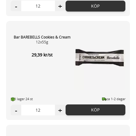
-
+
KÖP
Bar BAREBELLS Cookies & Cream
12x55g
29,39 kr/st
I lager 24 st
ca 1-2 dagar
-
+
KÖP