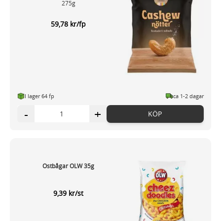
275g
59,78 kr/fp
I lager 64 fp
ca 1-2 dagar
-
+
KÖP
Ostbågar OLW 35g
9,39 kr/st