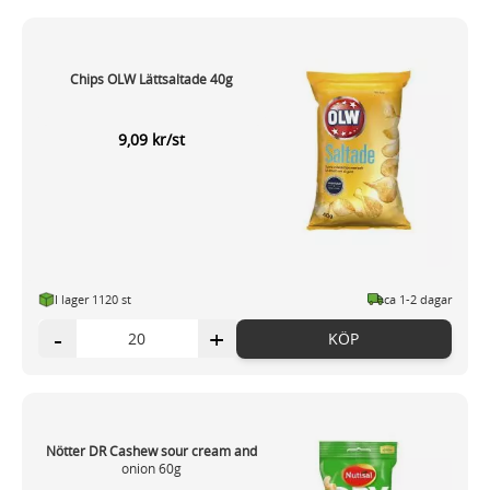
Chips OLW Lättsaltade 40g
9,09 kr/st
I lager 1120 st
ca 1-2 dagar
-
+
KÖP
Nötter DR Cashew sour cream and
onion 60g