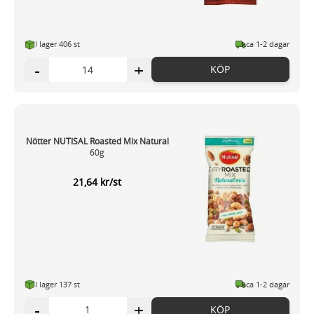
I lager 406 st
ca 1-2 dagar
-
+
KÖP
Nötter NUTISAL Roasted Mix Natural
60g
21,64 kr/st
I lager 137 st
ca 1-2 dagar
-
+
KÖP