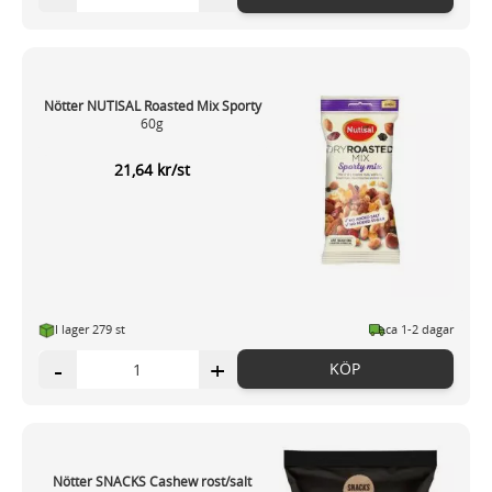
Nötter NUTISAL Roasted Mix Sporty
60g
21,64 kr/st
I lager 279 st
ca 1-2 dagar
-
+
KÖP
Nötter SNACKS Cashew rost/salt