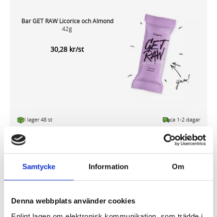
Bar GET RAW Licorice och Almond
42g
30,28 kr/st
I lager 48 st
ca 1-2 dagar
-
+
KÖP
Samtycke
Information
Om
Bar GET RAW Raspberry och Almond
42g
Denna webbplats använder cookies
30,28 kr/st
Enligt lagen om elektronisk kommunikation, som trädde i