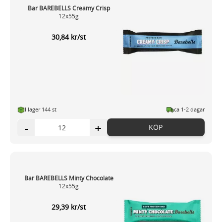
Bar BAREBELLS Creamy Crisp
12x55g
30,84 kr/st
I lager 144 st
ca 1-2 dagar
-
+
KÖP
Bar BAREBELLS Minty Chocolate
12x55g
29,39 kr/st