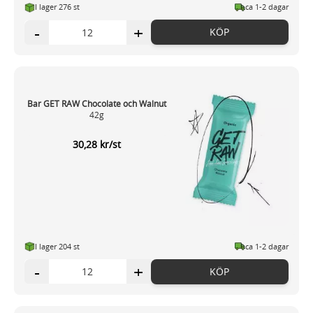
I lager 276 st
ca 1-2 dagar
-
+
KÖP
Bar GET RAW Chocolate och Walnut
42g
30,28 kr/st
I lager 204 st
ca 1-2 dagar
-
+
KÖP