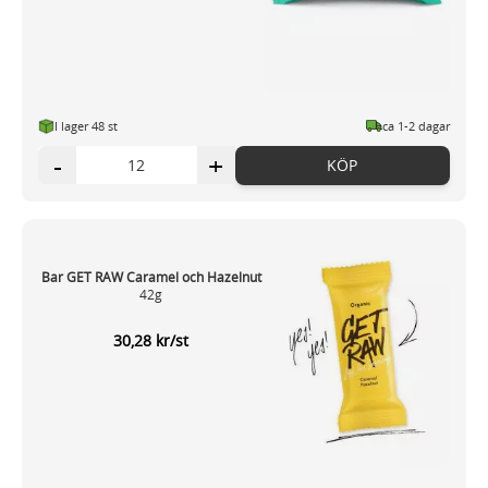
I lager 48 st
ca 1-2 dagar
-
+
KÖP
Bar GET RAW Caramel och Hazelnut
42g
30,28 kr/st