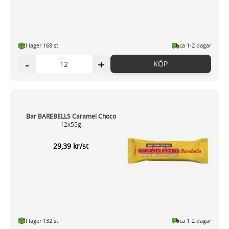
I lager 168 st
ca 1-2 dagar
-
+
KÖP
Bar BAREBELLS Caramel Choco
12x55g
29,39 kr/st
I lager 132 st
ca 1-2 dagar