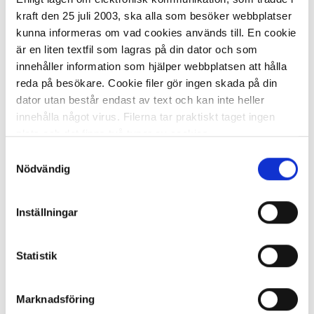
kraft den 25 juli 2003, ska alla som besöker webbplatser
kunna informeras om vad cookies används till. En cookie
är en liten textfil som lagras på din dator och som
innehåller information som hjälper webbplatsen att hålla
reda på besökare. Cookie filer gör ingen skada på din
dator utan består endast av text och kan inte heller
I lager 144 st
ca 1-2 dagar
innehålla något virus. Filerna tar praktiskt taget ingen
-
+
KÖP
plats och det finns två typer av cookies.
Samtyckesval
Den ena typen sparar en fil permanent på din dator,
Nödvändig
dessa används för att exempelvis kunna mäta hur du
Chips ESTRELLA Sourcream&Onion
som besökare rör dig på hemsidan. Detta enbart för att
40g
Inställningar
kunna erbjuda besökaren bättre tjänster och service.
Textfilerna går att ta bort och de flesta webbläsare har
8,30 kr/st
funktioner för detta. Informationen som sparas på din
Statistik
dator är endast ett unikt nummer utan någon koppling till
personlig information, alltså helt anonymt.
Marknadsföring