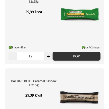
12x55g
29,39 kr/st
I lager 48 st
ca 1-2 dagar
-
+
KÖP
Bar BAREBELLS Caramel Cashew
12x55g
29,39 kr/st