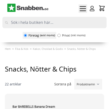
Hoppa till innehållet
Företag
(exkl moms)
Privat
(inkl moms)
Hem
Fika & Kök
Kakor, Choklad & Godis
Snacks, Nötter & Chips
Snacks, Nötter & Chips
Sortera på
22
artiklar
Bar BAREBELLS Banana Dream