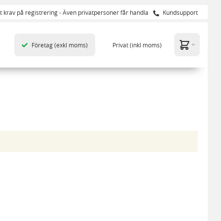
t krav på registrering - Även privatpersoner får handla
Kundsupport
Företag
(exkl moms)
Privat
(inkl moms)