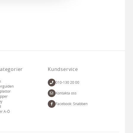
ategorier
Kundservice
k
010-130 20 00
erguiden
plattor
Kontakta oss
apper
by
Facebook: Snabben
d
er A-Ö