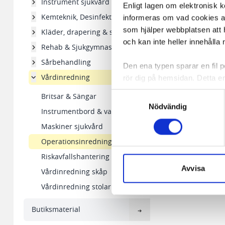
Instrument sjukvård
Enligt lagen om elektronisk 
Kemteknik, Desinfektion
informeras om vad cookies anv
som hjälper webbplatsen att h
Kläder, drapering & skydd
och kan inte heller innehålla 
Rehab & Sjukgymnastik
Sårbehandling
Den ena typen sparar en fil
Vårdinredning
rör dig på hemsidan. Detta en
de flesta webbläsare har funk
Samtyckesval
Britsar & Sängar
någon koppling till personlig 
Nödvändig
Instrumentbord & vagnar
Maskiner sjukvård
Den andra typen av cookies s
vår webbserver ut en unik ide
Operationsinredning
aldrig permanent på din dator
Riskavfallshantering
Snabben krävs det att du har
Avvisa
Vårdinredning skåp
Vårdinredning stolar
Vi använder enhetsidentifierar
sociala medier och analysera 
Butiksmaterial
till de sociala medier och a
med annan information som du 