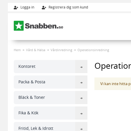
Logga in
Registrera dig som kund
Hoppa till innehållet
Hem
Vård & Hälsa
Vårdinredning
Operationsinredning
Operatio
Kontoret
Packa & Posta
Vi kan inte hitta
Bläck & Toner
Fika & Kök
Fritid, Lek & Idrott