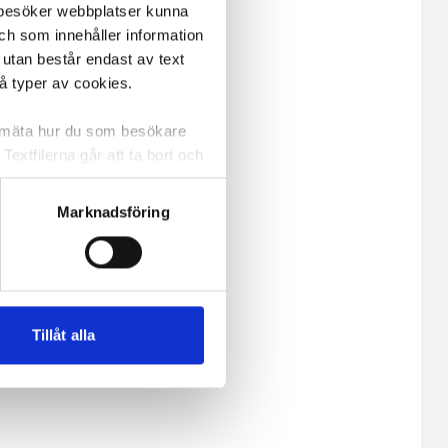
m besöker webbplatser kunna
och som innehåller information
 utan består endast av text
vå typer av cookies.
a mäta hur du som besökare
extfilerna går att ta bort och
t ett unikt nummer utan
Marknadsföring
ne och besöker sidan delar
e. En session cookie lagras
lemfritt ska kunna använda
Tillåt alla
andahålla funktioner för
n information från din enhet
 tur kombinera informationen
deras tjänster.