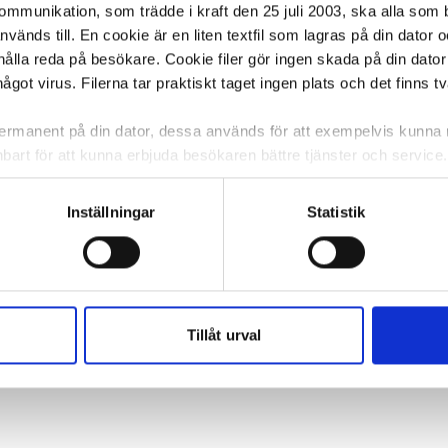
kommunikation, som trädde i kraft den 25 juli 2003, ska alla so
änds till. En cookie är en liten textfil som lagras på din dator 
ålla reda på besökare. Cookie filer gör ingen skada på din dator
något virus. Filerna tar praktiskt taget ingen plats och det finns t
 permanent på din dator, dessa används för att exempelvis kunn
bart för att kunna erbjuda besökaren bättre tjänster och service. T
tioner för detta. Informationen som sparas på din dator är endas
information, alltså helt anonymt.
Inställningar
Statistik
om vanligtvis används är session cookies. Under tiden du är in
ntifieringssträng för att inte blanda ihop dig med andra besökar
 utan försvinner när du stänger din webbläsare. För att du prob
 cookies aktiverat.
Tillåt urval
e för att anpassa innehållet och annonserna till användarna, tillh
vår trafik. Vi vidarebefordrar även sådana identifierare och anna
nnons- och analysföretag som vi samarbetar med. Dessa kan i sin
har tillhandahållit eller som de har samlat in när du har använt 