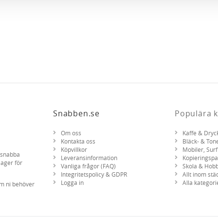
Snabben.se
Populära k
Om oss
Kaffe & Dryc
Kontakta oss
Bläck- & Ton
Köpvillkor
Mobiler, Surf
d snabba
Leveransinformation
Kopieringsp
lager för
Vanliga frågor (FAQ)
Skola & Hob
Integritetspolicy & GDPR
Allt inom stä
Logga in
Alla kategori
om ni behöver