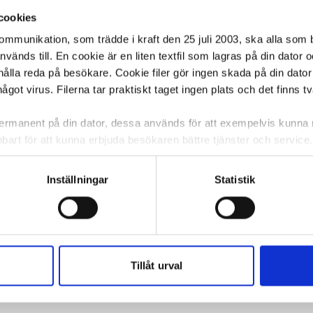
cookies
kommunikation, som trädde i kraft den 25 juli 2003, ska alla so
änds till. En cookie är en liten textfil som lagras på din dator 
ålla reda på besökare. Cookie filer gör ingen skada på din dator
något virus. Filerna tar praktiskt taget ingen plats och det finns t
 permanent på din dator, dessa används för att exempelvis kunn
bart för att kunna erbjuda besökaren bättre tjänster och service. T
tioner för detta. Informationen som sparas på din dator är endas
information, alltså helt anonymt.
Inställningar
Statistik
om vanligtvis används är session cookies. Under tiden du är in
ntifieringssträng för att inte blanda ihop dig med andra besökar
 utan försvinner när du stänger din webbläsare. För att du prob
 cookies aktiverat.
Tillåt urval
e för att anpassa innehållet och annonserna till användarna, tillh
vår trafik. Vi vidarebefordrar även sådana identifierare och anna