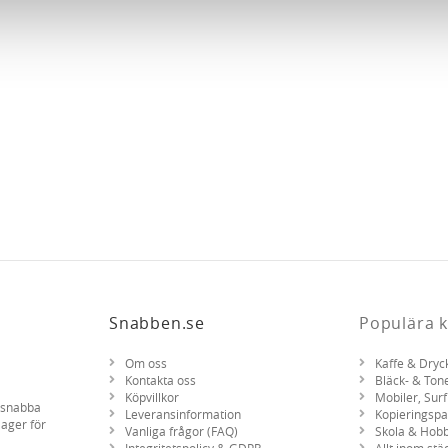
nnons- och analysföretag som vi samarbetar med. Dessa kan i sin
har tillhandahållit eller som de har samlat in när du har använt 
Snabben.se
Populära k
Om oss
Kaffe & Dryc
Kontakta oss
Bläck- & Ton
Köpvillkor
Mobiler, Surf
d snabba
Leveransinformation
Kopieringsp
lager för
Vanliga frågor (FAQ)
Skola & Hob