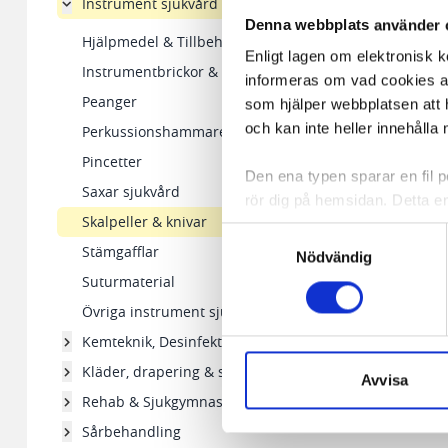
Instrument sjukvård
Denna webbplats använder 
Hjälpmedel & Tillbehör
Enligt lagen om elektronisk 
Instrumentbrickor & Skålar
informeras om vad cookies anv
Peanger
som hjälper webbplatsen att h
och kan inte heller innehålla 
Perkussionshammare
Pincetter
Den ena typen sparar en fil
Saxar sjukvård
rör dig på hemsidan. Detta en
Skalpeller & knivar
de flesta webbläsare har funk
Samtyckesval
någon koppling till personlig 
Stämgafflar
Nödvändig
Suturmaterial
Den andra typen av cookies s
Övriga instrument sjukvård
vår webbserver ut en unik ide
Kemteknik, Desinfektion
aldrig permanent på din dator
Snabben krävs det att du har
Kläder, drapering & skydd
Avvisa
Rehab & Sjukgymnastik
Vi använder enhetsidentifierar
Sårbehandling
sociala medier och analysera 