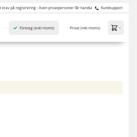
t krav på registrering - Även privatpersoner får handla
Kundsupport
Företag
(exkl moms)
Privat
(inkl moms)