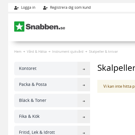
Logga in
Registrera dig som kund
Hoppa till innehållet
Hem
Vård & Hälsa
Instrument sjukvård
Skalpeller & knivar
Skalpelle
Kontoret
Packa & Posta
Vi kan inte hitta
Bläck & Toner
Fika & Kök
Fritid, Lek & Idrott