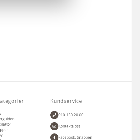
 tur kombinera informationen
deras tjänster.
ategorier
Kundservice
k
010-130 20 00
erguiden
plattor
Kontakta oss
apper
by
Facebook: Snabben