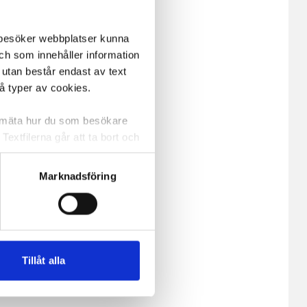
m besöker webbplatser kunna
och som innehåller information
 utan består endast av text
vå typer av cookies.
a mäta hur du som besökare
extfilerna går att ta bort och
t ett unikt nummer utan
Marknadsföring
ne och besöker sidan delar
e. En session cookie lagras
lemfritt ska kunna använda
Tillåt alla
andahålla funktioner för
n information från din enhet