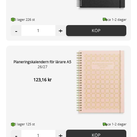
I lager 226 st
ca 1-2 dagar
-
+
KÖP
Planeringskalendern för lärare A5
26/27
123,16 kr
I lager 125
st
ca 1-2 dagar
-
+
KÖP