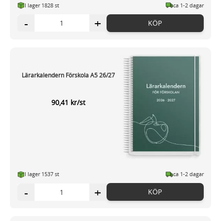
I lager 1828 st
ca 1-2 dagar
-
+
KÖP
Lärarkalendern Förskola A5 26/27
90,41 kr/st
I lager 1537 st
ca 1-2 dagar
-
+
KÖP