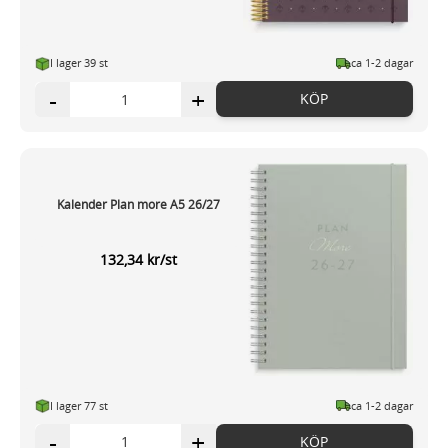
I lager 39 st
ca 1-2 dagar
-
+
KÖP
Kalender Plan more A5 26/27
132,34 kr/st
I lager 77 st
ca 1-2 dagar
-
+
KÖP