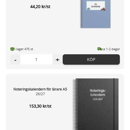
44,20 kr/st
I lager 475 st
ca 1-2 dagar
-
+
KÖP
Noteringskalendern för lärare A5
26/27
153,30 kr/st