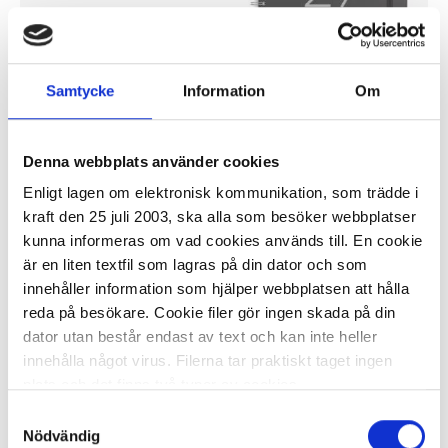
I lager 30 st
ca 1-2 dagar
Samtycke
Information
Om
-
+
KÖP
Denna webbplats använder cookies
Enligt lagen om elektronisk kommunikation, som trädde i
kraft den 25 juli 2003, ska alla som besöker webbplatser
Kalender Study Story A5 blad 26/27
kunna informeras om vad cookies används till. En cookie
är en liten textfil som lagras på din dator och som
132,34 kr/st
innehåller information som hjälper webbplatsen att hålla
reda på besökare. Cookie filer gör ingen skada på din
dator utan består endast av text och kan inte heller
innehålla något virus. Filerna tar praktiskt taget ingen
plats och det finns två typer av cookies.
Samtyckesval
I lager 23 st
ca 1-2 dagar
Den ena typen sparar en fil permanent på din dator,
Nödvändig