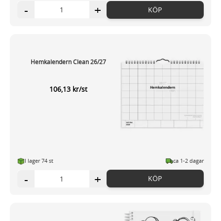
-
+
KÖP
Hemkalendern Clean 26/27
106,13 kr/st
I lager 74 st
ca 1-2 dagar
-
+
KÖP