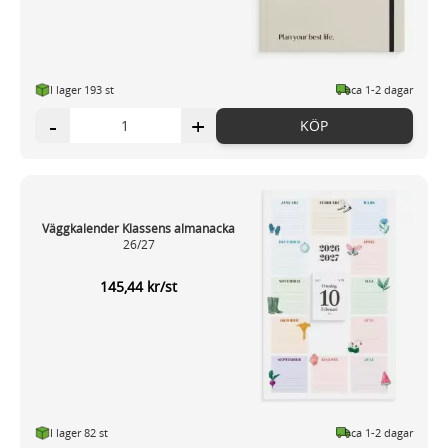
I lager 193
st
ca 1-2 dagar
-
+
KÖP
Väggkalender Klassens almanacka
26/27
145,44 kr/st
I lager 82 st
ca 1-2 dagar