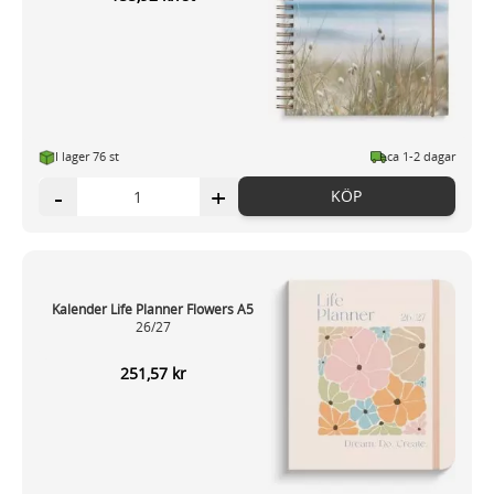
I lager 76 st
ca 1-2 dagar
-
+
KÖP
Kalender Life Planner Flowers A5
26/27
251,57 kr