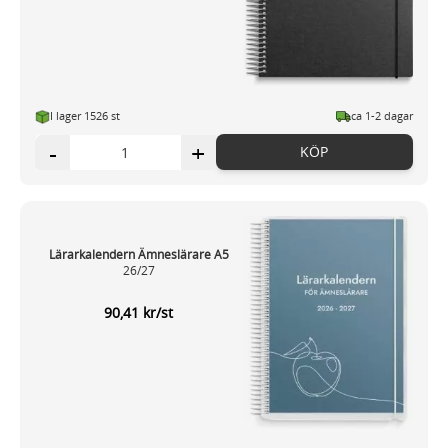
I lager 1526 st
ca 1-2 dagar
-
+
KÖP
Lärarkalendern Ämneslärare A5
26/27
90,41 kr/st