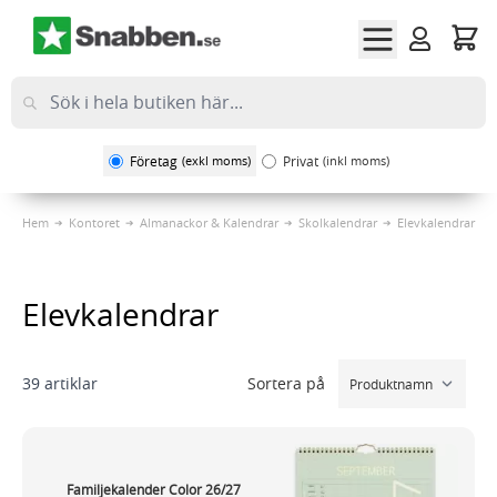
Hoppa till innehållet
Företag
(exkl moms)
Privat
(inkl moms)
Hem
Kontoret
Almanackor & Kalendrar
Skolkalendrar
Elevkalendrar
Elevkalendrar
Sortera på
39
artiklar
Familjekalender Color 26/27