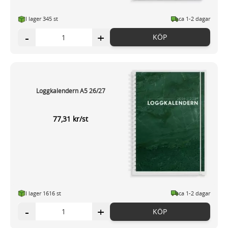
I lager 345 st
ca 1-2 dagar
-
+
KÖP
Loggkalendern A5 26/27
77,31 kr/st
I lager 1616 st
ca 1-2 dagar
-
+
KÖP