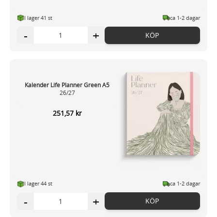
I lager 41
st
ca 1-2 dagar
-
+
KÖP
Kalender Life Planner Green A5
26/27
251,57 kr
I lager 44
st
ca 1-2 dagar
-
+
KÖP