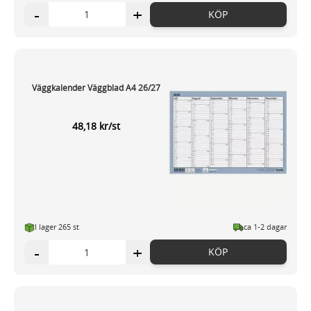
-
+
KÖP
Väggkalender Väggblad A4 26/27
48,18 kr/st
I lager 265 st
ca 1-2 dagar
-
+
KÖP