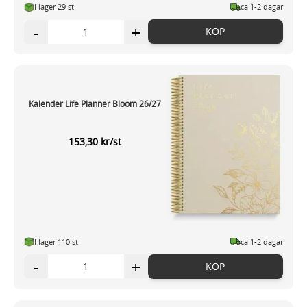
I lager 29 st
ca 1-2 dagar
-
+
KÖP
Kalender Life Planner Bloom 26/27
153,30 kr/st
I lager 110 st
ca 1-2 dagar
-
+
KÖP