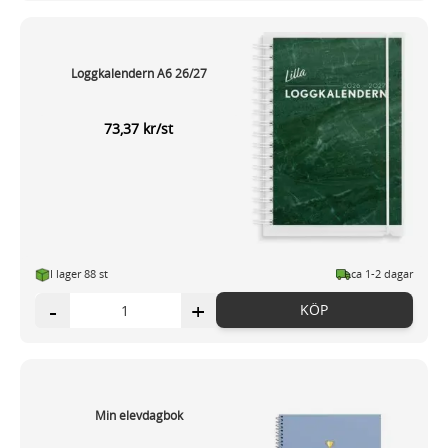
Loggkalendern A6 26/27
73,37 kr/st
I lager 88 st
ca 1-2 dagar
-
+
KÖP
Min elevdagbok