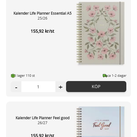
Kalender Life Planner Essential A5
25/26
155,92 kr/st
I lager 110 st
ca 1-2 dagar
-
+
KÖP
Kalender Life Planner Feel good
26/27
155,92 kr/st