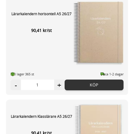
Lärarkalendern horisontell A5 26/27
90,41 kr/st
I lager 365 st
ca 1-2 dagar
-
+
KÖP
Lärarkalendern Klasslärare A5 26/27
90,41 kr/st