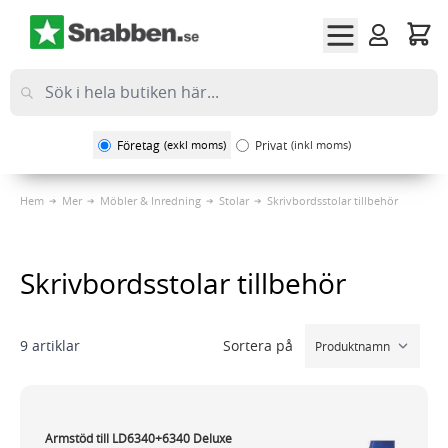
Hoppa till innehållet
Företag
(exkl moms)
Privat
(inkl moms)
Hem
Mer
Möbler & Inredning
Stolar
Skrivbordsstolar tillbehör
Skrivbordsstolar tillbehör
Sortera på
9
artiklar
Armstöd till LD6340+6340 Deluxe