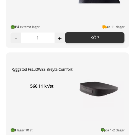
På externt lager
ca 11 dagar
-
+
KÖP
Ryggstöd FELLOWES Breyta Comfort
566,11 kr/st
I lager 10 st
ca 1-2 dagar