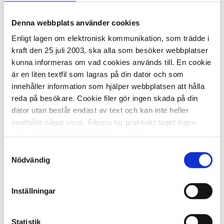
Ryggstöd FELLOWES professional
svart
Denna webbplats använder cookies
733,46 kr/st
Enligt lagen om elektronisk kommunikation, som trädde i
kraft den 25 juli 2003, ska alla som besöker webbplatser
kunna informeras om vad cookies används till. En cookie
är en liten textfil som lagras på din dator och som
innehåller information som hjälper webbplatsen att hålla
reda på besökare. Cookie filer gör ingen skada på din
dator utan består endast av text och kan inte heller
I lager 10 st
ca 1-2 dagar
innehålla något virus. Filerna tar praktiskt taget ingen
-
+
KÖP
plats och det finns två typer av cookies.
Samtyckesval
Den ena typen sparar en fil permanent på din dator,
Nödvändig
dessa används för att exempelvis kunna mäta hur du
Ryggstöd KENSINGTON Smartfit
som besökare rör dig på hemsidan. Detta enbart för att
Conform
Inställningar
kunna erbjuda besökaren bättre tjänster och service.
Textfilerna går att ta bort och de flesta webbläsare har
862,20 kr/st
funktioner för detta. Informationen som sparas på din
Statistik