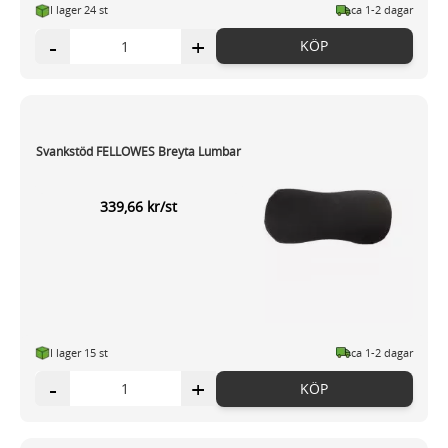
I lager 24 st
ca 1-2 dagar
information som du har tillhandahållit eller som de har
-
+
samlat in när du har använt deras tjänster.
KÖP
Svankstöd FELLOWES Breyta Lumbar
339,66 kr/st
I lager 15 st
ca 1-2 dagar
-
+
KÖP