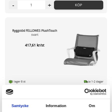
-
+
KÖP
Ryggstöd FELLOWES PlushTouch
svart
417,61 kr/st
I lager 8 st
ca 1-2 dagar
-
+
KÖP
Samtycke
Information
Om