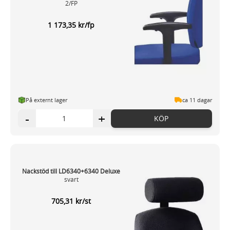
2/FP
1 173,35 kr/fp
På externt lager
ca 11 dagar
-
+
KÖP
Nackstöd till LD6340+6340 Deluxe
svart
705,31 kr/st