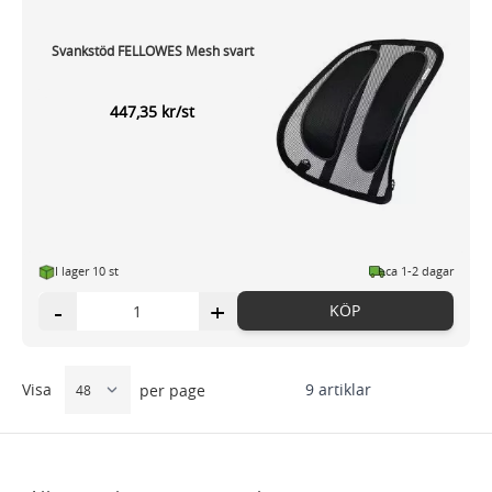
Svankstöd FELLOWES Mesh svart
447,35 kr/st
I lager 10 st
ca 1-2 dagar
-
+
KÖP
Visa
9
artiklar
per page