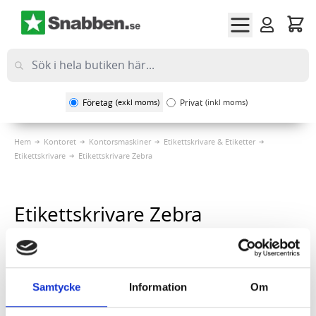
Hoppa till innehållet
Företag
(exkl moms)
Privat
(inkl moms)
Hem
Kontoret
Kontorsmaskiner
Etikettskrivare & Etiketter
Etikettskrivare
Etikettskrivare Zebra
Etikettskrivare Zebra
Sortera på
1
Artikel
Samtycke
Information
Om