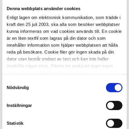
Etikettskrivare ZEBRA ZD421T
Denna webbplats använder cookies
Enligt lagen om elektronisk kommunikation, som trädde i
5 423,40 kr/st
kraft den 25 juli 2003, ska alla som besöker webbplatser
kunna informeras om vad cookies används till. En cookie
är en liten textfil som lagras på din dator och som
innehåller information som hjälper webbplatsen att hålla
reda på besökare. Cookie filer gör ingen skada på din
dator utan består endast av text och kan inte heller
I lager 7 st
ca 1-2 dagar
innehålla något virus. Filerna tar praktiskt taget ingen
-
+
KÖP
plats och det finns två typer av cookies.
Samtyckesval
Den ena typen sparar en fil permanent på din dator,
Nödvändig
Visa
1
Artikel
per page
dessa används för att exempelvis kunna mäta hur du
som besökare rör dig på hemsidan. Detta enbart för att
Inställningar
kunna erbjuda besökaren bättre tjänster och service.
Textfilerna går att ta bort och de flesta webbläsare har
Allt inom kontorsmaterial
funktioner för detta. Informationen som sparas på din
Statistik
dator är endast ett unikt nummer utan någon koppling till