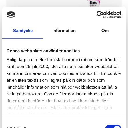
30,87 kr
Samtycke
Information
Om
Denna webbplats använder cookies
I lager 36
st
ca 1-2 dagar
-
+
Enligt lagen om elektronisk kommunikation, som trädde i
KÖP
kraft den 25 juli 2003, ska alla som besöker webbplatser
kunna informeras om vad cookies används till. En cookie
är en liten textfil som lagras på din dator och som
innehåller information som hjälper webbplatsen att hålla
Deodorant BATS Roll-On
reda på besökare. Cookie filer gör ingen skada på din
Oparfymerad 60ml
dator utan består endast av text och kan inte heller
30,87 kr
innehålla något virus. Filerna tar praktiskt taget ingen
plats och det finns två typer av cookies.
Samtyckesval