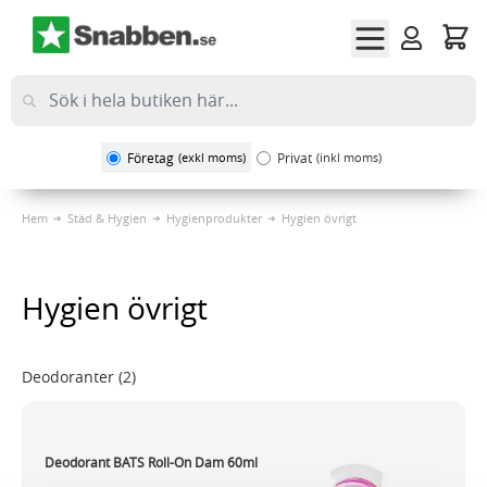
Hoppa till innehållet
Företag
(exkl moms)
Privat
(inkl moms)
Hem
Städ & Hygien
Hygienprodukter
Hygien övrigt
Hygien övrigt
Deodoranter
(2)
Deodorant BATS Roll-On Dam 60ml