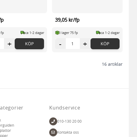
fp
39,05 kr/fp
 fp
ca 1-2 dagar
I lager 75 fp
ca 1-2 dagar
+
-
+
KÖP
KÖP
16
artiklar
ategorier
Kundservice
k
010-130 20 00
erguiden
plattor
Kontakta oss
apper