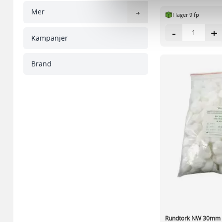
sociala medier och analysera 
Mer
I lager 9 fp
till de sociala medier och a
med annan information som du 
-
+
Kampanjer
Brand
Rundtork NW 30mm 