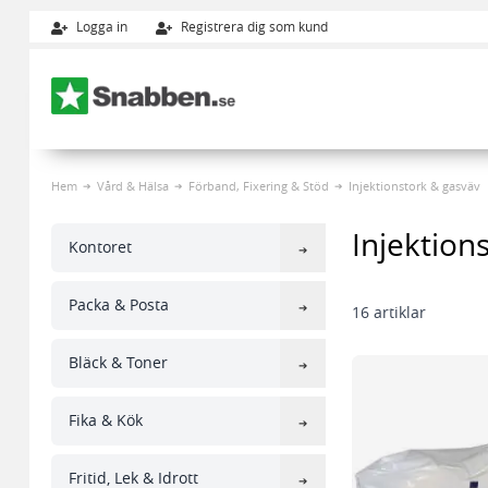
Logga in
Registrera dig som kund
Hoppa till innehållet
Hem
Vård & Hälsa
Förband, Fixering & Stöd
Injektionstork & gasväv
Injektion
Kontoret
Packa & Posta
16
artiklar
Bläck & Toner
Fika & Kök
Fritid, Lek & Idrott