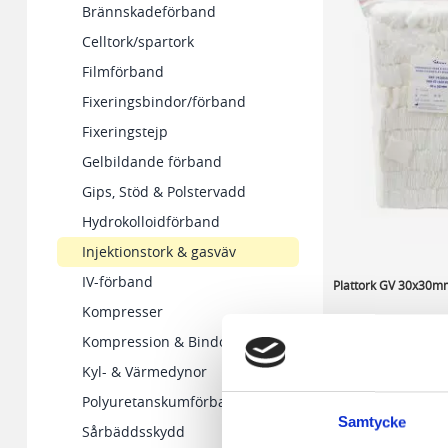
Brännskadeförband
Celltork/spartork
Filmförband
Fixeringsbindor/förband
Fixeringstejp
Gelbildande förband
Gips, Stöd & Polstervadd
Hydrokolloidförband
Injektionstork & gasväv
IV-förband
Plattork GV 30x30m
Kompresser
Kompression & Bindor
127,49 kr/fp
Kyl- & Värmedynor
Polyuretanskumförband
I lager 39 fp
Samtycke
-
+
Sårbäddsskydd