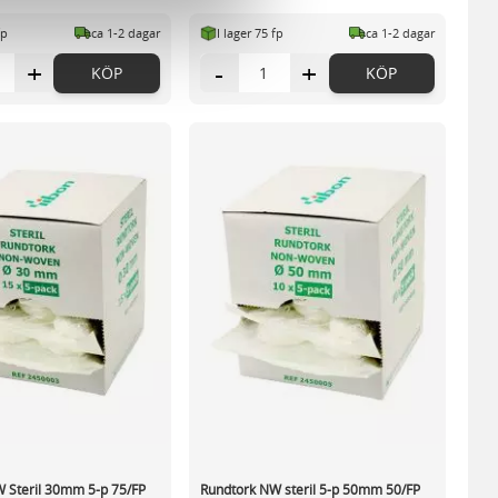
n information från din enhet
fp
ca 1-2 dagar
I lager 75 fp
ca 1-2 dagar
 tur kombinera informationen
deras tjänster.
+
-
+
KÖP
KÖP
 Steril 30mm 5-p 75/FP
Rundtork NW steril 5-p 50mm 50/FP