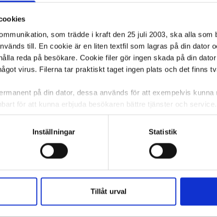
cookies
kommunikation, som trädde i kraft den 25 juli 2003, ska alla so
änds till. En cookie är en liten textfil som lagras på din dator 
ålla reda på besökare. Cookie filer gör ingen skada på din dator
något virus. Filerna tar praktiskt taget ingen plats och det finns t
 permanent på din dator, dessa används för att exempelvis kunn
bart för att kunna erbjuda besökaren bättre tjänster och service. T
tioner för detta. Informationen som sparas på din dator är endas
information, alltså helt anonymt.
Inställningar
Statistik
om vanligtvis används är session cookies. Under tiden du är in
ntifieringssträng för att inte blanda ihop dig med andra besökar
 utan försvinner när du stänger din webbläsare. För att du prob
75/FP
Rundtork GV steril 5-p 30mm 75/FP
Rundtork 
100/FP
 cookies aktiverat.
Tillåt urval
e för att anpassa innehållet och annonserna till användarna, tillh
35,89 kr/fp
55,48 kr/