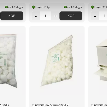
vår trafik. Vi vidarebefordrar även sådana identifierare och anna
ca 1-2 dagar
I lager 15 fp
ca 1-2 dagar
I lager 35 
nnons- och analysföretag som vi samarbetar med. Dessa kan i sin
har tillhandahållit eller som de har samlat in när du har använt 
-
+
-
KÖP
KÖP
100/FP
Rundtork NW 50mm 100/FP
Rundtork NW