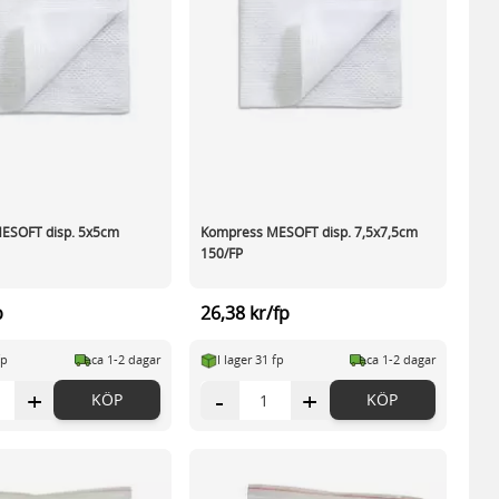
ESOFT disp. 5x5cm
Kompress MESOFT disp. 7,5x7,5cm
150/FP
p
26,38 kr/fp
fp
ca 1-2 dagar
I lager 31 fp
ca 1-2 dagar
+
-
+
KÖP
KÖP