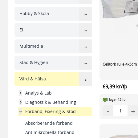
Hobby & Skola
El
Multimedia
Städ & Hygien
Celltork rulle 4x5cm 
Vård & Hälsa
69,39 kr/fp
Analys & Lab
I lager 12 fp
Diagnostik & Behandling
-
+
Förband, Fixering & Stöd
Absorberande förband
Antimikrobiella förband