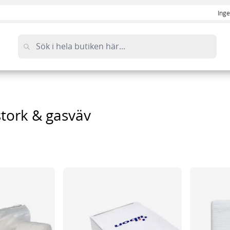
Inge
stork & gasväv