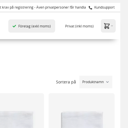
t krav på registrering - Även privatpersoner får handla
Kundsupport
Företag
(exkl moms)
Privat
(inkl moms)
Sortera på