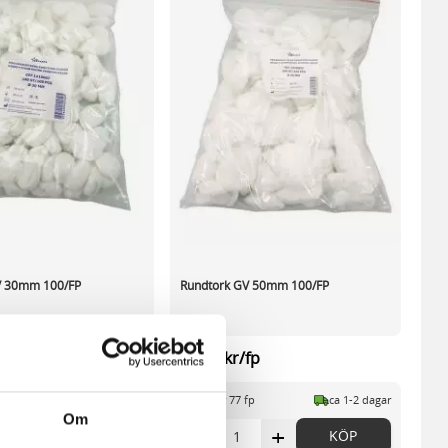
V 30mm 100/FP
Rundtork GV 50mm 100/FP
fp
53,59 kr/fp
fp
ca 1-2 dagar
I lager 77 fp
ca 1-2 dagar
Om
+
-
+
KÖP
KÖP