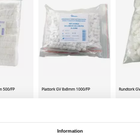
m 500/FP
Plattork GV 8x8mm 1000/FP
Rundtork G
735,92 kr/fp
31,84 kr/
ca 1-2 dagar
I lager 9 fp
ca 1-2 dagar
I lager 30 
Information
-
+
-
KÖP
KÖP