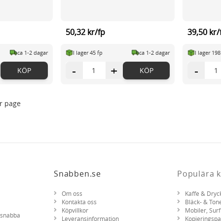
50,32 kr/fp
39,50 kr/
ca 1-2 dagar
I lager 45 fp
ca 1-2 dagar
I lager 198
-
+
-
KÖP
KÖP
r page
Snabben.se
Populära k
Om oss
Kaffe & Dryc
Kontakta oss
Bläck- & Ton
Köpvillkor
Mobiler, Surf
d snabba
Leveransinformation
Kopieringsp