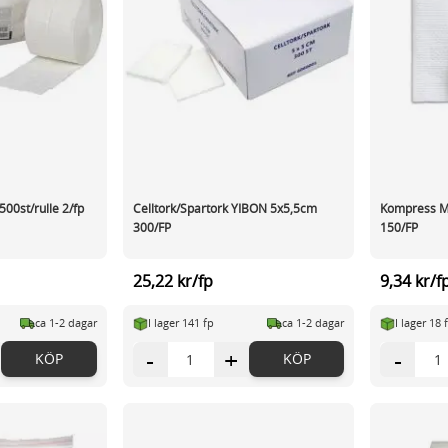
500st/rulle 2/fp
Celltork/Spartork YIBON 5x5,5cm
Kompress M
300/FP
150/FP
25,22 kr/fp
9,34 kr/f
ca 1-2 dagar
I lager 141 fp
ca 1-2 dagar
I lager 18 
-
+
-
KÖP
KÖP