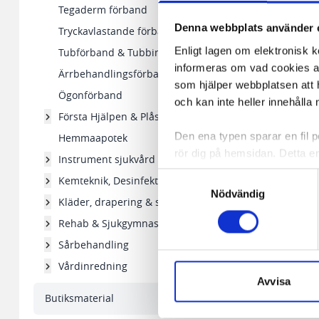
Tegaderm förband
Denna webbplats använder 
Tryckavlastande förband
Enligt lagen om elektronisk 
Tubförband & Tubbindor
informeras om vad cookies anv
Ärrbehandlingsförband
som hjälper webbplatsen att h
Ögonförband
och kan inte heller innehålla 
Första Hjälpen & Plåster
Den ena typen sparar en fil
Hemmaapotek
rör dig på hemsidan. Detta en
Instrument sjukvård
de flesta webbläsare har funk
Samtyckesval
Kemteknik, Desinfektion
någon koppling till personlig 
Nödvändig
Kläder, drapering & skydd
Den andra typen av cookies s
Rehab & Sjukgymnastik
vår webbserver ut en unik ide
Sårbehandling
aldrig permanent på din dator
Rundtork GV 60mm 
Vårdinredning
Snabben krävs det att du har
Avvisa
Butiksmaterial
Vi använder enhetsidentifierar
57,55 kr/fp