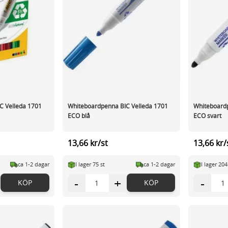
C Velleda 1701
Whiteboardpenna BIC Velleda 1701
Whiteboardp
ECO blå
ECO svart
13,66 kr/st
13,66 kr/
ca 1-2 dagar
I lager 75 st
ca 1-2 dagar
I lager 204
-
+
-
KÖP
KÖP