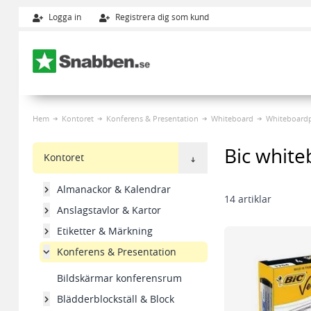
Logga in
Registrera dig som kund
Hoppa till innehållet
Hem
Kontoret
Konferens & Presentation
Whiteboard
Whiteboard
Bic whit
Kontoret
Almanackor & Kalendrar
14
artiklar
Anslagstavlor & Kartor
Etiketter & Märkning
Konferens & Presentation
Bildskärmar konferensrum
Blädderblockställ & Block