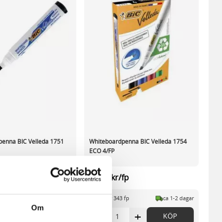
enna BIC Velleda 1751
Whiteboardpenna BIC Velleda 1754
ECO 4/FP
st
47,17 kr/fp
 st
ca 1-2 dagar
I lager 343 fp
ca 1-2 dagar
Om
+
-
+
KÖP
KÖP