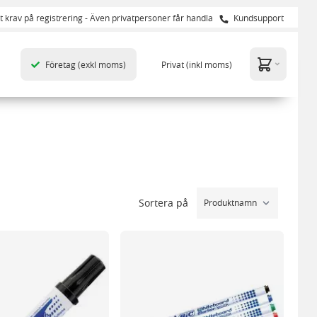
t krav på registrering - Även privatpersoner får handla
Kundsupport
Företag
(exkl moms)
Privat
(inkl moms)
Sortera på