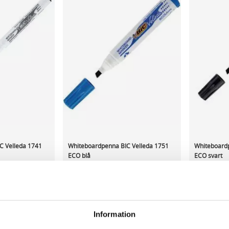
C Velleda 1741
Whiteboardpenna BIC Velleda 1751
Whiteboardp
ECO blå
ECO svart
13,42 kr/st
13,42 kr/
ca 1-2 dagar
I lager 459 st
ca 1-2 dagar
I lager 878
Information
-
+
-
KÖP
KÖP