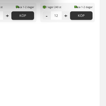
n information från din enhet
 st
ca 1-2 dagar
I lager 240 st
ca 1-2 dagar
 tur kombinera informationen
deras tjänster.
+
-
+
KÖP
KÖP