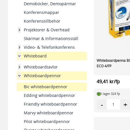
Demoböcker, Demopärmar
Konferensmappar
Konferenstillbehör
Projektorer & Overhead
Skärmar & Informationsställ
Video- & Telefonkonferens
Whiteboard
Whiteboardpenna BI
ECO 4/FP
Whiteboardtavlor
Whiteboardpennor
49,41 kr/fp
Bic whiteboardpennor
I lager 324 fp
Edding whiteboardpennor
-
+
Friendly whiteboardpennor
Marvy whiteboardpennor
Pilot whiteboardpennor