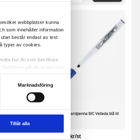
m besöker webbplatser kunna
och som innehåller information
 utan består endast av text
vå typer av cookies.
a mäta hur du som besökare
extfilerna går att ta bort och
t ett unikt nummer utan
Marknadsföring
ne och besöker sidan delar
e. En session cookie lagras
lemfritt ska kunna använda
enna BIC Velleda 1781
Whiteboardpenna BIC Velleda blå M
Tillåt alla
andahålla funktioner för
st
12,48 kr/st