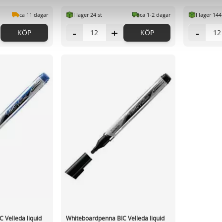
vår trafik. Vi vidarebefordrar även sådana identifierare och anna
ca 11 dagar
I lager 24 st
ca 1-2 dagar
I lager 144
nnons- och analysföretag som vi samarbetar med. Dessa kan i sin
har tillhandahållit eller som de har samlat in när du har använt 
-
+
-
KÖP
KÖP
 Velleda liquid
Whiteboardpenna BIC Velleda liquid