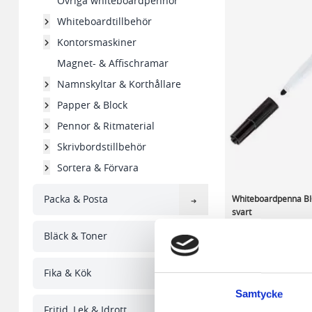
Övriga whiteboardpennor
Whiteboardtillbehör
Kontorsmaskiner
Magnet- & Affischramar
Namnskyltar & Korthållare
Papper & Block
Pennor & Ritmaterial
Skrivbordstillbehör
Sortera & Förvara
Packa & Posta
Whiteboardpenna BI
svart
Bläck & Toner
11,62 kr/st
Fika & Kök
I lager 3180 st
Samtycke
-
+
Fritid, Lek & Idrott