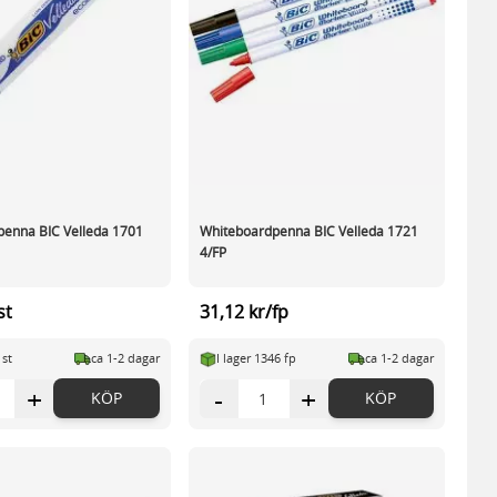
enna BIC Velleda 1701
Whiteboardpenna BIC Velleda 1721
4/FP
st
31,12 kr/fp
 st
ca 1-2 dagar
I lager 1346 fp
ca 1-2 dagar
+
-
+
KÖP
KÖP