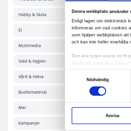
Denna webbplats använder 
Hobby & Skola
Enligt lagen om elektronisk 
informeras om vad cookies anv
El
som hjälper webbplatsen att h
och kan inte heller innehålla 
Multimedia
Den ena typen sparar en fil
Städ & Hygien
rör dig på hemsidan. Detta en
de flesta webbläsare har funk
Samtyckesval
Vård & Hälsa
någon koppling till personlig 
Nödvändig
Den andra typen av cookies s
Butiksmaterial
vår webbserver ut en unik ide
aldrig permanent på din dator
Whiteboardpenna BI
Mer
4/FP
Snabben krävs det att du har
Avvisa
Kampanjer
Vi använder enhetsidentifierar
100,44 kr/fp