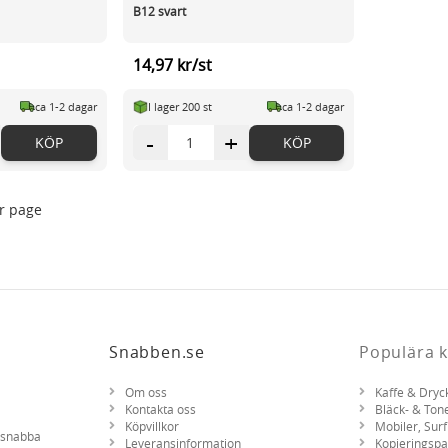
B12 svart
14,97 kr/st
ca 1-2 dagar
I lager 200 st
ca 1-2 dagar
-
+
KÖP
KÖP
r page
Snabben.se
Populära k
Om oss
Kaffe & Dryc
Kontakta oss
Bläck- & Ton
Köpvillkor
Mobiler, Surf
d snabba
Leveransinformation
Kopieringsp