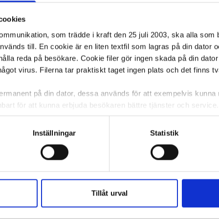
cookies
kommunikation, som trädde i kraft den 25 juli 2003, ska alla so
änds till. En cookie är en liten textfil som lagras på din dator 
ålla reda på besökare. Cookie filer gör ingen skada på din dator
något virus. Filerna tar praktiskt taget ingen plats och det finns t
 permanent på din dator, dessa används för att exempelvis kunn
bart för att kunna erbjuda besökaren bättre tjänster och service. T
tioner för detta. Informationen som sparas på din dator är endas
information, alltså helt anonymt.
Inställningar
Statistik
om vanligtvis används är session cookies. Under tiden du är in
ntifieringssträng för att inte blanda ihop dig med andra besökar
 utan försvinner när du stänger din webbläsare. För att du prob
C Velleda 1781
Whiteboardpenna BIC Velleda 1781
Whiteboardp
blå
svart
 cookies aktiverat.
Tillåt urval
e för att anpassa innehållet och annonserna till användarna, tillh
25,82 kr/st
26,67 kr/