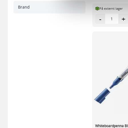
sociala medier och analysera 
Brand
På externt lager
till de sociala medier och a
med annan information som du 
-
+
Whiteboardpenna BIC