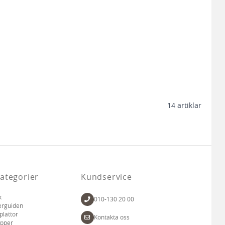
14
artiklar
ategorier
Kundservice
k
010-130 20 00
erguiden
plattor
Kontakta oss
apper