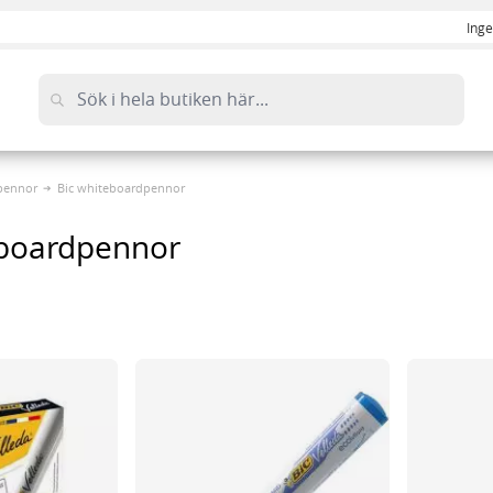
Inge
pennor
Bic whiteboardpennor
eboardpennor