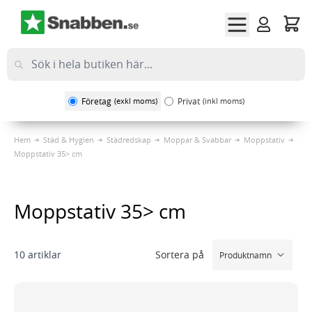
Hoppa till innehållet
Företag
(exkl moms)
Privat
(inkl moms)
Hem
Städ & Hygien
Städredskap
Moppar & Svabbar
Moppstativ
Moppstativ 35> cm
Moppstativ 35> cm
Sortera på
10
artiklar