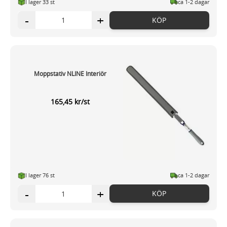
I lager 33 st
ca 1-2 dagar
-
+
KÖP
Moppstativ NLINE Interiör
165,45 kr/st
I lager 76 st
ca 1-2 dagar
-
+
KÖP