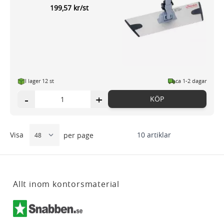
199,57 kr/st
I lager 12 st
ca 1-2 dagar
-
+
KÖP
Visa
10
artiklar
per page
Allt inom kontorsmaterial