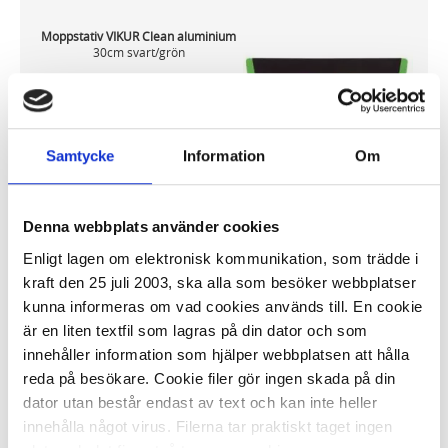
Moppstativ VIKUR Clean aluminium
30cm svart/grön
139,45 kr/st
Samtycke
Information
Om
Denna webbplats använder cookies
I lager 2 st
ca 1-2 dagar
Enligt lagen om elektronisk kommunikation, som trädde i
-
+
KÖP
kraft den 25 juli 2003, ska alla som besöker webbplatser
kunna informeras om vad cookies används till. En cookie
är en liten textfil som lagras på din dator och som
innehåller information som hjälper webbplatsen att hålla
reda på besökare. Cookie filer gör ingen skada på din
Stativ Lifetime 30cm
dator utan består endast av text och kan inte heller
innehålla något virus. Filerna tar praktiskt taget ingen
93,68 kr/st