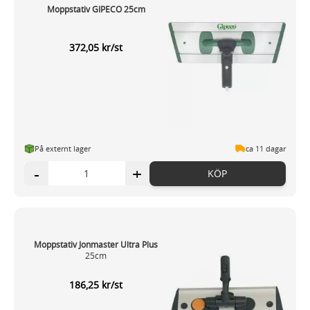
Moppstativ GIPECO 25cm
372,05 kr/st
På externt lager
ca 11 dagar
-
+
KÖP
Moppstativ Jonmaster Ultra Plus
25cm
186,25 kr/st