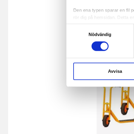
Den ena typen sparar en fil
rör dig på hemsidan. Detta en
432,52 kr/fp
de flesta webbläsare har funk
Samtyckesval
någon koppling till personlig 
På externt lager
Nödvändig
-
+
Den andra typen av cookies s
vår webbserver ut en unik ide
aldrig permanent på din dator
Snabben krävs det att du har
Avvisa
Vi använder enhetsidentifierar
sociala medier och analysera 
till de sociala medier och a
med annan information som du 