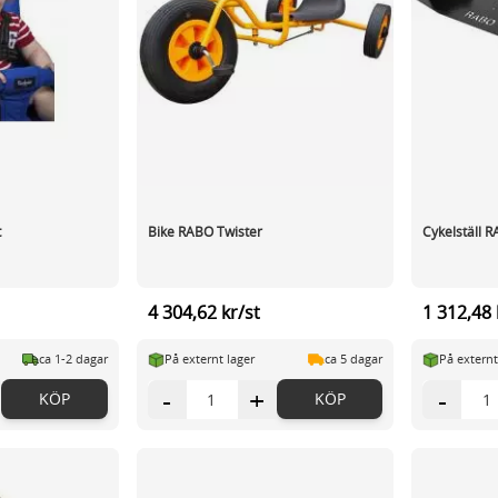
t
Bike RABO Twister
Cykelställ 
4 304,62 kr/st
1 312,48 
ca 1-2 dagar
På externt lager
ca 5 dagar
På externt
-
+
-
KÖP
KÖP