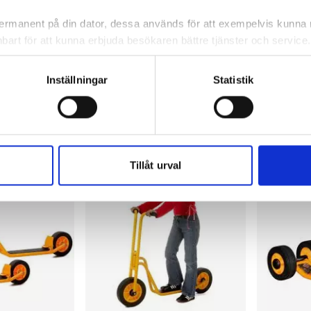
 permanent på din dator, dessa används för att exempelvis kunn
bart för att kunna erbjuda besökaren bättre tjänster och service. T
2 346,96 kr/st
3 606,33 
tioner för detta. Informationen som sparas på din dator är endas
information, alltså helt anonymt.
ca 5 dagar
På externt lager
ca 5 dagar
På externt
Inställningar
Statistik
-
+
-
KÖP
KÖP
om vanligtvis används är session cookies. Under tiden du är in
ntifieringssträng för att inte blanda ihop dig med andra besökar
 utan försvinner när du stänger din webbläsare. För att du prob
 cookies aktiverat.
Tillåt urval
e för att anpassa innehållet och annonserna till användarna, tillh
vår trafik. Vi vidarebefordrar även sådana identifierare och anna
nnons- och analysföretag som vi samarbetar med. Dessa kan i sin
har tillhandahållit eller som de har samlat in när du har använt 