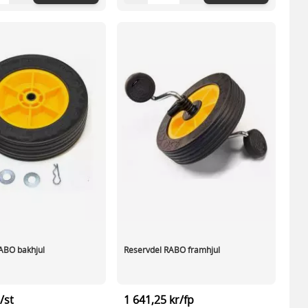
ABO bakhjul
Reservdel RABO framhjul
/st
1 641,25 kr/fp