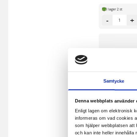
I lager 2 st
-
+
Samtycke
Denna webbplats använder 
Enligt lagen om elektronisk 
informeras om vad cookies anv
som hjälper webbplatsen att h
och kan inte heller innehålla 
Reservdel RABO ped