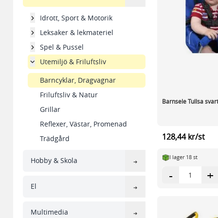
Idrott, Sport & Motorik
Leksaker & lekmateriel
Spel & Pussel
Utemiljö & Friluftsliv
Barncyklar, Dragvagnar
Friluftsliv & Natur
Barnsele Tullsa svar
Grillar
Reflexer, Västar, Promenad
128,44 kr/st
Trädgård
I lager 18 st
Hobby & Skola
-
+
El
Multimedia