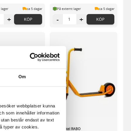
 lager
ca 5 dagar
På externt lager
ca 5 dagar
+
-
+
KÖP
KÖP
Om
m besöker webbplatser kunna
och som innehåller information
 utan består endast av text
vå typer av cookies.
ed ståplatta
Sparkcykel RABO