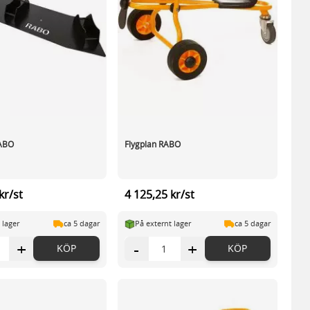
RABO
Flygplan RABO
kr/st
4 125,25 kr/st
 lager
ca 5 dagar
På externt lager
ca 5 dagar
+
-
+
KÖP
KÖP