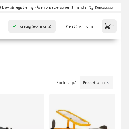
t krav på registrering - Även privatpersoner får handla
Kundsupport
Företag
(exkl moms)
Privat
(inkl moms)
Sortera på