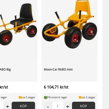
ABO Big
Moon-Car RABO mini
kr/st
6 104,71 kr/st
 lager
ca 5 dagar
På externt lager
ca 5 dagar
+
-
+
KÖP
KÖP