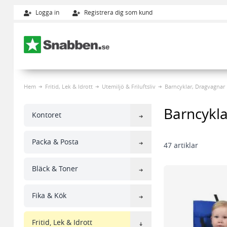
Logga in
Registrera dig som kund
Hoppa till innehållet
Hem
Fritid, Lek & Idrott
Utemiljö & Friluftsliv
Barncyklar, Dragvagnar
Barncykla
Kontoret
Packa & Posta
47
artiklar
Bläck & Toner
Fika & Kök
Fritid, Lek & Idrott