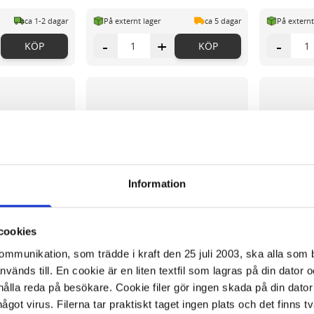
ca 1-2 dagar
På externt lager
ca 5 dagar
På externt
-
+
-
KÖP
KÖP
Information
cookies
kommunikation, som trädde i kraft den 25 juli 2003, ska alla so
änds till. En cookie är en liten textfil som lagras på din dator 
ålla reda på besökare. Cookie filer gör ingen skada på din dator
något virus. Filerna tar praktiskt taget ingen plats och det finns t
al 2/FP
Släp RABO H46xB46xD92cm
Släp RABO m