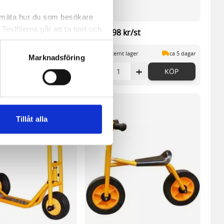
a mäta hur du som besökare
extfilerna går att ta bort och
kr/st
2 198,98 kr/st
t ett unikt nummer utan
 lager
ca 5 dagar
På externt lager
ca 5 dagar
Marknadsföring
+
-
+
KÖP
KÖP
ne och besöker sidan delar
e. En session cookie lagras
lemfritt ska kunna använda
Tillåt alla
andahålla funktioner för
n information från din enhet
 tur kombinera informationen
deras tjänster.