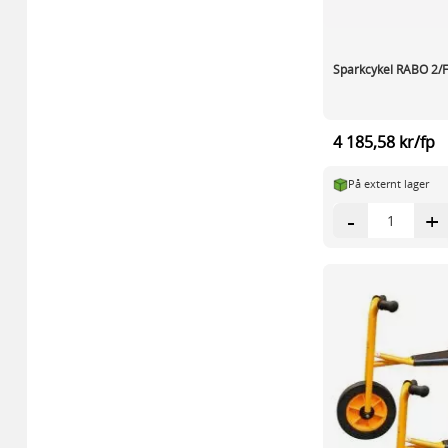
Sparkcykel RABO 2/
4 185,58 kr/fp
På externt lager
-
+