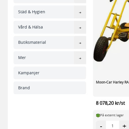
Städ & Hygien
Vård & Hälsa
Butiksmaterial
Mer
Kampanjer
Moon-Car Harley R
Brand
8 078,20 kr/st
På externt lager
-
+