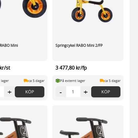
 RABO Mini
Springcykel RABO Mini 2/FP
kr/st
3 477,80 kr/fp
 lager
ca 5 dagar
På externt lager
ca 5 dagar
+
-
+
KÖP
KÖP