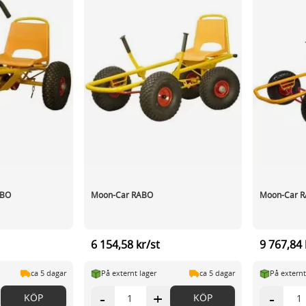
ABO
Moon-Car RABO
Moon-Car R
6 154,58 kr/st
9 767,84 
ca 5 dagar
På externt lager
ca 5 dagar
På externt
-
+
-
KÖP
KÖP