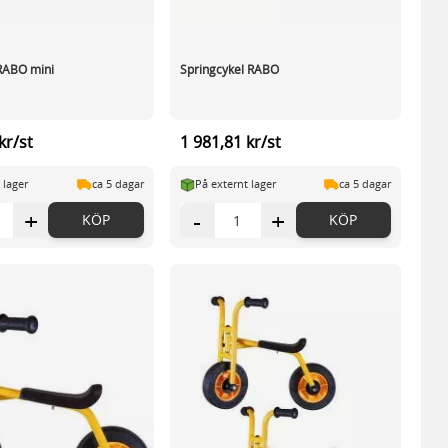
RABO mini
Springcykel RABO
kr/st
1 981,81 kr/st
 lager
ca 5 dagar
På externt lager
ca 5 dagar
+
-
+
KÖP
KÖP