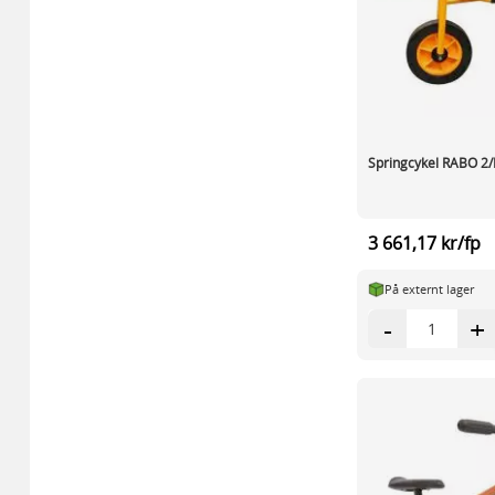
Springcykel RABO 2/
3 661,17 kr/fp
På externt lager
-
+