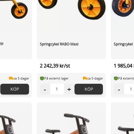
FP
Springcykel RABO Maxi
Springcykel
2 242,39 kr/st
1 985,04 
ca 5 dagar
På externt lager
ca 5 dagar
På externt
-
+
-
KÖP
KÖP