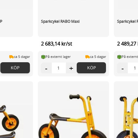
FP
Sparkcykel RABO Maxi
Sparkcykel 
2 683,14 kr/st
2 489,27 
ca 5 dagar
På externt lager
ca 5 dagar
På externt
-
+
-
KÖP
KÖP