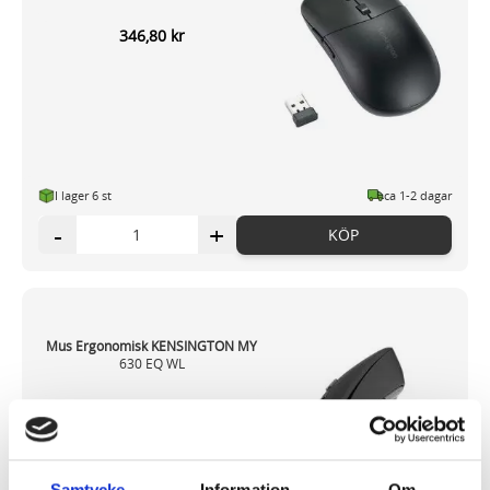
346,80 kr
I lager 6
st
ca 1-2 dagar
-
+
KÖP
Mus Ergonomisk KENSINGTON MY
630 EQ WL
520,80 kr
Samtycke
Information
Om