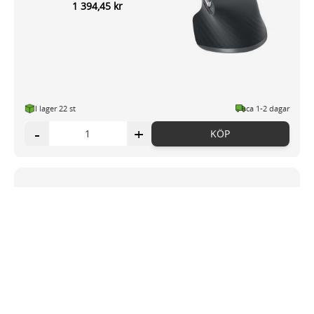
1 394,45 kr
I lager 22
st
ca 1-2 dagar
-
+
KÖP
Mus Ergonomisk R-GO Large Höger
trådlös
952,25 kr