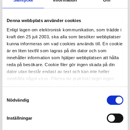
Denna webbplats använder cookies
I lager 4
st
ca 1-2 dagar
-
+
Enligt lagen om elektronisk kommunikation, som trädde i
KÖP
kraft den 25 juli 2003, ska alla som besöker webbplatser
kunna informeras om vad cookies används till. En cookie
är en liten textfil som lagras på din dator och som
innehåller information som hjälper webbplatsen att hålla
Mus KENSINGTON MY310 EQ WL
reda på besökare. Cookie filer gör ingen skada på din
dator utan består endast av text och kan inte heller
322,80 kr
innehålla något virus. Filerna tar praktiskt taget ingen
plats och det finns två typer av cookies.
Samtyckesval
Den ena typen sparar en fil permanent på din dator,
Nödvändig
dessa används för att exempelvis kunna mäta hur du
som besökare rör dig på hemsidan. Detta enbart för att
Inställningar
kunna erbjuda besökaren bättre tjänster och service.
I lager 7
st
ca 1-2 dagar
Textfilerna går att ta bort och de flesta webbläsare har