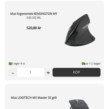
Dessa kan i sin tur kombinera informationen med annan
information som du har tillhandahållit eller som de har
Mus Ergonomisk KENSINGTON MY
samlat in när du har använt deras tjänster.
630 EQ WL
520,80 kr
I lager 4
st
ca 1-2 dagar
-
+
KÖP
Mus LOGITECH MX Master 3S grå