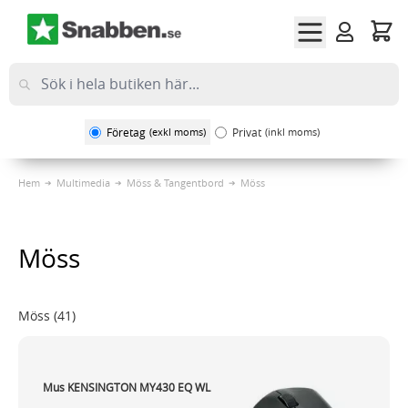
Hoppa till innehållet
Företag
(exkl moms)
Privat
(inkl moms)
Hem
Multimedia
Möss & Tangentbord
Möss
Möss
Möss
(41)
Mus KENSINGTON MY430 EQ WL