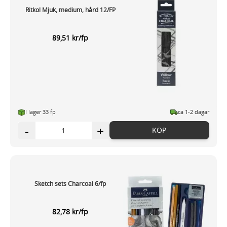
Ritkol Mjuk, medium, hård 12/FP
89,51 kr/fp
I lager 33 fp
ca 1-2 dagar
-
+
KÖP
Sketch sets Charcoal 6/fp
82,78 kr/fp