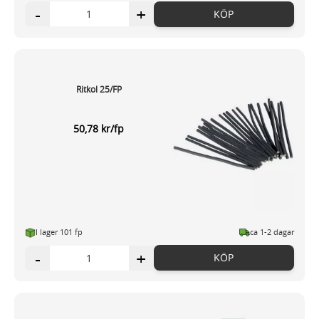
-
+
KÖP
Ritkol 25/FP
50,78 kr/fp
I lager 101 fp
ca 1-2 dagar
-
+
KÖP