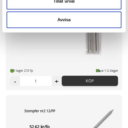
Tillåt urval
problemfritt ska kunna använda Snabben krävs det att du
har cookies aktiverat.
Stompf SENSE 6/fp
Avvisa
Vi använder enhetsidentifierare för att anpassa innehållet
22,13 kr/fp
och annonserna till användarna, tillhandahålla funktioner
för sociala medier och analysera vår trafik. Vi
vidarebefordrar även sådana identifierare och annan
information från din enhet till de sociala medier och
annons- och analysföretag som vi samarbetar med.
Dessa kan i sin tur kombinera informationen med annan
I lager 215 fp
ca 1-2 dagar
information som du har tillhandahållit eller som de har
-
+
KÖP
samlat in när du har använt deras tjänster.
Stompfer nr2 12/FP
52,62 kr/fp