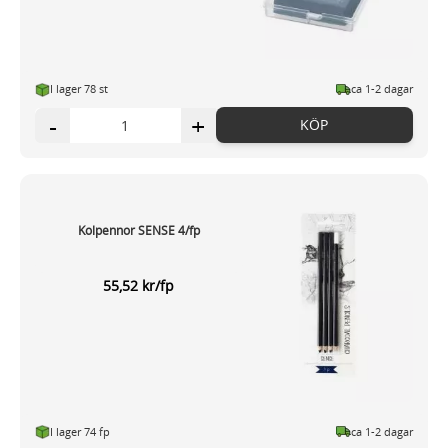
I lager 78 st
ca 1-2 dagar
-
+
KÖP
Kolpennor SENSE 4/fp
55,52 kr/fp
I lager 74 fp
ca 1-2 dagar