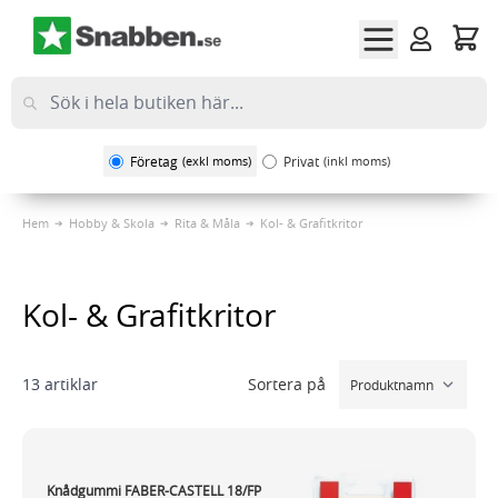
Hoppa till innehållet
Företag
(exkl moms)
Privat
(inkl moms)
Hem
Hobby & Skola
Rita & Måla
Kol- & Grafitkritor
Kol- & Grafitkritor
Sortera på
13
artiklar
Knådgummi FABER-CASTELL 18/FP