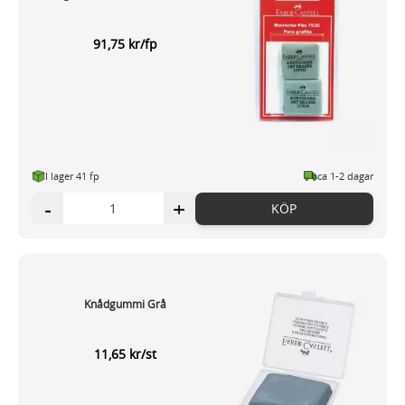
91,75 kr/fp
I lager 41 fp
ca 1-2 dagar
-
+
KÖP
Knådgummi Grå
11,65 kr/st