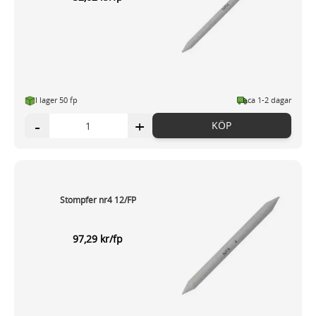
I lager 50 fp
ca 1-2 dagar
-
+
KÖP
Stompfer nr4 12/FP
97,29 kr/fp