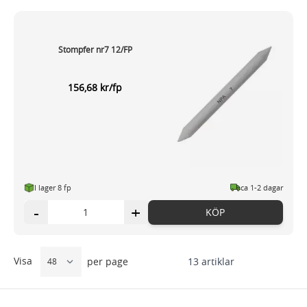
Stompfer nr7 12/FP
156,68 kr/fp
I lager 8 fp
ca 1-2 dagar
-
+
KÖP
Visa
13
artiklar
per page