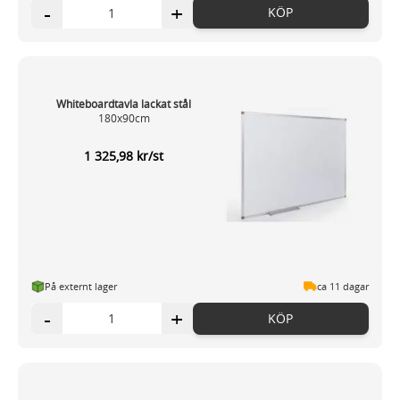
-
+
KÖP
Whiteboardtavla lackat stål
180x90cm
1 325,98 kr/st
På externt lager
ca 11 dagar
-
+
KÖP