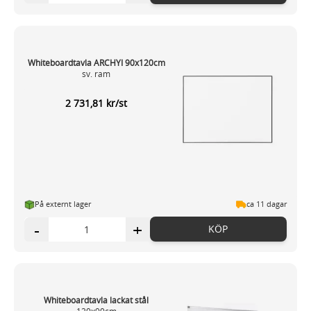
Whiteboardtavla ARCHYI 90x120cm
sv. ram
2 731,81 kr/st
På externt lager
ca 11 dagar
-
+
KÖP
Whiteboardtavla lackat stål