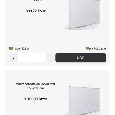
120x90cm
399,72 kr/st
I lager 321 st
ca 1-2 dagar
-
+
KÖP
Whiteboardtavla lackat stål
150x100cm
1 100,17 kr/st