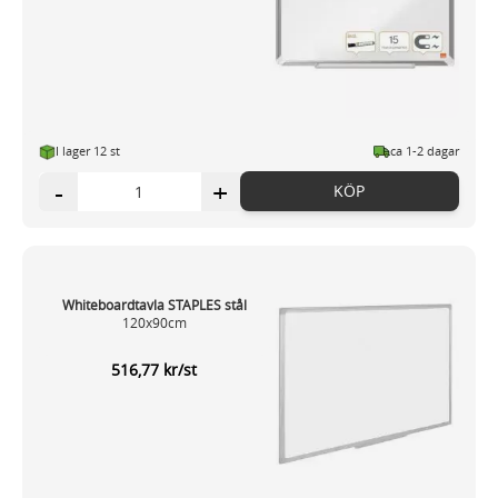
I lager 12 st
ca 1-2 dagar
-
+
KÖP
Whiteboardtavla STAPLES stål
120x90cm
516,77 kr/st