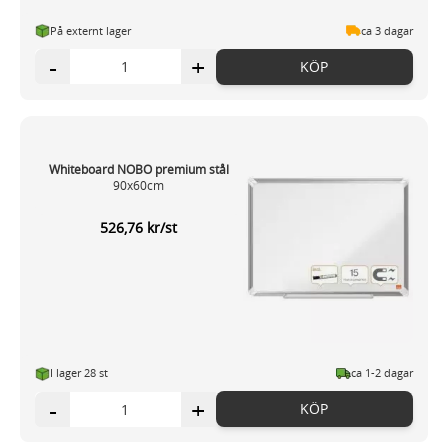
På externt lager
ca 3 dagar
-
+
KÖP
Whiteboard NOBO premium stål
90x60cm
526,76 kr/st
I lager 28 st
ca 1-2 dagar
-
+
KÖP