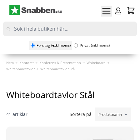
Hoppa till innehållet
Företag
(exkl moms)
Privat
(inkl moms)
Hem
Kontoret
Konferens & Presentation
Whiteboard
Whiteboardtavlor
Whiteboardtavlor Stål
Whiteboardtavlor Stål
Sortera på
41
artiklar