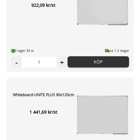
922,09 kr/st
I lager 34 st
ca 1-2 dagar
-
+
KÖP
Whiteboard UNITE PLUS 90x120cm
1 441,69 kr/st