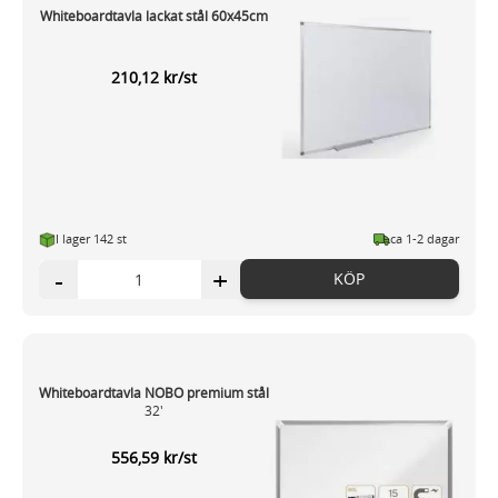
Whiteboardtavla lackat stål 60x45cm
210,12 kr/st
I lager 142 st
ca 1-2 dagar
-
+
KÖP
Whiteboardtavla NOBO premium stål
32'
556,59 kr/st