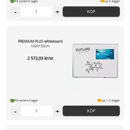
På externt lager
ca 5 dagar
-
+
KÖP
PREMIUM PLUS whiteboard
100x150cm
2 572,03 kr/st
På externt lager
ca 1-2 dagar
-
+
KÖP