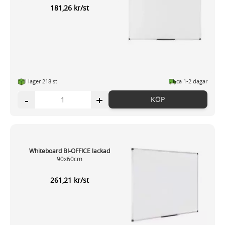
181,26 kr/st
I lager 218 st
ca 1-2 dagar
-
+
KÖP
Whiteboard BI-OFFICE lackad
90x60cm
261,21 kr/st