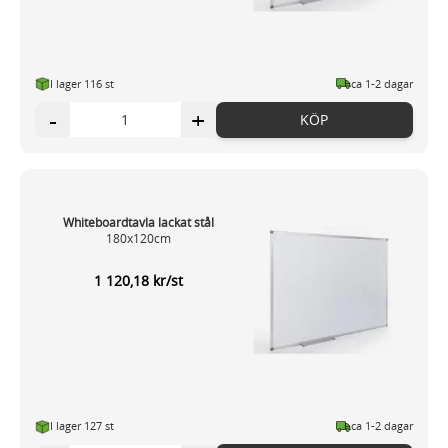
I lager 116 st
ca 1-2 dagar
-
+
KÖP
Whiteboardtavla lackat stål
180x120cm
1 120,18 kr/st
I lager 127 st
ca 1-2 dagar