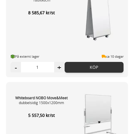
8 585,67 kr/st
På externt lager
ca 10 dagar
-
+
KÖP
Whiteboard NOBO Move&Meet
dubbelsidig 1500x1200mm
5 557,50 kr/st