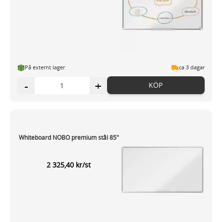
På externt lager
ca 3 dagar
-
+
KÖP
Whiteboard NOBO premium stål 85"
2 325,40 kr/st