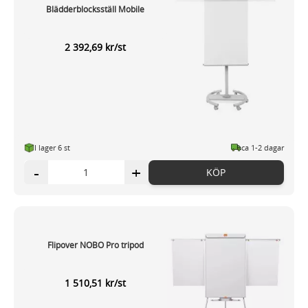
Blädderblocksställ Mobile
2 392,69 kr/st
I lager 6 st
ca 1-2 dagar
-
+
KÖP
Flipover NOBO Pro tripod
1 510,51 kr/st