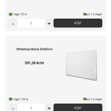
I lager 25 st
ca 1-2 dagar
-
+
KÖP
Whiteboardtavla 90x60cm
591,28 kr/st
I lager 103 st
ca 1-2 dagar
-
+
KÖP