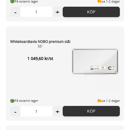
På externt lager
ca 1-2 dagar
-
+
KÖP
Whiteboardtavla NOBO premium stål
55'
1 049,60 kr/st
På externt lager
ca 1-2 dagar
-
+
KÖP