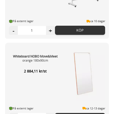
På externt lager
ca 10 dagar
-
+
KÖP
Whiteboard NOBO Move&Meet
orange 180x90cm
2 884,11 kr/st
På externt lager
ca 12-13 dagar