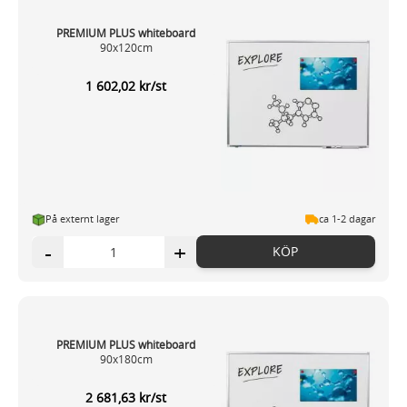
PREMIUM PLUS whiteboard
90x120cm
1 602,02 kr/st
På externt lager
ca 1-2 dagar
-
+
KÖP
PREMIUM PLUS whiteboard
90x180cm
2 681,63 kr/st