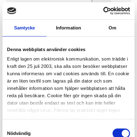
Samtycke
Information
Om
På externt lager
ca 17 dagar
-
+
KÖP
Denna webbplats använder cookies
Enligt lagen om elektronisk kommunikation, som trädde i
kraft den 25 juli 2003, ska alla som besöker webbplatser
kunna informeras om vad cookies används till. En cookie
Whiteboard NOBO MoveMeet grå/vit
180x90cm
är en liten textfil som lagras på din dator och som
innehåller information som hjälper webbplatsen att hålla
3 062,92 kr/st
reda på besökare. Cookie filer gör ingen skada på din
dator utan består endast av text och kan inte heller
innehålla något virus. Filerna tar praktiskt taget ingen
plats och det finns två typer av cookies.
Samtyckesval
Den ena typen sparar en fil permanent på din dator,
Nödvändig