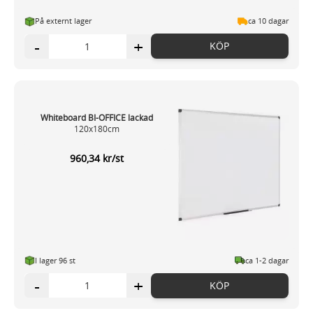
På externt lager
ca 10 dagar
-
+
KÖP
Whiteboard BI-OFFICE lackad
120x180cm
960,34 kr/st
I lager 96 st
ca 1-2 dagar
-
+
KÖP