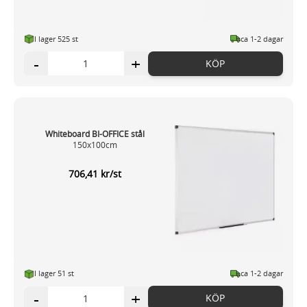
I lager 525 st
ca 1-2 dagar
-
+
KÖP
Whiteboard BI-OFFICE stål
150x100cm
706,41 kr/st
I lager 51 st
ca 1-2 dagar
-
+
KÖP