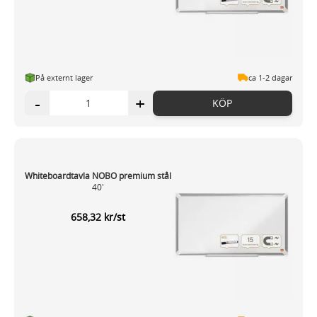
På externt lager
ca 1-2 dagar
-
+
KÖP
Whiteboardtavla NOBO premium stål
40'
658,32 kr/st