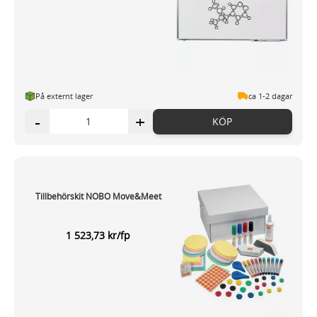
På externt lager
ca 1-2 dagar
-
+
KÖP
Tillbehörskit NOBO Move&Meet
1 523,73 kr/fp