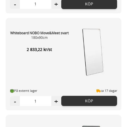
-
+
KÖP
Whiteboard NOBO Move&Meet svart
180x90cm
2 833,22 kr/st
På externt lager
ca 17 dagar
-
+
KÖP