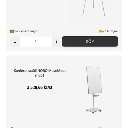
På externt lager
ca 6 dagar
-
+
KÖP
Konferensställ NOBO MoveMeet
mobil
3 528,66 kr/st