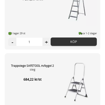
I lager 29 st
ca 1-2 dagar
-
+
KÖP
Trappstege SAFETOOL m/bygel 2
steg
684,22 kr/st