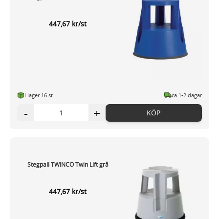
447,67 kr/st
I lager 16 st
ca 1-2 dagar
-
+
KÖP
Stegpall TWINCO Twin Lift grå
447,67 kr/st