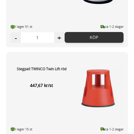
I lager 51 st
ca 1-2 dagar
-
+
KÖP
Stegpall TWINCO Twin Lift röd
447,67 kr/st
I lager 15 st
ca 1-2 dagar