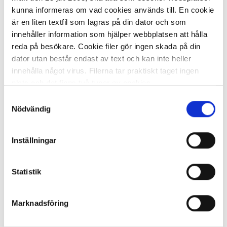
kunna informeras om vad cookies används till. En cookie
är en liten textfil som lagras på din dator och som
innehåller information som hjälper webbplatsen att hålla
reda på besökare. Cookie filer gör ingen skada på din
dator utan består endast av text och kan inte heller
I lager 123 st
ca 1-2 dagar
innehålla något virus. Filerna tar praktiskt taget ingen
-
+
KÖP
plats och det finns två typer av cookies.
Samtyckesval
Den ena typen sparar en fil permanent på din dator,
Nödvändig
dessa används för att exempelvis kunna mäta hur du
Trappstege 3-steg TWINCO
som besökare rör dig på hemsidan. Detta enbart för att
Inställningar
kunna erbjuda besökaren bättre tjänster och service.
Textfilerna går att ta bort och de flesta webbläsare har
752,67 kr/st
funktioner för detta. Informationen som sparas på din
Statistik
dator är endast ett unikt nummer utan någon koppling till
personlig information, alltså helt anonymt.
Marknadsföring
Den andra typen av cookies som vanligtvis används är