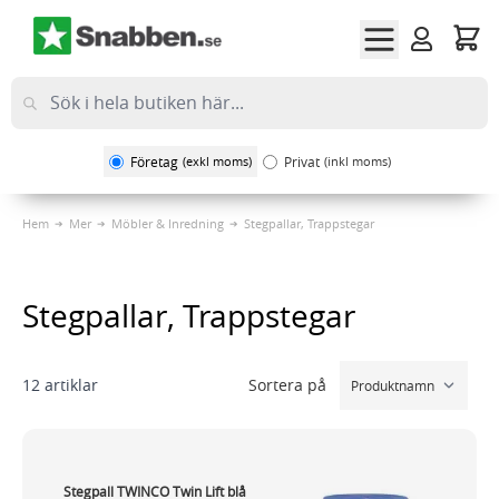
Hoppa till innehållet
Företag
(exkl moms)
Privat
(inkl moms)
Hem
Mer
Möbler & Inredning
Stegpallar, Trappstegar
Stegpallar, Trappstegar
Sortera på
12
artiklar
Stegpall TWINCO Twin Lift blå