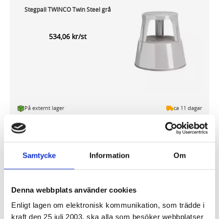
Stegpall TWINCO Twin Steel grå
534,06 kr/st
På externt lager
ca 11 dagar
-
+
KÖP
Samtycke
Information
Om
Stegpall TWINCO Twin Steel svart
Denna webbplats använder cookies
538,10 kr/st
Enligt lagen om elektronisk kommunikation, som trädde i
kraft den 25 juli 2003, ska alla som besöker webbplatser