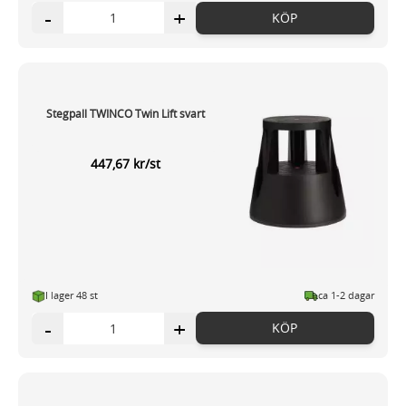
-
+
KÖP
Stegpall TWINCO Twin Lift svart
447,67 kr/st
I lager 48 st
ca 1-2 dagar
-
+
KÖP