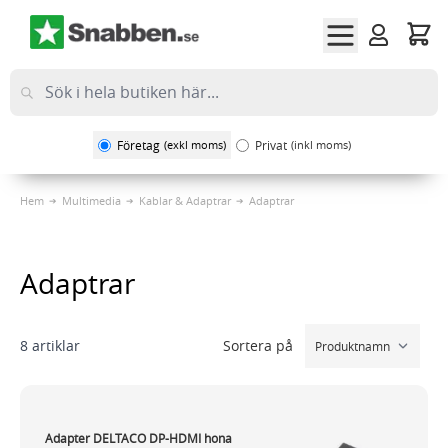
Hoppa till innehållet
Företag
(exkl moms)
Privat
(inkl moms)
Hem
Multimedia
Kablar & Adaptrar
Adaptrar
Adaptrar
Sortera på
8
artiklar
Adapter DELTACO DP-HDMI hona