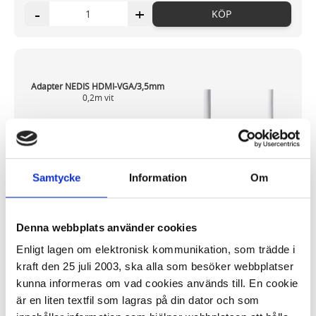
-
+
KÖP
Adapter NEDIS HDMI-VGA/3,5mm
0,2m vit
125,09 kr/st
Samtycke
Information
Om
Denna webbplats använder cookies
I lager 87 st
ca 1-2 dagar
Enligt lagen om elektronisk kommunikation, som trädde i
-
+
KÖP
kraft den 25 juli 2003, ska alla som besöker webbplatser
kunna informeras om vad cookies används till. En cookie
är en liten textfil som lagras på din dator och som