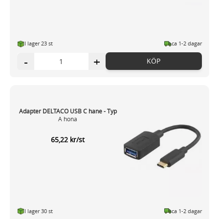
I lager 23 st
ca 1-2 dagar
-
+
KÖP
Adapter DELTACO USB C hane - Typ
A hona
65,22 kr/st
I lager 30 st
ca 1-2 dagar