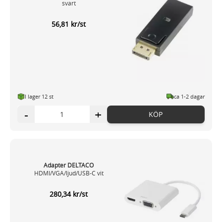
svart
56,81 kr/st
I lager 12 st
ca 1-2 dagar
-
+
KÖP
Adapter DELTACO
HDMI/VGA/ljud/USB-C vit
280,34 kr/st