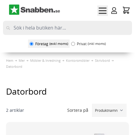
Hoppa till innehållet
Företag
(exkl moms)
Privat
(inkl moms)
Hem
Mer
Möbler & Inredning
Kontorsmöbler
Skrivbord
Datorbord
Datorbord
Sortera på
2
artiklar