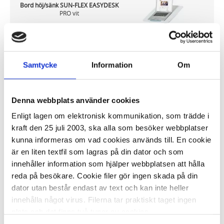
Bord höj/sänk SUN-FLEX EASYDESK
PRO vit
2 730,15 kr/st
Samtycke
Information
Om
Denna webbplats använder cookies
På externt lager
ca 2 dagar
Enligt lagen om elektronisk kommunikation, som trädde i
-
+
KÖP
kraft den 25 juli 2003, ska alla som besöker webbplatser
kunna informeras om vad cookies används till. En cookie
är en liten textfil som lagras på din dator och som
innehåller information som hjälper webbplatsen att hålla
reda på besökare. Cookie filer gör ingen skada på din
Minibord JOBMATE portabelt large vit
dator utan består endast av text och kan inte heller
innehålla något virus. Filerna tar praktiskt taget ingen
1 296,17 kr/st
plats och det finns två typer av cookies.