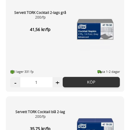
Servett TORK Cocktail 2-lags grå
200/fp
41,56 kr/fp
I lager 331 fp
ca 1-2 dagar
-
+
KÖP
Servett TORK Cocktail blå 2-lag
200/fp
35,75 kr/fp