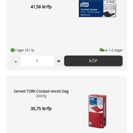
41,56 kr/fp
I lager 251 fp
ca 1-2 dagar
-
+
KÖP
Servett TORK Cocktail vinröd 2lag
200/fp
35,75 kr/fp