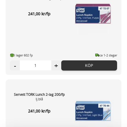
241,00 kr/fp
I lager 602 fp
ca 1-2 dagar
-
+
KÖP
Servett TORK Lunch 2-lag 200/fp
lj.blå
241,00 kr/fp