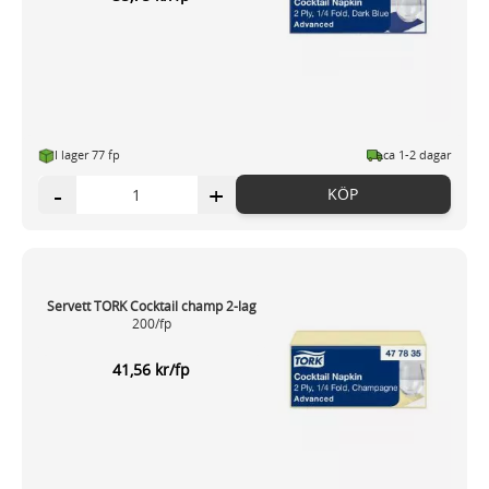
I lager 77 fp
ca 1-2 dagar
-
+
KÖP
Servett TORK Cocktail champ 2-lag
200/fp
41,56 kr/fp