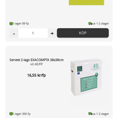
I lager 89 fp
ca 1-2 dagar
-
+
KÖP
Servett 2-lags EXACOMPTA 38x38cm
vit 40/FP
16,55 kr/fp
I lager 300 fp
ca 1-2 dagar