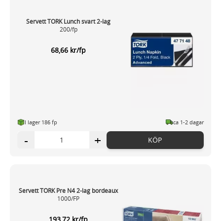
Servett TORK Lunch svart 2-lag
200/fp
68,66 kr/fp
I lager 186 fp
ca 1-2 dagar
-
+
KÖP
Servett TORK Pre N4 2-lag bordeaux
1000/FP
193,72 kr/fp