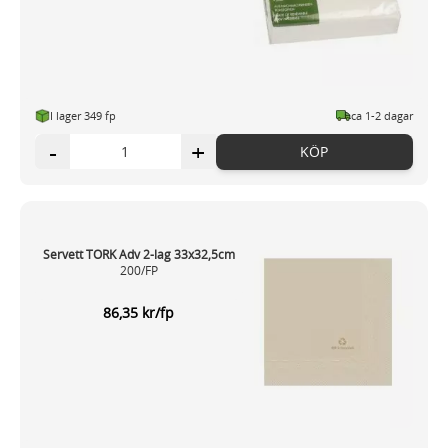
I lager 349 fp
ca 1-2 dagar
-
+
KÖP
Servett TORK Adv 2-lag 33x32,5cm
200/FP
86,35 kr/fp