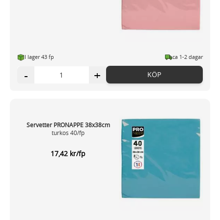
I lager 43 fp
ca 1-2 dagar
-
+
KÖP
Servetter PRONAPPE 38x38cm
turkos 40/fp
17,42 kr/fp