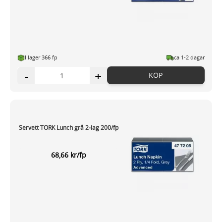
I lager 366 fp
ca 1-2 dagar
-
+
KÖP
Servett TORK Lunch grå 2-lag 200/fp
68,66 kr/fp