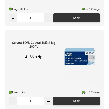
I lager 324 fp
ca 1-2 dagar
-
+
KÖP
Servett TORK Cocktail ljblå 2-lag
200/fp
41,56 kr/fp
I lager 145 fp
ca 1-2 dagar
-
+
KÖP