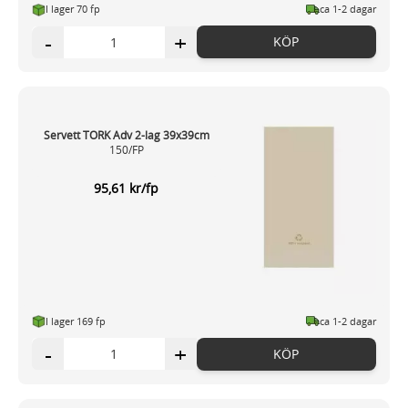
I lager 70 fp
ca 1-2 dagar
-
+
KÖP
Servett TORK Adv 2-lag 39x39cm
150/FP
95,61 kr/fp
I lager 169 fp
ca 1-2 dagar
-
+
KÖP