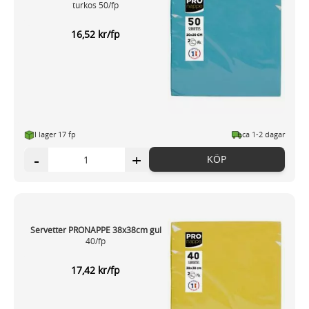
turkos 50/fp
16,52 kr/fp
I lager 17 fp
ca 1-2 dagar
-
+
KÖP
Servetter PRONAPPE 38x38cm gul
40/fp
17,42 kr/fp