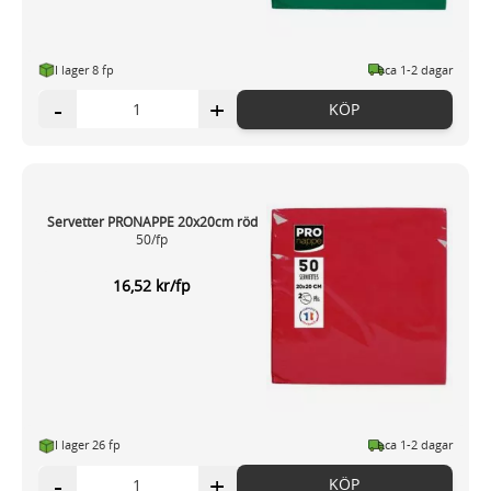
I lager 8 fp
ca 1-2 dagar
-
+
KÖP
Servetter PRONAPPE 20x20cm röd
50/fp
16,52 kr/fp
I lager 26 fp
ca 1-2 dagar
-
+
KÖP