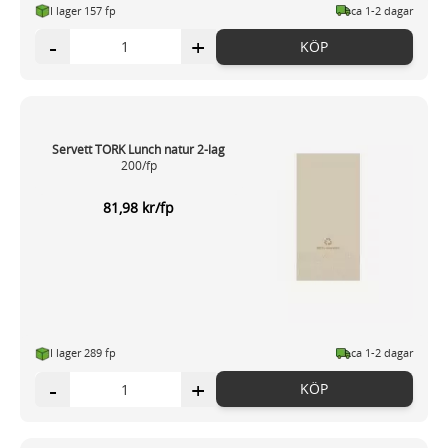
I lager 157 fp
ca 1-2 dagar
-
+
KÖP
Servett TORK Lunch natur 2-lag
200/fp
81,98 kr/fp
I lager 289 fp
ca 1-2 dagar
-
+
KÖP