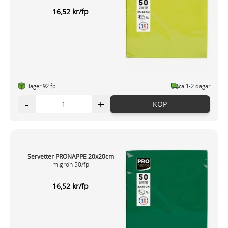
16,52 kr/fp
I lager 92 fp
ca 1-2 dagar
-
+
KÖP
Servetter PRONAPPE 20x20cm
m.grön 50/fp
16,52 kr/fp