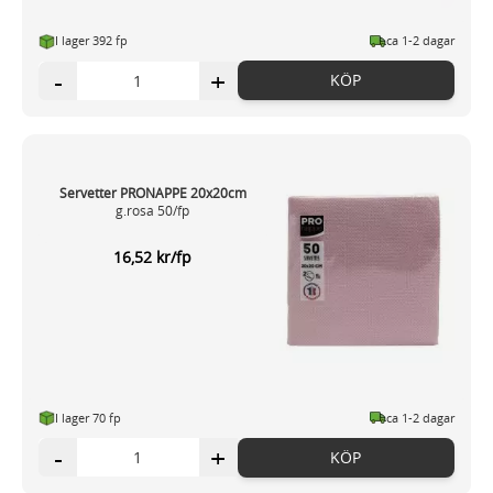
I lager 392 fp
ca 1-2 dagar
-
+
KÖP
Servetter PRONAPPE 20x20cm
g.rosa 50/fp
16,52 kr/fp
I lager 70 fp
ca 1-2 dagar
-
+
KÖP