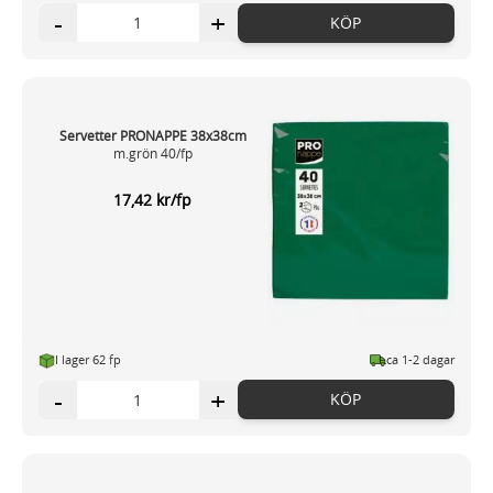
-
+
KÖP
Servetter PRONAPPE 38x38cm
m.grön 40/fp
17,42 kr/fp
I lager 62 fp
ca 1-2 dagar
-
+
KÖP