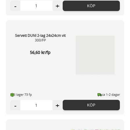
-
+
KÖP
Servett DUNI 2-lag 24x24cm vit
300/FP
56,60 kr/fp
I lager 73 fp
ca 1-2 dagar
-
+
KÖP