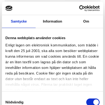
I lager 203 fp
ca 1-2 dagar
Samtycke
Information
Om
-
+
KÖP
Denna webbplats använder cookies
Enligt lagen om elektronisk kommunikation, som trädde i
kraft den 25 juli 2003, ska alla som besöker webbplatser
Servett TORK Lunch 2-lag 200/fp
kunna informeras om vad cookies används till. En cookie
m.grön
är en liten textfil som lagras på din dator och som
241,00 kr/fp
innehåller information som hjälper webbplatsen att hålla
reda på besökare. Cookie filer gör ingen skada på din
dator utan består endast av text och kan inte heller
innehålla något virus. Filerna tar praktiskt taget ingen
plats och det finns två typer av cookies.
Samtyckesval
I lager 376 fp
ca 1-2 dagar
Den ena typen sparar en fil permanent på din dator,
Nödvändig