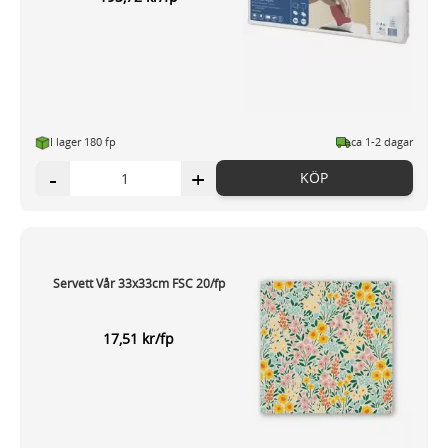
I lager 180 fp
ca 1-2 dagar
-
+
KÖP
Servett Vår 33x33cm FSC 20/fp
17,51 kr/fp