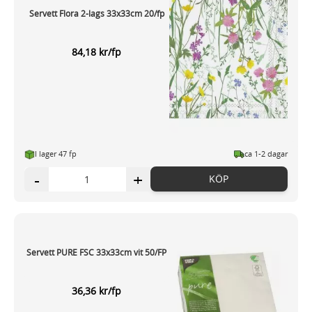
Servett Flora 2-lags 33x33cm 20/fp
84,18 kr/fp
I lager 47 fp
ca 1-2 dagar
-
+
KÖP
Servett PURE FSC 33x33cm vit 50/FP
36,36 kr/fp