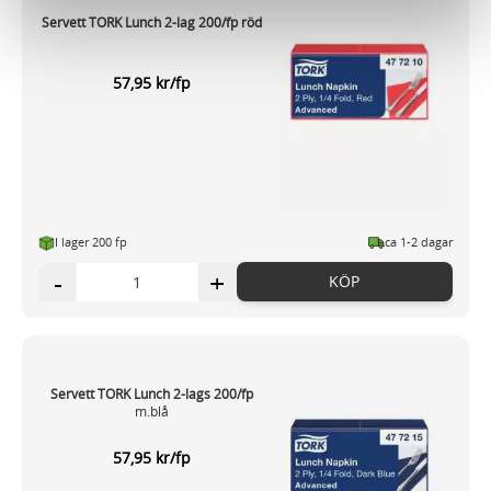
för sociala medier och analysera vår trafik. Vi
Servett TORK Lunch 2-lag 200/fp röd
vidarebefordrar även sådana identifierare och annan
information från din enhet till de sociala medier och
57,95 kr/fp
annons- och analysföretag som vi samarbetar med.
Dessa kan i sin tur kombinera informationen med annan
information som du har tillhandahållit eller som de har
samlat in när du har använt deras tjänster.
I lager 200 fp
ca 1-2 dagar
-
+
KÖP
Servett TORK Lunch 2-lags 200/fp
m.blå
57,95 kr/fp