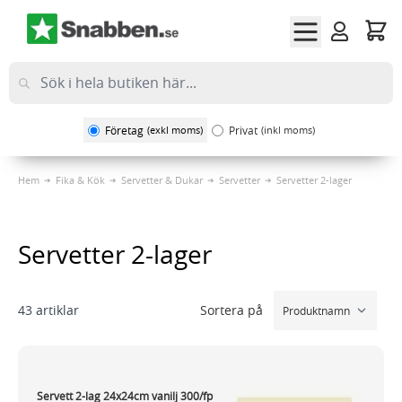
Hoppa till innehållet
Företag
(exkl moms)
Privat
(inkl moms)
Hem
Fika & Kök
Servetter & Dukar
Servetter
Servetter 2-lager
Servetter 2-lager
Sortera på
43
artiklar
Servett 2-lag 24x24cm vanilj 300/fp