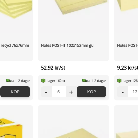
 recycl 76x76mm
Notes POST-IT 102x152mm gul
Notes POST
52,92 kr/st
9,23 kr/s
ca 1-2 dagar
I lager 162 st
ca 1-2 dagar
I lager 128
-
+
-
KÖP
KÖP