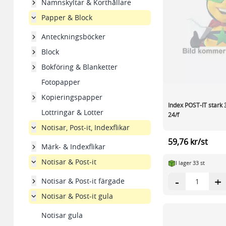
Namnskyltar & Korthållare
Papper & Block
Anteckningsböcker
Block
Bokföring & Blanketter
Fotopapper
Kopieringspapper
Index POST-IT stark 
Lottringar & Lotter
24/f
Notisar, Post-it, Indexflikar
59,76 kr/st
Märk- & Indexflikar
Notisar & Post-it
I lager 33 st
-
+
Notisar & Post-it färgade
Notisar & Post-it gula
Notisar gula