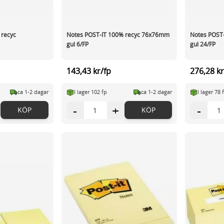
 recyc
Notes POST-IT 100% recyc 76x76mm
Notes POST
gul 6/FP
gul 24/FP
143,43 kr/fp
276,28 kr
ca 1-2 dagar
I lager 102 fp
ca 1-2 dagar
I lager 78 
-
+
-
KÖP
KÖP