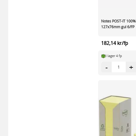
Notes POST-IT 100%
127x76mm gul 6/FP
182,14 kr/fp
I lager 4 fp
-
+