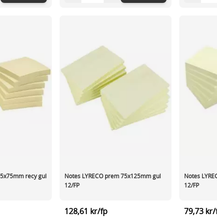
75x75mm recy gul
Notes LYRECO prem 75x125mm gul
Notes LYRE
12/FP
12/FP
128,61 kr/fp
79,73 kr/