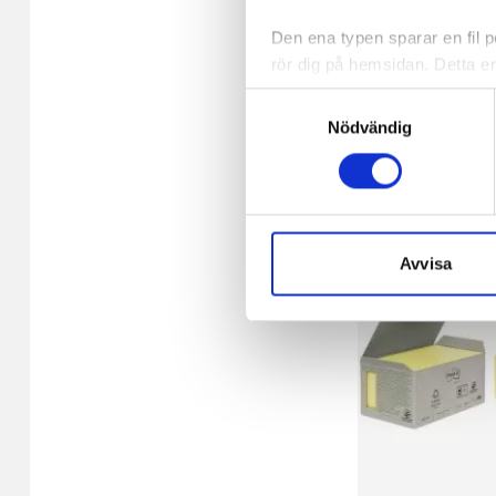
12/FP
Den ena typen sparar en fil
rör dig på hemsidan. Detta en
96,36 kr/fp
de flesta webbläsare har funk
Samtyckesval
någon koppling till personlig 
I lager 159 fp
Nödvändig
-
+
Den andra typen av cookies s
vår webbserver ut en unik ide
aldrig permanent på din dator
Snabben krävs det att du har
Avvisa
Vi använder enhetsidentifierar
sociala medier och analysera 
till de sociala medier och a
med annan information som du 