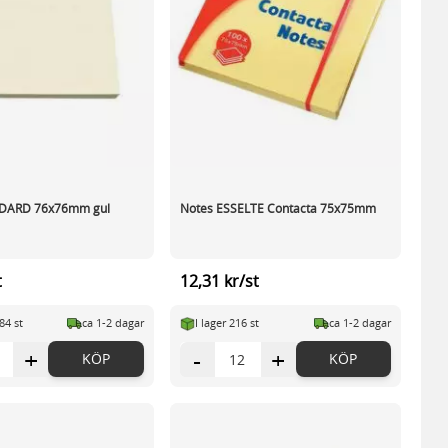
NDARD 76x76mm gul
Notes ESSELTE Contacta 75x75mm
t
12,31 kr/st
84 st
ca 1-2 dagar
I lager 216 st
ca 1-2 dagar
+
-
+
KÖP
KÖP