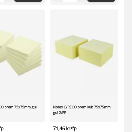
CO prem 75x75mm gul
Notes LYRECO prem kub 75x75mm
gul 2/FP
fp
71,46 kr/fp