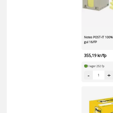
Notes POST-IT 100%
gul 16/FP
355,19 kr/fp
I lager 252 fp
-
+