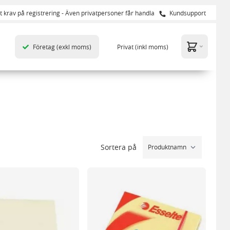
t krav på registrering - Även privatpersoner får handla
Kundsupport
Företag
(exkl moms)
Privat
(inkl moms)
Sortera på