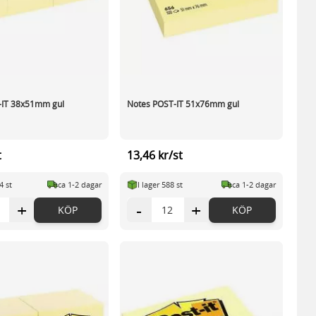
-IT 38x51mm gul
Notes POST-IT 51x76mm gul
t
13,46 kr/st
4 st
ca 1-2 dagar
I lager 588 st
ca 1-2 dagar
+
-
+
KÖP
KÖP