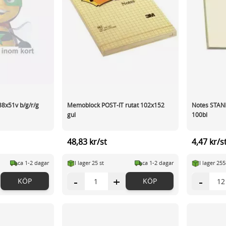
38x51v b/g/r/g
Memoblock POST-IT rutat 102x152
Notes STA
gul
100bl
48,83 kr/st
4,47 kr/s
ca 1-2 dagar
I lager 25 st
ca 1-2 dagar
I lager 255
-
+
-
KÖP
KÖP