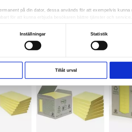
12/FP
12/FP
 permanent på din dator, dessa används för att exempelvis kunn
bart för att kunna erbjuda besökaren bättre tjänster och service. T
42,69 kr/fp
84,72 kr/
tioner för detta. Informationen som sparas på din dator är endas
information, alltså helt anonymt.
ca 1-2 dagar
I lager 355 fp
ca 1-2 dagar
I lager 12
Inställningar
Statistik
-
+
-
KÖP
KÖP
om vanligtvis används är session cookies. Under tiden du är in
ntifieringssträng för att inte blanda ihop dig med andra besökar
 utan försvinner när du stänger din webbläsare. För att du prob
 cookies aktiverat.
Tillåt urval
e för att anpassa innehållet och annonserna till användarna, tillh
vår trafik. Vi vidarebefordrar även sådana identifierare och anna
nnons- och analysföretag som vi samarbetar med. Dessa kan i sin
har tillhandahållit eller som de har samlat in när du har använt 