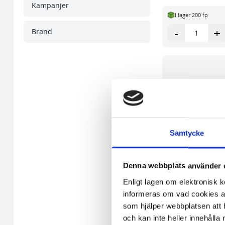
Kampanjer
I lager 200 fp
-
+
Brand
Samtycke
Denna webbplats använder 
Enligt lagen om elektronisk 
informeras om vad cookies anv
som hjälper webbplatsen att h
och kan inte heller innehålla 
Notes LYRECO prem