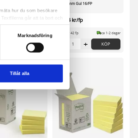
127x76mm Gul 16/FP
a mäta hur du som besökare
extfilerna går att ta bort och
fp
471,14 kr/fp
t ett unikt nummer utan
88 fp
ca 1-2 dagar
I lager 42 fp
ca 1-2 dagar
Marknadsföring
+
-
+
KÖP
KÖP
ne och besöker sidan delar
e. En session cookie lagras
lemfritt ska kunna använda
Tillåt alla
andahålla funktioner för
n information från din enhet
 tur kombinera informationen
deras tjänster.