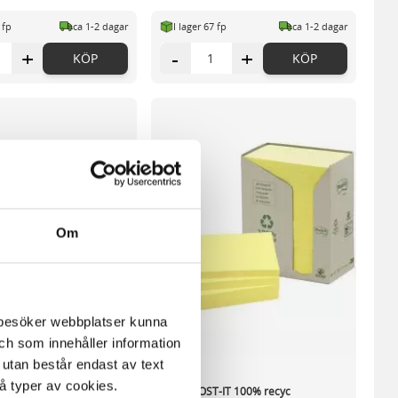
 fp
ca 1-2 dagar
I lager 67 fp
ca 1-2 dagar
+
-
+
KÖP
KÖP
Om
m besöker webbplatser kunna
och som innehåller information
 utan består endast av text
vå typer av cookies.
CO recycled 76x76mm gul
Notes POST-IT 100% recyc