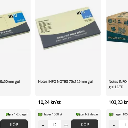
40x50mm gul
Notes INFO NOTES 75x125mm gul
Notes INFO
gul 12/FP
10,24 kr/st
103,23 kr
ca 1-2 dagar
I lager 1308 st
ca 1-2 dagar
I lager 105
-
+
-
KÖP
KÖP