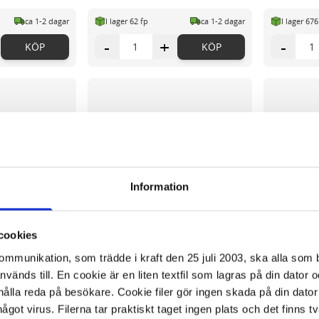
ca 1-2 dagar
I lager 62 fp
ca 1-2 dagar
I lager 676
-
+
-
KÖP
KÖP
Information
cookies
kommunikation, som trädde i kraft den 25 juli 2003, ska alla so
änds till. En cookie är en liten textfil som lagras på din dator 
ålla reda på besökare. Cookie filer gör ingen skada på din dator
något virus. Filerna tar praktiskt taget ingen plats och det finns t
 ZZ 75x75mm gul
Notes LYRECO recycled 38x51mm gul
Notes LYRE