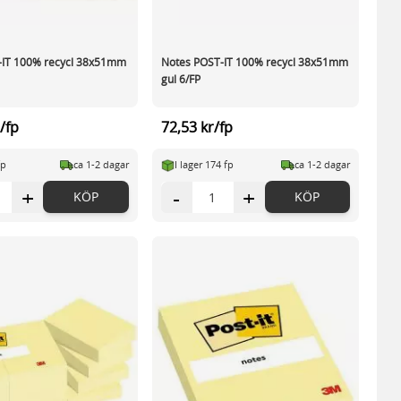
-IT 100% recycl 38x51mm
Notes POST-IT 100% recycl 38x51mm
gul 6/FP
/fp
72,53 kr/fp
fp
ca 1-2 dagar
I lager 174 fp
ca 1-2 dagar
+
-
+
KÖP
KÖP