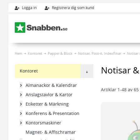
Logga in
Registrera dig som kund
Hoppa till innehållet
Hem
Kontoret
Papper & Block
Notisar, Post-it, Indexflikar
Notisar 
Notisar & 
Kontoret
Almanackor & Kalendrar
Artiklar
1
-
48
av
65
Anslagstavlor & Kartor
Etiketter & Märkning
Konferens & Presentation
Kontorsmaskiner
Magnet- & Affischramar