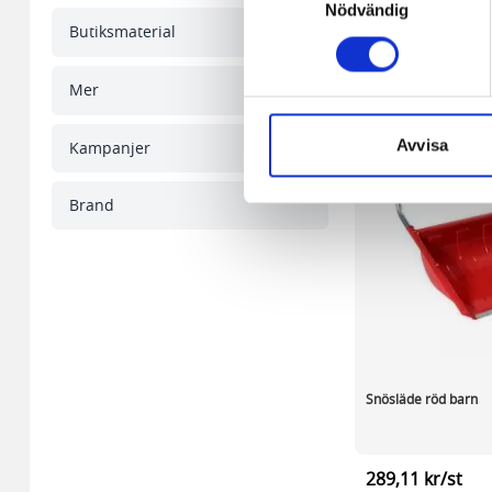
någon koppling till personlig 
Nödvändig
Butiksmaterial
Den andra typen av cookies s
vår webbserver ut en unik ide
Mer
aldrig permanent på din dator
Snabben krävs det att du har
Avvisa
Kampanjer
Vi använder enhetsidentifierar
Brand
sociala medier och analysera 
till de sociala medier och a
med annan information som du 
Snösläde röd barn
289,11 kr/st