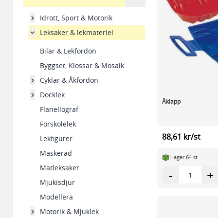
Idrott, Sport & Motorik
Leksaker & lekmateriel
Bilar & Lekfordon
Byggset, Klossar & Mosaik
Cyklar & Åkfordon
Docklek
Åklapp
Flanellograf
Förskolelek
88,61 kr/st
Lekfigurer
Maskerad
I lager 64 st
Matleksaker
-
+
Mjukisdjur
Modellera
Motorik & Mjuklek