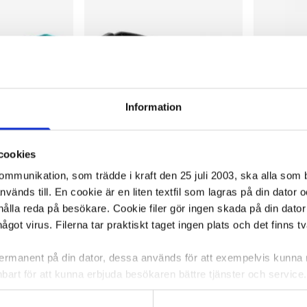
Information
cookies
kommunikation, som trädde i kraft den 25 juli 2003, ska alla so
änds till. En cookie är en liten textfil som lagras på din dator 
e
Pulka svart
Snöskyffel 
ålla reda på besökare. Cookie filer gör ingen skada på din dator
något virus. Filerna tar praktiskt taget ingen plats och det finns t
91,51 kr/st
31,47 kr/
 permanent på din dator, dessa används för att exempelvis kunn
bart för att kunna erbjuda besökaren bättre tjänster och service. T
ca 1-2 dagar
I lager 11 st
ca 1-2 dagar
I lager 427
tioner för detta. Informationen som sparas på din dator är endas
-
+
-
KÖP
KÖP