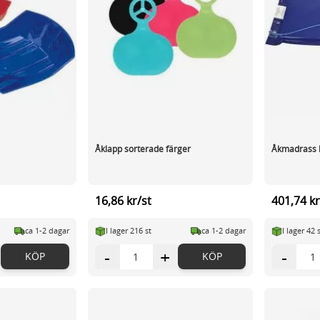
Åklapp sorterade färger
Åkmadrass 
16,86 kr/st
401,74 kr
ca 1-2 dagar
I lager 216 st
ca 1-2 dagar
I lager 42 
-
+
-
KÖP
KÖP