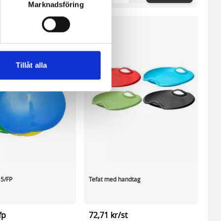
Marknadsföring
ne och besöker sidan delar
e. En session cookie lagras
lemfritt ska kunna använda
Tillåt alla
andahålla funktioner för
n information från din enhet
 tur kombinera informationen
deras tjänster.
 5/FP
Tefat med handtag
fp
72,71 kr/st