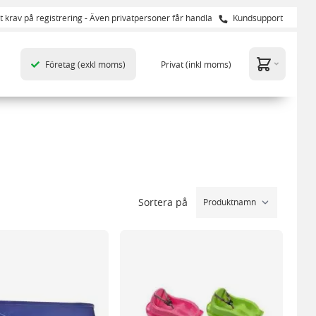
t krav på registrering - Även privatpersoner får handla
Kundsupport
Företag
(exkl moms)
Privat
(inkl moms)
Sortera på