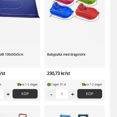
blå 100x50x5cm
Babypulka med dragsnöre
/st
230,73 kr/st
st
ca 1-2 dagar
I lager 31 st
ca 1-2 dagar
+
-
+
KÖP
KÖP