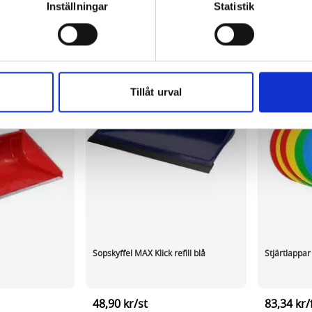
information, alltså helt anonymt.
Inställningar
Statistik
om vanligtvis används är session cookies. Under tiden du är in
ntifieringssträng för att inte blanda ihop dig med andra besökar
 utan försvinner när du stänger din webbläsare. För att du prob
 cookies aktiverat.
Tillåt urval
e för att anpassa innehållet och annonserna till användarna, tillh
vår trafik. Vi vidarebefordrar även sådana identifierare och anna
nnons- och analysföretag som vi samarbetar med. Dessa kan i sin
har tillhandahållit eller som de har samlat in när du har använt 
Sopskyffel MAX Klick refill blå
Stjärtlappar
48,90 kr/st
83,34 kr/