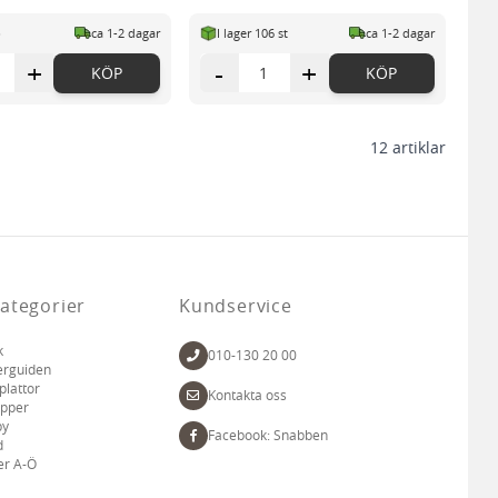
p
ca 1-2 dagar
I lager 106 st
ca 1-2 dagar
+
-
+
KÖP
KÖP
12
artiklar
ategorier
Kundservice
k
010-130 20 00
erguiden
plattor
Kontakta oss
apper
by
Facebook: Snabben
d
er A-Ö