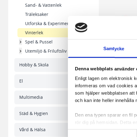
Sand- & Vattenlek
Träleksaker
Utforska & Experimentera
Vinterlek
Spel & Pussel
Samtycke
Utemiljö & Friluftsliv
Hobby & Skola
Denna webbplats använder 
Enligt lagen om elektronisk 
El
informeras om vad cookies anv
Pulka med dragsnör
som hjälper webbplatsen att h
Multimedia
och kan inte heller innehålla 
97,92 kr/st
Städ & Hygien
Den ena typen sparar en fil
rör dig på hemsidan. Detta en
I lager 119 st
Vård & Hälsa
de flesta webbläsare har funk
-
+
Samtyckesval