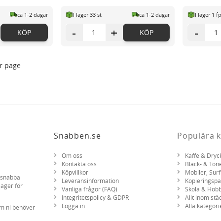
ca 1-2 dagar
I lager 33 st
ca 1-2 dagar
I lager 1 f
-
+
-
KÖP
KÖP
r page
Snabben.se
Populära k
Om oss
Kaffe & Dryc
Kontakta oss
Bläck- & Ton
Köpvillkor
Mobiler, Surf
d snabba
Leveransinformation
Kopieringsp
lager för
Vanliga frågor (FAQ)
Skola & Hob
Integritetspolicy & GDPR
Allt inom stä
Logga in
Alla kategori
om ni behöver