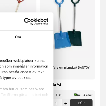
Om
m besöker webbplatser kunna
och som innehåller information
70cm för barn
Snöskyffel aluminiumskaft DANTOY
 utan består endast av text
barn
vå typer av cookies.
st
70,01 kr/st
a mäta hur du som besökare
extfilerna går att ta bort och
 st
ca 1-2 dagar
I lager 111 st
ca 1-2 dagar
t ett unikt nummer utan
+
-
+
KÖP
KÖP