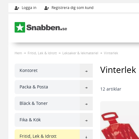
Logga in
Registrera dig som kund
Hoppa till innehållet
Hem
Fritid, Lek & Idrott
Leksaker & lekmateriel
Vinterlek
Vinterlek
Kontoret
Packa & Posta
12
artiklar
Bläck & Toner
Fika & Kök
Fritid, Lek & Idrott