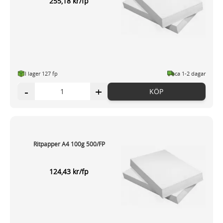
255,18 kr/fp
I lager 127 fp
ca 1-2 dagar
-
+
KÖP
Ritpapper A4 100g 500/FP
124,43 kr/fp