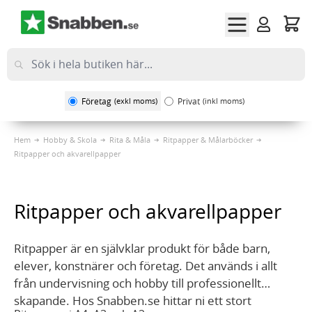
Hoppa till innehållet
Företag
(exkl moms)
Privat
(inkl moms)
Hem
Hobby & Skola
Rita & Måla
Ritpapper & Målarböcker
Ritpapper och akvarellpapper
Ritpapper och akvarellpapper
Ritpapper är en självklar produkt för både barn,
elever, konstnärer och företag. Det används i allt
från undervisning och hobby till professionellt
skapande. Hos Snabben.se hittar ni ett stort