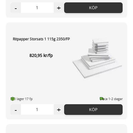
-
+
KÖP
Ritpapper Storsats 1 115g 2350/FP
820,95 kr/fp
I lager 17 fp
ca 1-2 dagar
-
+
KÖP