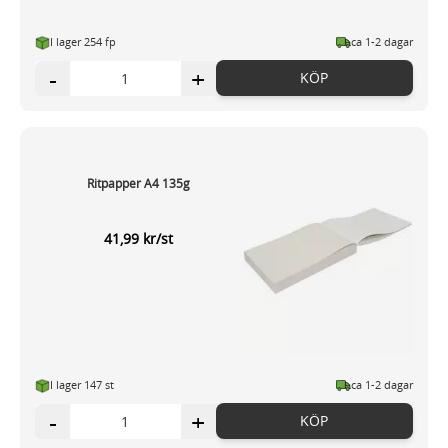
I lager 254 fp
ca 1-2 dagar
-
+
KÖP
Ritpapper A4 135g
41,99 kr/st
I lager 147 st
ca 1-2 dagar
-
+
KÖP