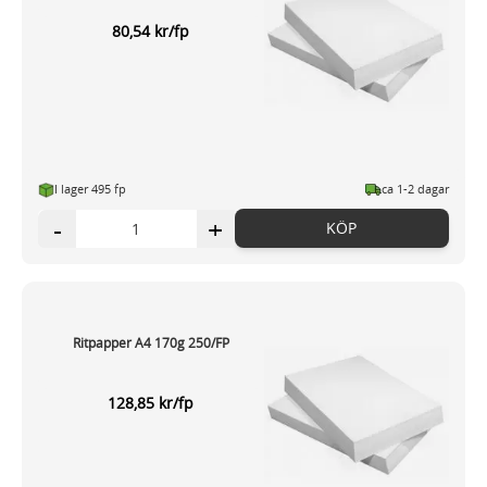
80,54 kr/fp
I lager 495 fp
ca 1-2 dagar
-
+
KÖP
Ritpapper A4 170g 250/FP
128,85 kr/fp