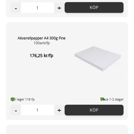
-
+
KÖP
Akvarellpapper A4 300g Fine
100ark/fp
176,25 kr/fp
I lager 116 fp
ca 1-2 dagar
-
+
KÖP