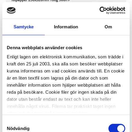
188,99 kr/fp
Samtycke
Information
Om
Denna webbplats använder cookies
Enligt lagen om elektronisk kommunikation, som trädde i
I lager 21 fp
ca 1-2 dagar
kraft den 25 juli 2003, ska alla som besöker webbplatser
-
+
KÖP
kunna informeras om vad cookies används till. En cookie
är en liten textfil som lagras på din dator och som
innehåller information som hjälper webbplatsen att hålla
reda på besökare. Cookie filer gör ingen skada på din
dator utan består endast av text och kan inte heller
Ritpapper 250x320mm 135g 500/FP
innehålla något virus. Filerna tar praktiskt taget ingen
plats och det finns två typer av cookies.
252,49 kr/fp
Samtyckesval
Den ena typen sparar en fil permanent på din dator,
Nödvändig