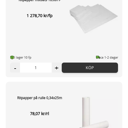
1 278,70 kr/fp
I lager 10 fp
ca 1-2 dagar
-
+
KÖP
Ritpapper på rulle 0,34x25m
78,07 kr/rl