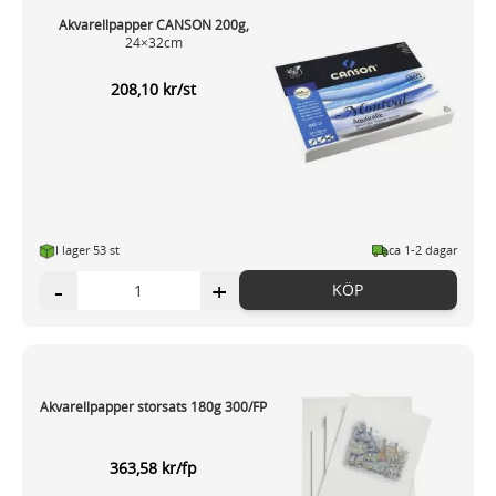
Akvarellpapper CANSON 200g,
24×32cm
208,10 kr/st
I lager 53 st
ca 1-2 dagar
-
+
KÖP
Akvarellpapper storsats 180g 300/FP
363,58 kr/fp