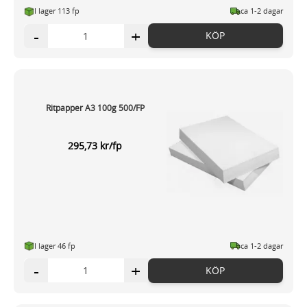
I lager 113 fp
ca 1-2 dagar
-
+
KÖP
Ritpapper A3 100g 500/FP
295,73 kr/fp
I lager 46 fp
ca 1-2 dagar
-
+
KÖP