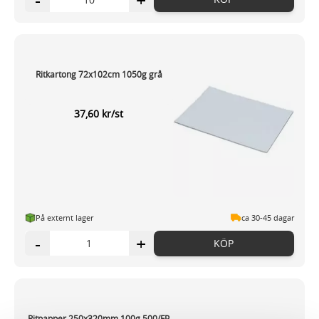
-
+
Ritkartong 72x102cm 1050g grå
37,60 kr/st
På externt lager
ca 30-45 dagar
-
+
KÖP
Ritpapper 250x320mm 100g 500/FP