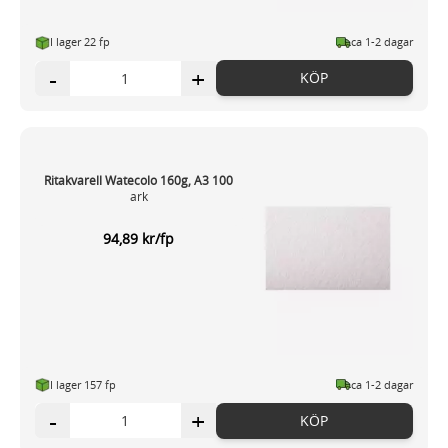
I lager 22 fp
ca 1-2 dagar
-
+
KÖP
Ritakvarell Watecolo 160g, A3 100
ark
94,89 kr/fp
I lager 157 fp
ca 1-2 dagar
-
+
KÖP