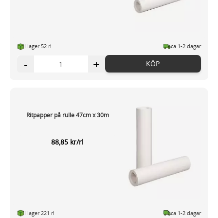
I lager 52 rl
ca 1-2 dagar
-
+
KÖP
Ritpapper på rulle 47cm x 30m
88,85 kr/rl
I lager 221 rl
ca 1-2 dagar