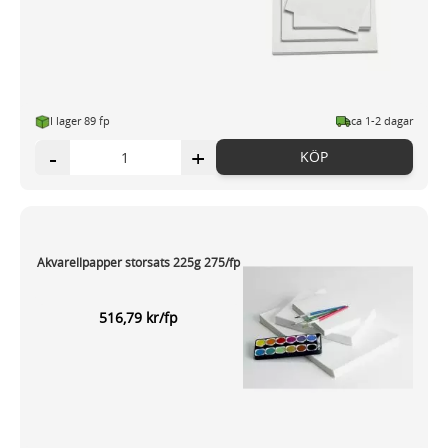
I lager 89 fp
ca 1-2 dagar
-
+
KÖP
Akvarellpapper storsats 225g 275/fp
516,79 kr/fp