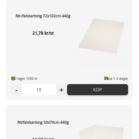
Rit-/falskartong 72x102cm 440g
21,78 kr/st
I lager 1550 st
ca 1-2 dagar
-
+
KÖP
Rit/falskartong 50x70cm 440g