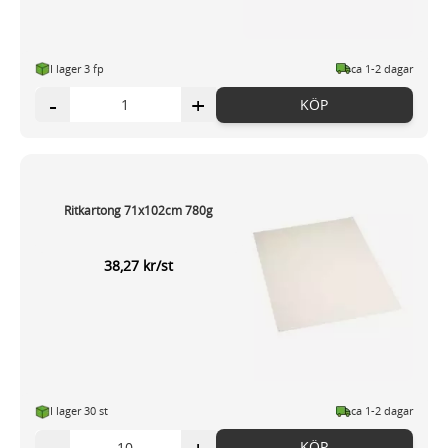
I lager 3 fp
ca 1-2 dagar
-
+
KÖP
Ritkartong 71x102cm 780g
38,27 kr/st
I lager 30 st
ca 1-2 dagar
KÖP