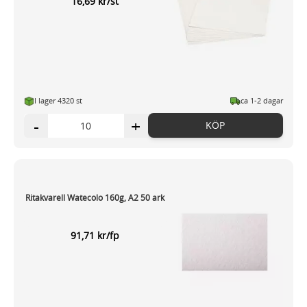
16,69 kr/st
I lager 4320 st
ca 1-2 dagar
-
+
KÖP
Ritakvarell Watecolo 160g, A2 50 ark
91,71 kr/fp