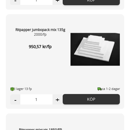
-
+
Ritpapper jumbopack mix 135g
2000/fp
950,57 kr/fp
I lager 13 fp
ca 1-2 dagar
-
+
KÖP
Ritpapper mixsats 1850/FP