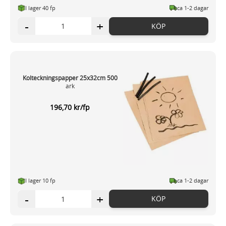
I lager 40 fp
ca 1-2 dagar
-
+
KÖP
Kolteckningspapper 25x32cm 500
ark
196,70 kr/fp
I lager 10 fp
ca 1-2 dagar
-
+
KÖP