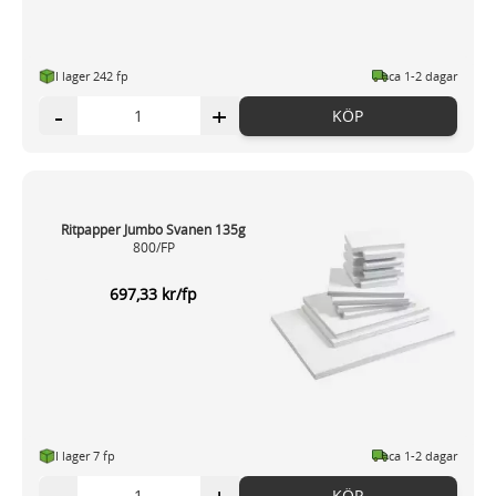
I lager 242 fp
ca 1-2 dagar
-
+
KÖP
Ritpapper Jumbo Svanen 135g
800/FP
697,33 kr/fp
I lager 7 fp
ca 1-2 dagar
KÖP