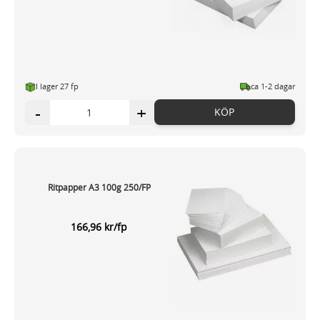
I lager 27 fp
ca 1-2 dagar
-
+
KÖP
Ritpapper A3 100g 250/FP
166,96 kr/fp