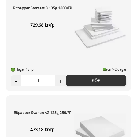
Ritpapper Storsats 3 135g 1800/FP
729,68 kr/fp
I lager 15 fp
ca 1-2 dagar
-
+
KÖP
Ritpapper Svanen A2 135g 250/FP
473,18 kr/fp