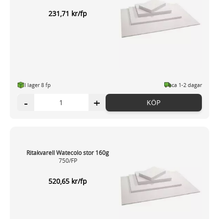
231,71 kr/fp
I lager 8 fp
ca 1-2 dagar
-
+
KÖP
Ritakvarell Watecolo stor 160g
750/FP
520,65 kr/fp