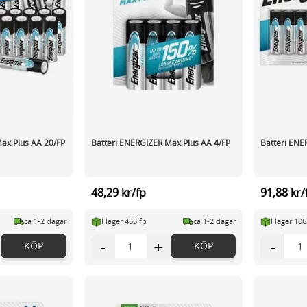
ax Plus AA 20/FP
Batteri ENERGIZER Max Plus AA 4/FP
Batteri ENE
48,29 kr/fp
91,88 kr/
ca 1-2 dagar
I lager 453 fp
ca 1-2 dagar
I lager 106
-
+
-
KÖP
KÖP