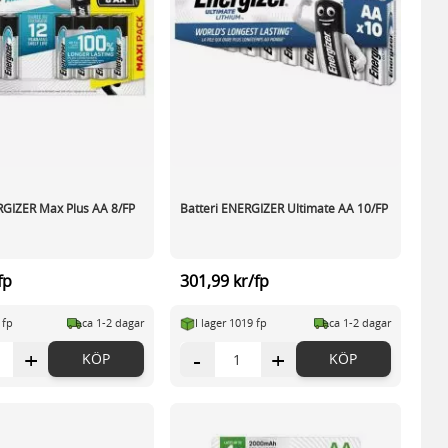
RGIZER Max Plus AA 8/FP
Batteri ENERGIZER Ultimate AA 10/FP
fp
301,99 kr/fp
 fp
ca 1-2 dagar
I lager 1019 fp
ca 1-2 dagar
+
-
+
KÖP
KÖP