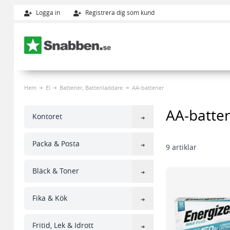
Logga in
Registrera dig som kund
Hoppa till innehållet
Hem
El
Batterier, Batteriladdare
AA-batterier
AA-batter
Kontoret
Packa & Posta
9
artiklar
Bläck & Toner
Fika & Kök
Fritid, Lek & Idrott