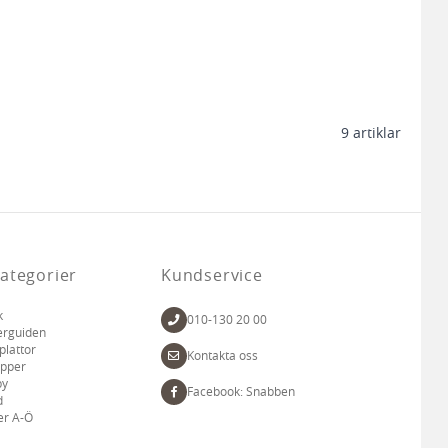
9
artiklar
ategorier
Kundservice
k
010-130 20 00
erguiden
plattor
Kontakta oss
apper
by
Facebook: Snabben
d
er A-Ö