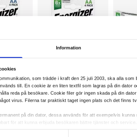
Information
cookies
kommunikation, som trädde i kraft den 25 juli 2003, ska alla so
änds till. En cookie är en liten textfil som lagras på din dator 
ltimate AA 4/FP
Batteri Laddbar ENERGIZER AA
Batteri Lad
ålla reda på besökare. Cookie filer gör ingen skada på din dator
Extreme 4/FP
10/FP
något virus. Filerna tar praktiskt taget ingen plats och det finns t
147,83 kr/fp
281,49 kr
 permanent på din dator, dessa används för att exempelvis kunn
bart för att kunna erbjuda besökaren bättre tjänster och service. T
ca 1-2 dagar
I lager 77 fp
ca 1-2 dagar
I lager 166
tioner för detta. Informationen som sparas på din dator är endas
-
+
-
KÖP
KÖP