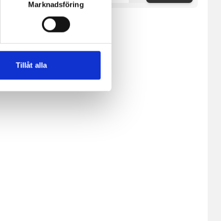
Marknadsföring
ne och besöker sidan delar
e. En session cookie lagras
lemfritt ska kunna använda
Tillåt alla
andahålla funktioner för
n information från din enhet
 tur kombinera informationen
deras tjänster.