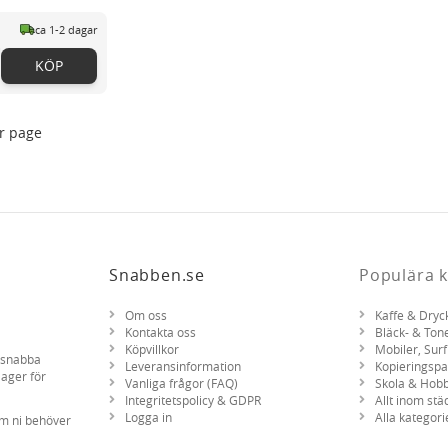
ca 1-2 dagar
KÖP
r page
Snabben.se
Populära k
Om oss
Kaffe & Dryc
Kontakta oss
Bläck- & Ton
Köpvillkor
Mobiler, Surf
d snabba
Leveransinformation
Kopieringsp
lager för
Vanliga frågor (FAQ)
Skola & Hob
Integritetspolicy & GDPR
Allt inom stä
Logga in
Alla kategori
om ni behöver