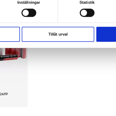
information, alltså helt anonymt.
Inställningar
Statistik
om vanligtvis används är session cookies. Under tiden du är in
ntifieringssträng för att inte blanda ihop dig med andra besökar
 utan försvinner när du stänger din webbläsare. För att du prob
 cookies aktiverat.
Tillåt urval
e för att anpassa innehållet och annonserna till användarna, tillh
vår trafik. Vi vidarebefordrar även sådana identifierare och anna
nnons- och analysföretag som vi samarbetar med. Dessa kan i sin
har tillhandahållit eller som de har samlat in när du har använt 
 24/FP