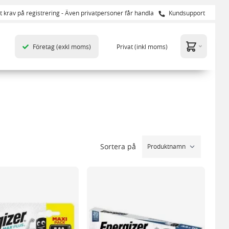
t krav på registrering - Även privatpersoner får handla
Kundsupport
Företag
(exkl moms)
Privat
(inkl moms)
Sortera på