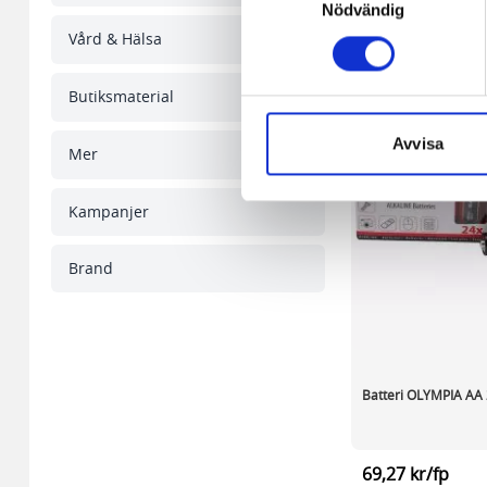
någon koppling till personlig 
Nödvändig
Vård & Hälsa
Den andra typen av cookies s
vår webbserver ut en unik ide
Butiksmaterial
aldrig permanent på din dator
Snabben krävs det att du har
Avvisa
Mer
Vi använder enhetsidentifierar
sociala medier och analysera 
Kampanjer
till de sociala medier och a
med annan information som du 
Brand
Batteri OLYMPIA AA
69,27 kr/fp