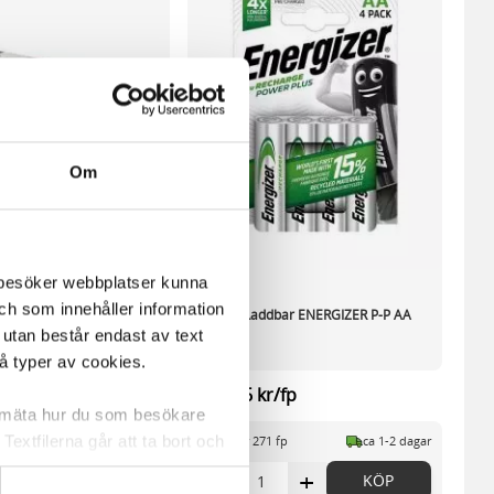
Om
m besöker webbplatser kunna
och som innehåller information
dbar ENERGIZER P-P AA
Batteri Laddbar ENERGIZER P-P AA
 utan består endast av text
4/FP
vå typer av cookies.
/fp
121,96 kr/fp
a mäta hur du som besökare
extfilerna går att ta bort och
 fp
ca 1-2 dagar
I lager 271 fp
ca 1-2 dagar
t ett unikt nummer utan
+
-
+
KÖP
KÖP