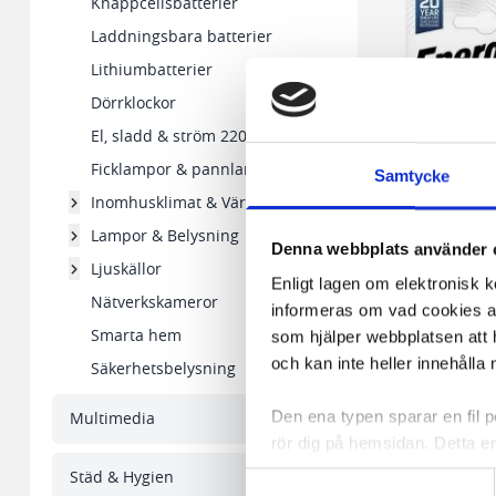
Knappcellsbatterier
Laddningsbara batterier
Lithiumbatterier
Dörrklockor
El, sladd & ström 220V
Ficklampor & pannlampor
Samtycke
Inomhusklimat & Värme
Lampor & Belysning
Denna webbplats använder 
Ljuskällor
Enligt lagen om elektronisk 
Nätverkskameror
informeras om vad cookies anv
Batteri ENERGIZER U
Smarta hem
som hjälper webbplatsen att h
och kan inte heller innehålla 
Säkerhetsbelysning
152,85 kr/fp
Den ena typen sparar en fil
Multimedia
rör dig på hemsidan. Detta en
I lager 313 fp
de flesta webbläsare har funk
-
+
Städ & Hygien
Samtyckesval