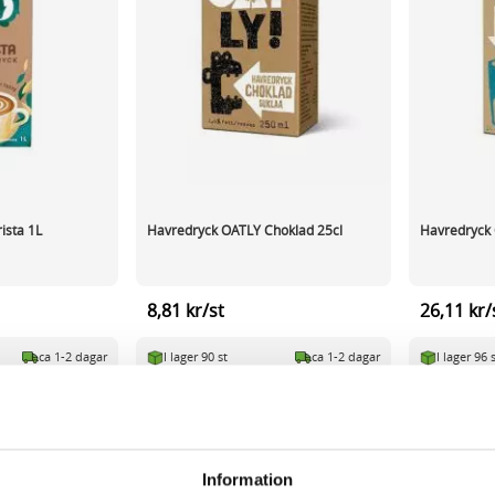
ista 1L
Havredryck OATLY Choklad 25cl
Havredryck 
8,81 kr/st
26,11 kr/
ca 1-2 dagar
I lager 90 st
ca 1-2 dagar
I lager 96 
-
+
-
KÖP
KÖP
Information