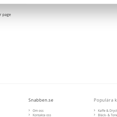
vår trafik. Vi vidarebefordrar även sådana identifierare och anna
nnons- och analysföretag som vi samarbetar med. Dessa kan i sin
r page
har tillhandahållit eller som de har samlat in när du har använt 
Snabben.se
Populära k
Om oss
Kaffe & Dryc
Kontakta oss
Bläck- & Ton