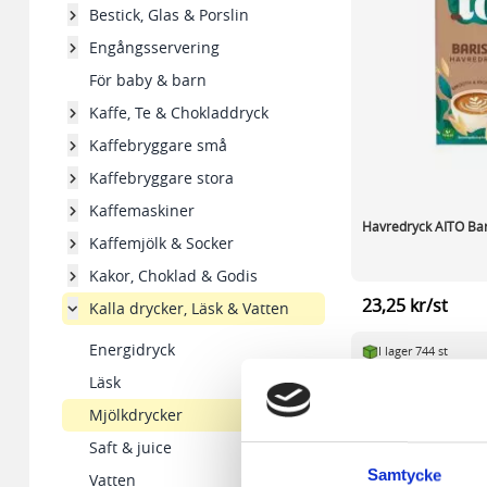
Bestick, Glas & Porslin
Engångsservering
För baby & barn
Kaffe, Te & Chokladdryck
Kaffebryggare små
Kaffebryggare stora
Kaffemaskiner
Havredryck AITO Bar
Kaffemjölk & Socker
Kakor, Choklad & Godis
23,25 kr/st
Kalla drycker, Läsk & Vatten
Energidryck
I lager 744 st
Läsk
-
+
Mjölkdrycker
Saft & juice
Samtycke
Vatten