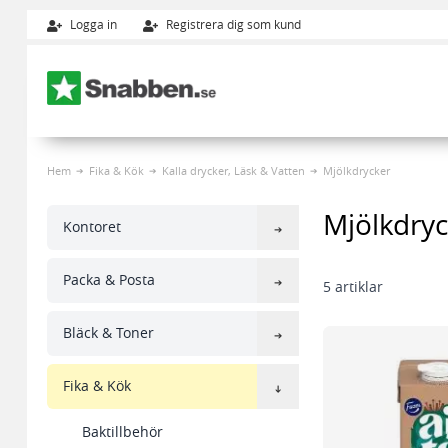
Logga in
Registrera dig som kund
Hoppa till innehållet
Hem
Fika & Kök
Kalla drycker, Läsk & Vatten
Mjölkdrycker
Mjölkdryc
Kontoret
Packa & Posta
5
artiklar
Bläck & Toner
Fika & Kök
Baktillbehör