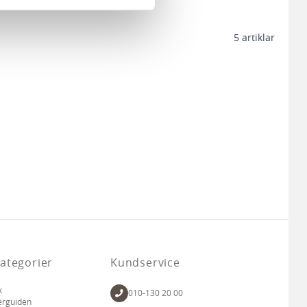
n information från din enhet
 tur kombinera informationen
5
artiklar
deras tjänster.
ategorier
Kundservice
k
010-130 20 00
erguiden