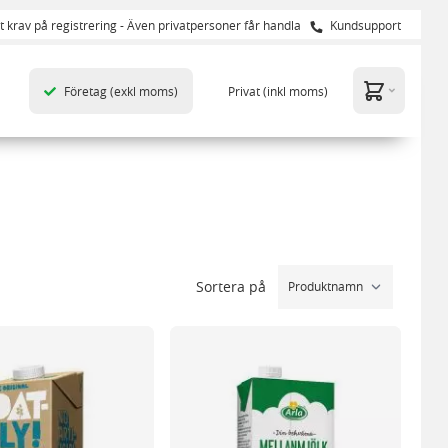
t krav på registrering - Även privatpersoner får handla
Kundsupport
Företag
(exkl moms)
Privat
(inkl moms)
Sortera på