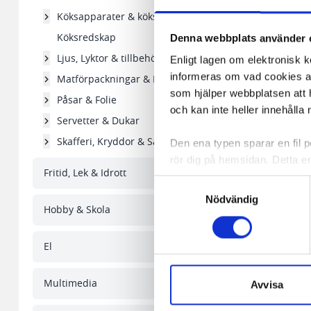
Köksapparater & köksgeråd
Köksredskap
Denna webbplats använder 
Ljus, Lyktor & tillbehör
Enligt lagen om elektronisk 
informeras om vad cookies anv
Matförpackningar & Formar
som hjälper webbplatsen att h
Påsar & Folie
och kan inte heller innehålla 
Servetter & Dukar
Skafferi, Kryddor & Såser
Den ena typen sparar en fil
rör dig på hemsidan. Detta en
Fritid, Lek & Idrott
de flesta webbläsare har funk
Samtyckesval
någon koppling till personlig 
Mjölk ARLA lång håll
Nödvändig
Hobby & Skola
Den andra typen av cookies s
vår webbserver ut en unik ide
El
28,51 kr/st
aldrig permanent på din dator
Snabben krävs det att du har
I lager 3010 st
Multimedia
Avvisa
-
+
Vi använder enhetsidentifierar