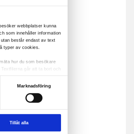
m besöker webbplatser kunna
och som innehåller information
 utan består endast av text
vå typer av cookies.
a mäta hur du som besökare
extfilerna går att ta bort och
t ett unikt nummer utan
Marknadsföring
ne och besöker sidan delar
e. En session cookie lagras
lemfritt ska kunna använda
Tillåt alla
andahålla funktioner för