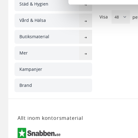
Städ & Hygien
sociala medier och analysera 
till de sociala medier och a
Visa
pe
Vård & Hälsa
med annan information som du 
Butiksmaterial
Mer
Kampanjer
Brand
Allt inom kontorsmaterial