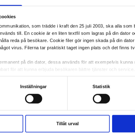
cookies
kommunikation, som trädde i kraft den 25 juli 2003, ska alla so
änds till. En cookie är en liten textfil som lagras på din dator 
ålla reda på besökare. Cookie filer gör ingen skada på din dator
något virus. Filerna tar praktiskt taget ingen plats och det finns t
 permanent på din dator, dessa används för att exempelvis kunn
bart för att kunna erbjuda besökaren bättre tjänster och service. T
tioner för detta. Informationen som sparas på din dator är endas
information, alltså helt anonymt.
barhet laktosf 1L
Inställningar
Statistik
om vanligtvis används är session cookies. Under tiden du är in
ntifieringssträng för att inte blanda ihop dig med andra besökar
 utan försvinner när du stänger din webbläsare. För att du prob
 cookies aktiverat.
ca 1-2 dagar
Tillåt urval
KÖP
e för att anpassa innehållet och annonserna till användarna, tillh