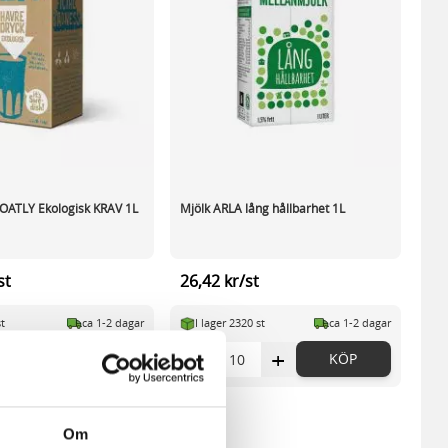
OATLY Ekologisk KRAV 1L
Mjölk ARLA lång hållbarhet 1L
st
26,42 kr/st
st
ca 1-2 dagar
I lager 2320 st
ca 1-2 dagar
+
-
+
KÖP
KÖP
Om