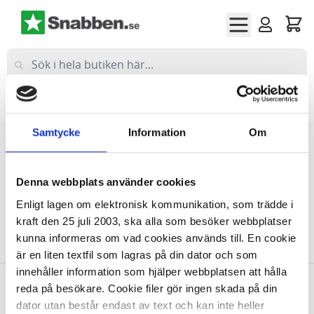
Hoppa till innehållet
Företag
(exkl moms)
Privat
(inkl moms)
Samtycke
Information
Om
Hem
Vård & Hälsa
Diagnostik & Behandling
Hud, Muskler & Skelett
Denna webbplats använder cookies
Hud, Muskler & Skelett
Enligt lagen om elektronisk kommunikation, som trädde i
kraft den 25 juli 2003, ska alla som besöker webbplatser
kunna informeras om vad cookies används till. En cookie
Vi kan inte hitta produkter som matchade urvalet.
är en liten textfil som lagras på din dator och som
innehåller information som hjälper webbplatsen att hålla
reda på besökare. Cookie filer gör ingen skada på din
Allt inom kontorsmaterial
dator utan består endast av text och kan inte heller