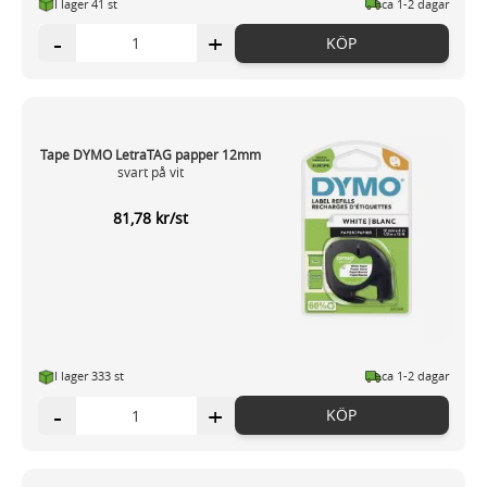
I lager 41 st
ca 1-2 dagar
-
+
KÖP
Tape DYMO LetraTAG papper 12mm
svart på vit
81,78 kr/st
I lager 333 st
ca 1-2 dagar
-
+
KÖP