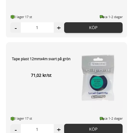
I lager 17 st
ca 1-2 dagar
-
+
KÖP
Tape plast 12mmx4m svart på grön
71,02 kr/st
I lager 17 st
ca 1-2 dagar
-
+
KÖP