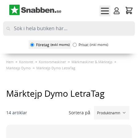
Hoppa till innehållet
Företag
(exkl moms)
Privat
(inkl moms)
Hem
Kontoret
Kontorsmaskiner
Märkmaskiner & Märktejp
Märktejp Dymo
Märktejp Dymo LetraTag
Märktejp Dymo LetraTag
Sortera på
14
artiklar