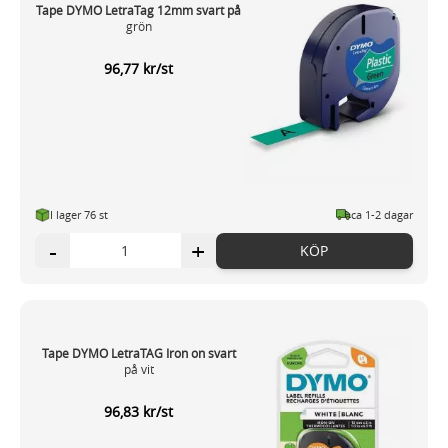
Tape DYMO LetraTag 12mm svart på
grön
96,77 kr/st
I lager 76 st
ca 1-2 dagar
-
+
KÖP
Tape DYMO LetraTAG Iron on svart
på vit
96,83 kr/st