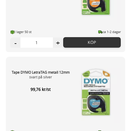
I lager 50 st
ca 1-2 dagar
-
+
KÖP
Tape DYMO LetraTAG metall 12mm
svart på silver
99,76 kr/st