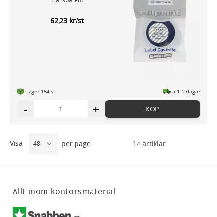
62,23 kr/st
I lager 154 st
ca 1-2 dagar
-
+
KÖP
Visa
14
artiklar
per page
Allt inom kontorsmaterial