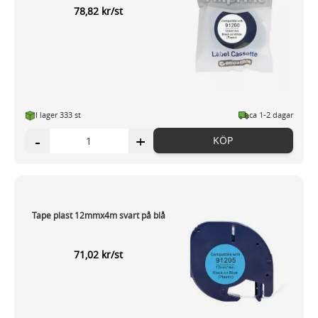
78,82 kr/st
samlat in när du har använt deras tjänster.
I lager 333 st
ca 1-2 dagar
-
+
KÖP
Tape plast 12mmx4m svart på blå
71,02 kr/st