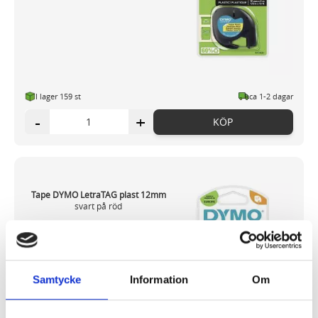
I lager 159 st
ca 1-2 dagar
-
+
KÖP
Tape DYMO LetraTAG plast 12mm
svart på röd
94,46 kr/st
Samtycke
Information
Om