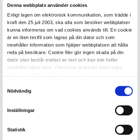
Denna webbplats använder cookies
I lager 68 st
ca 1-2 dagar
Enligt lagen om elektronisk kommunikation, som trädde i
-
+
KÖP
kraft den 25 juli 2003, ska alla som besöker webbplatser
kunna informeras om vad cookies används till. En cookie
är en liten textfil som lagras på din dator och som
innehåller information som hjälper webbplatsen att hålla
reda på besökare. Cookie filer gör ingen skada på din
Tape DYMO LetraTAG plast 12mm
svart på transparent
dator utan består endast av text och kan inte heller
innehålla något virus. Filerna tar praktiskt taget ingen
97,30 kr/st
plats och det finns två typer av cookies.
Samtyckesval
Den ena typen sparar en fil permanent på din dator,
Nödvändig
dessa används för att exempelvis kunna mäta hur du
som besökare rör dig på hemsidan. Detta enbart för att
Inställningar
kunna erbjuda besökaren bättre tjänster och service.
I lager 226 st
ca 1-2 dagar
Textfilerna går att ta bort och de flesta webbläsare har
-
+
KÖP
funktioner för detta. Informationen som sparas på din
Statistik
dator är endast ett unikt nummer utan någon koppling till