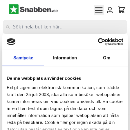
Hoppa till innehållet
Företag
(exkl moms)
Privat
(inkl moms)
Samtycke
Information
Om
Hem
Vård & Hälsa
Analys & Lab
Analysredskap
Analysredskap Accutrend
Denna webbplats använder cookies
Analysredskap Accutrend
Enligt lagen om elektronisk kommunikation, som trädde i
kraft den 25 juli 2003, ska alla som besöker webbplatser
kunna informeras om vad cookies används till. En cookie
Vi kan inte hitta produkter som matchade urvalet.
är en liten textfil som lagras på din dator och som
innehåller information som hjälper webbplatsen att hålla
reda på besökare. Cookie filer gör ingen skada på din
dator utan består endast av text och kan inte heller