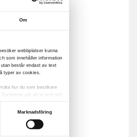
Om
m besöker webbplatser kunna
och som innehåller information
 utan består endast av text
vå typer av cookies.
a mäta hur du som besökare
extfilerna går att ta bort och
t ett unikt nummer utan
Marknadsföring
ne och besöker sidan delar
e. En session cookie lagras