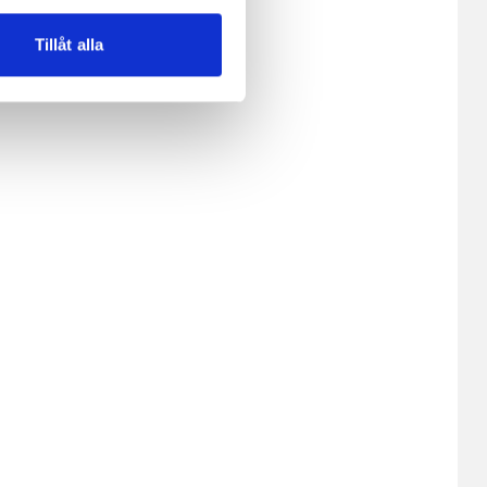
lemfritt ska kunna använda
Tillåt alla
andahålla funktioner för
n information från din enhet
 tur kombinera informationen
deras tjänster.