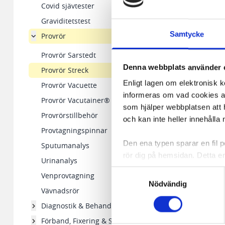
Covid sjävtester
Graviditetstest
Samtycke
Provrör
Provrör Sarstedt
Denna webbplats använder 
Provrör Streck
Enligt lagen om elektronisk 
Provrör Vacuette
informeras om vad cookies anv
Provrör Vacutainer®
som hjälper webbplatsen att h
Provrörstillbehör
och kan inte heller innehålla 
Provtagningspinnar
Den ena typen sparar en fil
Sputumanalys
rör dig på hemsidan. Detta en
Urinanalys
de flesta webbläsare har funk
Samtyckesval
Venprovtagning
någon koppling till personlig 
Nödvändig
Vävnadsrör
Den andra typen av cookies s
Diagnostik & Behandling
vår webbserver ut en unik ide
Förband, Fixering & Stöd