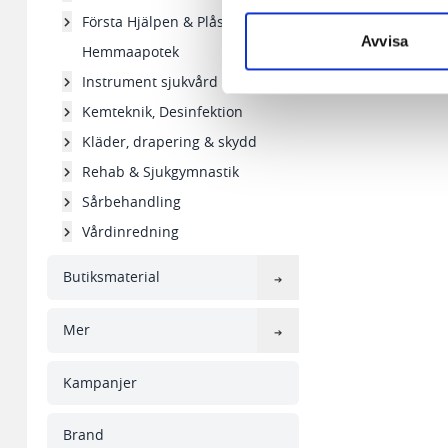
aldrig permanent på din dator
Första Hjälpen & Plåster
Snabben krävs det att du har
Avvisa
Hemmaapotek
Vi använder enhetsidentifierar
Instrument sjukvård
sociala medier och analysera 
Kemteknik, Desinfektion
till de sociala medier och a
Kläder, drapering & skydd
med annan information som du 
Rehab & Sjukgymnastik
Sårbehandling
Vårdinredning
Butiksmaterial
Mer
Kampanjer
Brand