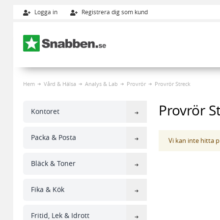
Logga in
Registrera dig som kund
Hoppa till innehållet
Hem
Vård & Hälsa
Analys & Lab
Provrör
Provrör Streck
Provrör S
Kontoret
Packa & Posta
Vi kan inte hitta
Bläck & Toner
Fika & Kök
Fritid, Lek & Idrott