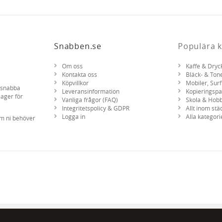
Snabben.se
Populära k
Om oss
Kaffe & Dryc
Kontakta oss
Bläck- & Ton
Köpvillkor
Mobiler, Surf
d snabba
Leveransinformation
Kopieringsp
lager för
Vanliga frågor (FAQ)
Skola & Hob
Integritetspolicy & GDPR
Allt inom stä
Logga in
Alla kategori
om ni behöver