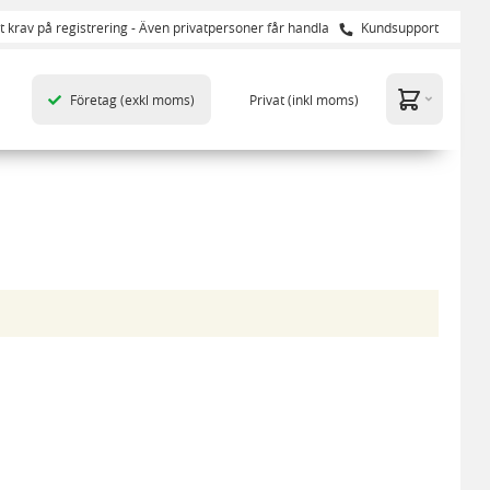
t krav på registrering - Även privatpersoner får handla
Kundsupport
Företag
(exkl moms)
Privat
(inkl moms)