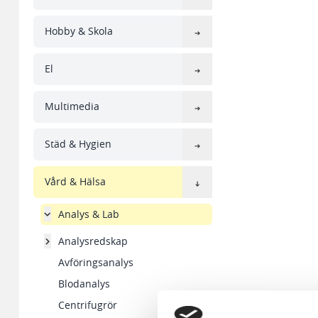
Hobby & Skola
El
Multimedia
Städ & Hygien
Vård & Hälsa
Analys & Lab
Analysredskap
Avföringsanalys
Blodanalys
Centrifugrör