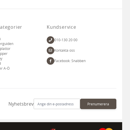
ategorier
Kundservice
k
010-130 20 00
erguiden
plattor
Kontakta oss
apper
by
Facebook: Snabben
d
er A-Ö
E-postadress
Nyhetsbrev
Prenumerera