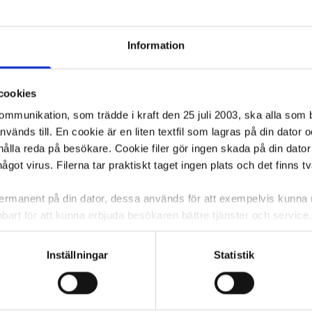
Information
cookies
kommunikation, som trädde i kraft den 25 juli 2003, ska alla so
änds till. En cookie är en liten textfil som lagras på din dator 
ålla reda på besökare. Cookie filer gör ingen skada på din dator
något virus. Filerna tar praktiskt taget ingen plats och det finns t
 permanent på din dator, dessa används för att exempelvis kunn
bart för att kunna erbjuda besökaren bättre tjänster och service. T
tioner för detta. Informationen som sparas på din dator är endas
information, alltså helt anonymt.
Inställningar
Statistik
om vanligtvis används är session cookies. Under tiden du är in
ntifieringssträng för att inte blanda ihop dig med andra besökar