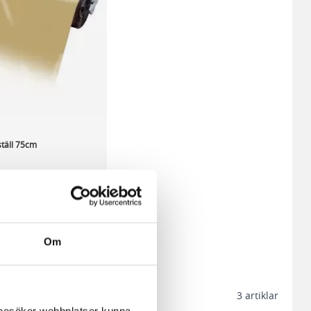
ställ 75cm
kr/st
 lager
ca 22 dagar
Om
+
KÖP
3
artiklar