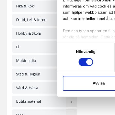
Enligt lagen om elektronisk 
Fika & Kök
informeras om vad cookies anv
som hjälper webbplatsen att h
och kan inte heller innehålla 
Fritid, Lek & Idrott
Den ena typen sparar en fil
Hobby & Skola
rör dig på hemsidan. Detta en
de flesta webbläsare har funk
Samtyckesval
El
någon koppling till personlig 
Nödvändig
Multimedia
Den andra typen av cookies s
vår webbserver ut en unik ide
Städ & Hygien
aldrig permanent på din dator
Snabben krävs det att du har
Avvisa
Vård & Hälsa
Vi använder enhetsidentifierar
sociala medier och analysera 
Butiksmaterial
till de sociala medier och a
med annan information som du 
Mer