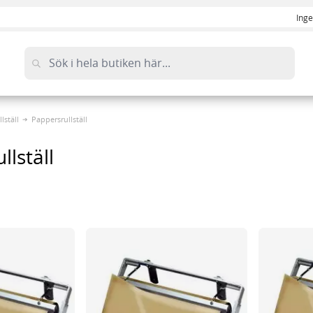
Inge
lställ
Pappersrullställ
llställ