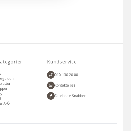
ategorier
Kundservice
k
010-130 20 00
erguiden
plattor
Kontakta oss
apper
by
Facebook: Snabben
d
er A-Ö