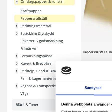
Omslagspapper & rullställ
Kraftpapper
Pappersrullställ
Packningsmaterial
Sträckfilm & ytskydd
Etiketter & godsmärkning
Frimärken
Pappersrullställ 10
Förpackningspåsar
Kuvert & Brevpåsar
1 313,14 kr/st
Packtejp, Band & Bindgarn
Pall- & Lagerhantering
På externt lager
Vagnar & Transportkärror
Samtycke
-
+
Vågar
Denna webbplats använder 
Bläck & Toner
Visa
pe