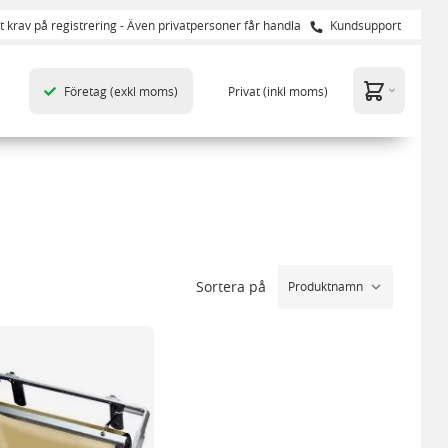
t krav på registrering - Även privatpersoner får handla
Kundsupport
Företag
(exkl moms)
Privat
(inkl moms)
Sortera på