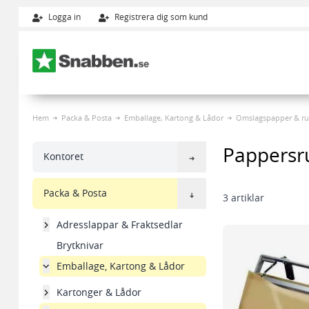
Logga in
Registrera dig som kund
Hoppa till innehållet
Hem
Packa & Posta
Emballage, Kartong & Lådor
Omslagspapper & rul
Pappersru
Kontoret
Packa & Posta
3
artiklar
Adresslappar & Fraktsedlar
Brytknivar
Emballage, Kartong & Lådor
Kartonger & Lådor