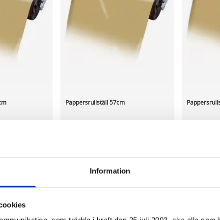
0cm
Pappersrullställ 57cm
Pappersrull
733,76 kr/st
1 071,64 
ca 14 dagar
I lager 7 st
ca 1-2 dagar
På externt
Information
-
+
-
KÖP
KÖP
cookies
r page