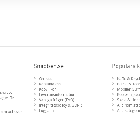
Snabben.se
Populära k
Om oss
Kaffe & Dryc
Kontakta oss
Bläck- & Ton
Köpvillkor
Mobiler, Surf
d snabba
Leveransinformation
Kopieringsp
lager för
Vanliga frågor (FAQ)
Skola & Hob
Integritetspolicy & GDPR
Allt inom stä
Logga in
Alla kategori
om ni behöver