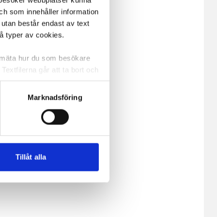
m besöker webbplatser kunna
och som innehåller information
 utan består endast av text
vå typer av cookies.
a mäta hur du som besökare
extfilerna går att ta bort och
t ett unikt nummer utan
Marknadsföring
ne och besöker sidan delar
e. En session cookie lagras
lemfritt ska kunna använda
Tillåt alla
andahålla funktioner för
n information från din enhet
 tur kombinera informationen
deras tjänster.