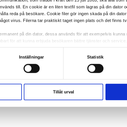
kommunikation, som trädde i kraft den 25 juli 2003, ska alla so
änds till. En cookie är en liten textfil som lagras på din dator 
ålla reda på besökare. Cookie filer gör ingen skada på din dator
något virus. Filerna tar praktiskt taget ingen plats och det finns t
 permanent på din dator, dessa används för att exempelvis kunn
bart för att kunna erbjuda besökaren bättre tjänster och service. T
tioner för detta. Informationen som sparas på din dator är endas
information, alltså helt anonymt.
Inställningar
Statistik
om vanligtvis används är session cookies. Under tiden du är in
ntifieringssträng för att inte blanda ihop dig med andra besökar
 utan försvinner när du stänger din webbläsare. För att du prob
 cookies aktiverat.
Tillåt urval
e för att anpassa innehållet och annonserna till användarna, tillh
vår trafik. Vi vidarebefordrar även sådana identifierare och anna
nnons- och analysföretag som vi samarbetar med. Dessa kan i sin
har tillhandahållit eller som de har samlat in när du har använt 