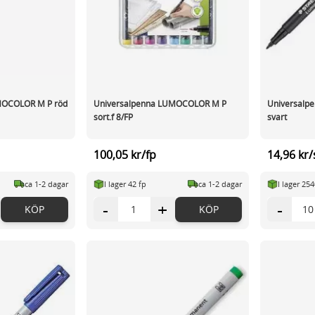
MOCOLOR M P röd
Universalpenna LUMOCOLOR M P
Universalp
sort.f 8/FP
svart
100,05 kr/fp
14,96 kr/
ca 1-2 dagar
I lager 42 fp
ca 1-2 dagar
I lager 254
-
+
-
KÖP
KÖP