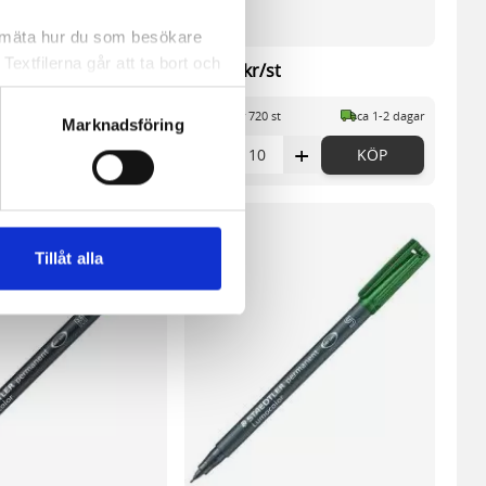
sv.
a mäta hur du som besökare
extfilerna går att ta bort och
st
14,96 kr/st
t ett unikt nummer utan
st
ca 1-2 dagar
I lager 720 st
ca 1-2 dagar
Marknadsföring
+
-
+
KÖP
KÖP
ne och besöker sidan delar
e. En session cookie lagras
lemfritt ska kunna använda
Tillåt alla
andahålla funktioner för
n information från din enhet
 tur kombinera informationen
deras tjänster.