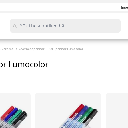
Inge
Overhead
Overheadpennor
OH-pennor Lumocolor
r Lumocolor