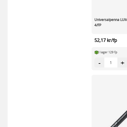
Universalpenna L
4/FP
52,17 kr/fp
I lager 129 fp
-
+