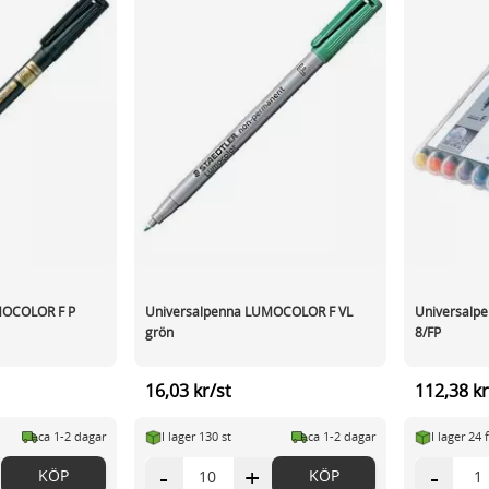
MOCOLOR F P
Universalpenna LUMOCOLOR F VL
Universalp
grön
8/FP
16,03 kr/st
112,38 kr
ca 1-2 dagar
I lager 130 st
ca 1-2 dagar
I lager 24 
-
+
-
KÖP
KÖP