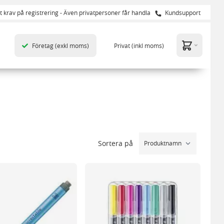
t krav på registrering - Även privatpersoner får handla
Kundsupport
Företag
(exkl moms)
Privat
(inkl moms)
Sortera på