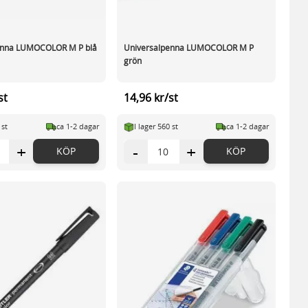
enna LUMOCOLOR M P blå
Universalpenna LUMOCOLOR M P
grön
st
14,96 kr/st
 st
ca 1-2 dagar
I lager 560 st
ca 1-2 dagar
+
-
+
KÖP
KÖP