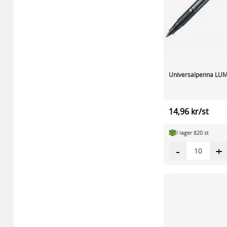
Universalpenna LU
14,96 kr/st
I lager 820 st
-
+