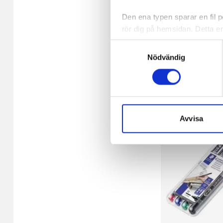
4/FP
Den ena typen sparar en fil
rör dig på hemsidan. Detta en
52,17 kr/fp
de flesta webbläsare har funk
Samtyckesval
någon koppling till personlig 
I lager 60 fp
Nödvändig
-
+
Den andra typen av cookies s
vår webbserver ut en unik ide
aldrig permanent på din dator
Snabben krävs det att du har
Avvisa
Vi använder enhetsidentifierar
sociala medier och analysera 
till de sociala medier och a
med annan information som du 