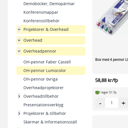
Demoböcker, Demopärmar
Konferensmappar
Konferenstillbehör
Projektorer & Overhead
Overhead
Overheadpennor
Box med 4 pennor 
OH-pennor Faber Castell
OH-pennor Lumocolor
OH-pennor övriga
58,88 kr/fp
Overheadprojektorer
I lager 51 fp
Overheadtillbehör
-
+
Presentationsverktyg
Projektorer & tillbehör
Skärmar & Informationsställ