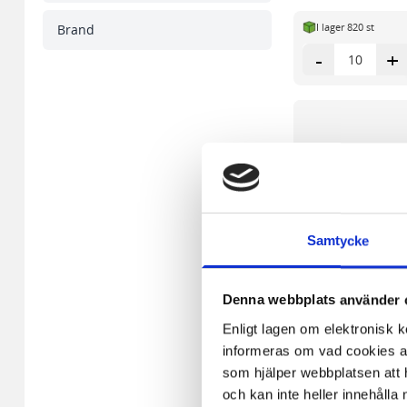
I lager 820 st
Brand
-
+
Samtycke
Denna webbplats använder 
Enligt lagen om elektronisk 
informeras om vad cookies anv
som hjälper webbplatsen att h
och kan inte heller innehålla 
Universalpenna LU