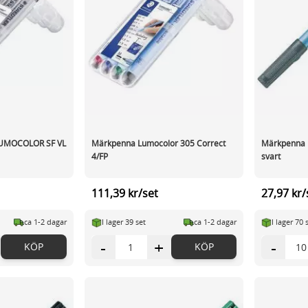
LUMOCOLOR SF VL
Märkpenna Lumocolor 305 Correct
Märkpenna 
4/FP
svart
111,39 kr/set
27,97 kr/
ca 1-2 dagar
I lager 39 set
ca 1-2 dagar
I lager 70 
-
+
-
KÖP
KÖP