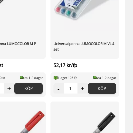
enna LUMOCOLOR M P
Universalpenna LUMOCOLOR M VL 4-
set
st
52,17 kr/fp
0 st
ca 1-2 dagar
I lager 123 fp
ca 1-2 dagar
+
-
+
KÖP
KÖP