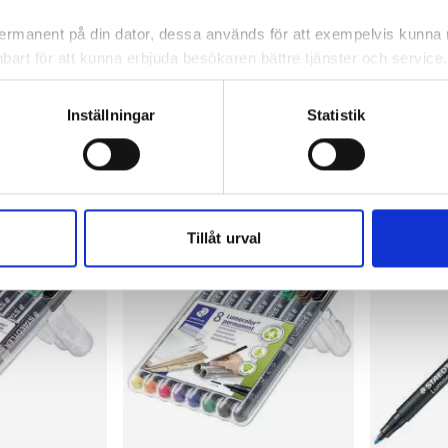
blå
röd
 permanent på din dator, dessa används för att exempelvis kunn
bart för att kunna erbjuda besökaren bättre tjänster och service. T
14,96 kr/st
14,96 kr/
tioner för detta. Informationen som sparas på din dator är endas
information, alltså helt anonymt.
ca 1-2 dagar
I lager 60 st
ca 1-2 dagar
I lager 80 
Inställningar
Statistik
-
+
-
KÖP
KÖP
om vanligtvis används är session cookies. Under tiden du är in
ntifieringssträng för att inte blanda ihop dig med andra besökar
 utan försvinner när du stänger din webbläsare. För att du prob
 cookies aktiverat.
Tillåt urval
e för att anpassa innehållet och annonserna till användarna, tillh
vår trafik. Vi vidarebefordrar även sådana identifierare och anna
nnons- och analysföretag som vi samarbetar med. Dessa kan i sin
har tillhandahållit eller som de har samlat in när du har använt 