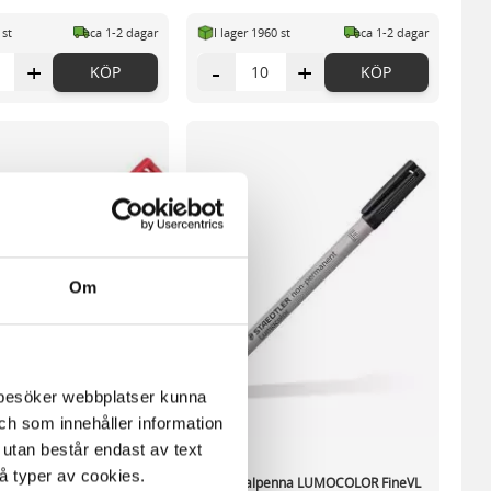
 st
ca 1-2 dagar
I lager 1960 st
ca 1-2 dagar
+
-
+
KÖP
KÖP
Om
m besöker webbplatser kunna
och som innehåller information
 utan består endast av text
vå typer av cookies.
enna LUMOCOLOR FineVL
Universalpenna LUMOCOLOR FineVL