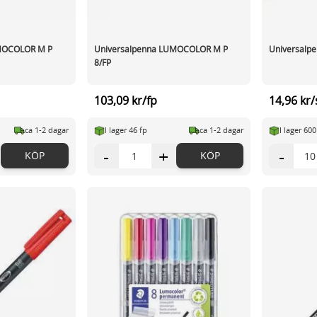
UMOCOLOR M P
Universalpenna LUMOCOLOR M P
Universalp
8/FP
103,09 kr/fp
14,96 kr/
ca 1-2 dagar
I lager 46 fp
ca 1-2 dagar
I lager 600
-
+
-
KÖP
KÖP