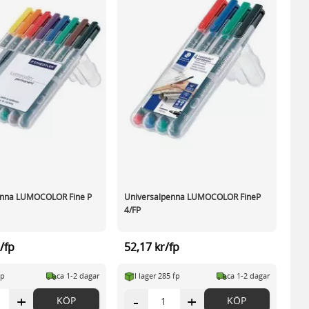
enna LUMOCOLOR Fine P
Universalpenna LUMOCOLOR FineP
4/FP
/fp
52,17 kr/fp
fp
ca 1-2 dagar
I lager 285 fp
ca 1-2 dagar
+
-
+
KÖP
KÖP