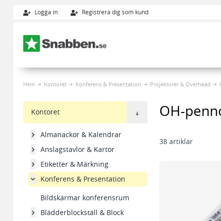
Logga in
Registrera dig som kund
Hoppa till innehållet
Hem
Kontoret
Konferens & Presentation
Projektorer & Overhead
OH-penno
Kontoret
Almanackor & Kalendrar
38
artiklar
Anslagstavlor & Kartor
Etiketter & Märkning
Konferens & Presentation
Bildskärmar konferensrum
Blädderblockställ & Block