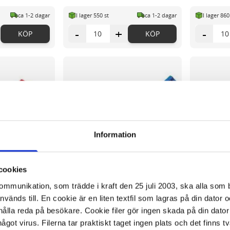
ca 1-2 dagar
I lager 550 st
ca 1-2 dagar
I lager 860
-
+
-
KÖP
KÖP
Information
cookies
kommunikation, som trädde i kraft den 25 juli 2003, ska alla so
änds till. En cookie är en liten textfil som lagras på din dator 
ålla reda på besökare. Cookie filer gör ingen skada på din dator
något virus. Filerna tar praktiskt taget ingen plats och det finns t
MOCOLOR FineVL
Universalpenna LUMOCOLOR FineVL
Universalp