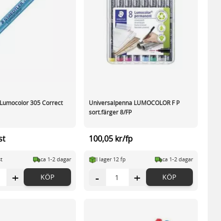
Lumocolor 305 Correct
Universalpenna LUMOCOLOR F P
sort.färger 8/FP
st
100,05 kr/fp
st
ca 1-2 dagar
I lager 12 fp
ca 1-2 dagar
+
-
+
KÖP
KÖP