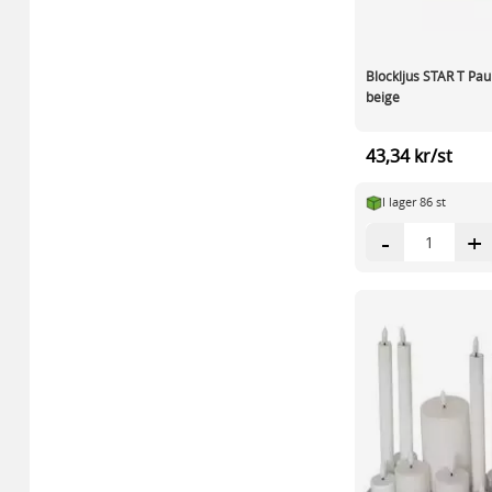
Blockljus STAR T Pa
beige
43,34 kr/st
I lager 86 st
-
+