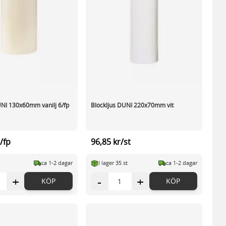
UNI 130x60mm vanilj 6/fp
Blockljus DUNI 220x70mm vit
/fp
96,85 kr/st
p
ca 1-2 dagar
I lager 35 st
ca 1-2 dagar
+
-
+
KÖP
KÖP