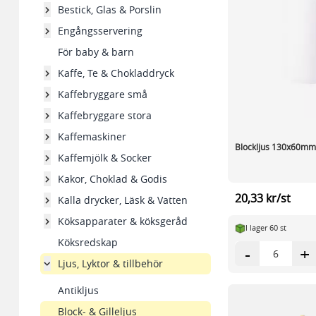
Bestick, Glas & Porslin
Engångsservering
För baby & barn
Kaffe, Te & Chokladdryck
Kaffebryggare små
Kaffebryggare stora
Kaffemaskiner
Blockljus 130x60mm 
Kaffemjölk & Socker
Kakor, Choklad & Godis
20,33 kr/st
Kalla drycker, Läsk & Vatten
Köksapparater & köksgeråd
I lager 60 st
Köksredskap
-
+
Ljus, Lyktor & tillbehör
Antikljus
Block- & Gilleljus