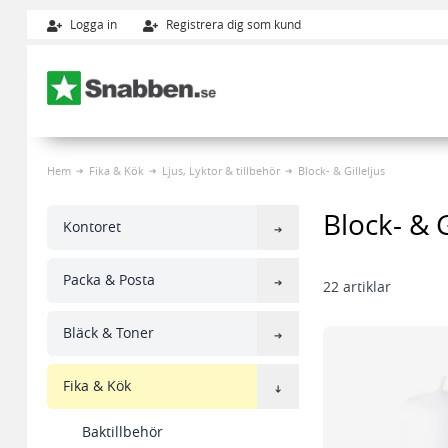
Logga in
Registrera dig som kund
Hoppa till innehållet
Hem
Fika & Kök
Ljus, Lyktor & tillbehör
Block- & Gilleljus
Block- & G
Kontoret
Packa & Posta
22
artiklar
Bläck & Toner
Fika & Kök
Baktillbehör