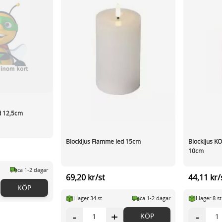
d 12,5cm
Blockljus Flamme led 15cm
Blockljus K
10cm
ca 1-2 dagar
69,20 kr/st
44,11 kr/
KÖP
I lager 34 st
ca 1-2 dagar
I lager 8 st
-
+
-
KÖP