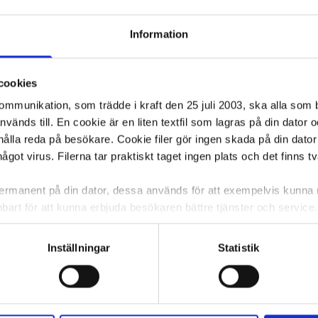
ca 1-2 dagar
I lager 14 st
ca 1-2 dagar
I lager 58 
Information
-
+
-
KÖP
KÖP
cookies
kommunikation, som trädde i kraft den 25 juli 2003, ska alla so
änds till. En cookie är en liten textfil som lagras på din dator 
ålla reda på besökare. Cookie filer gör ingen skada på din dator
något virus. Filerna tar praktiskt taget ingen plats och det finns t
 permanent på din dator, dessa används för att exempelvis kunn
bart för att kunna erbjuda besökaren bättre tjänster och service. T
tioner för detta. Informationen som sparas på din dator är endas
information, alltså helt anonymt.
Inställningar
Statistik
om vanligtvis används är session cookies. Under tiden du är in
ntifieringssträng för att inte blanda ihop dig med andra besökar
 utan försvinner när du stänger din webbläsare. För att du prob
/FP
Blockljus Paul led 11,5cm vit
Blockljus Pa