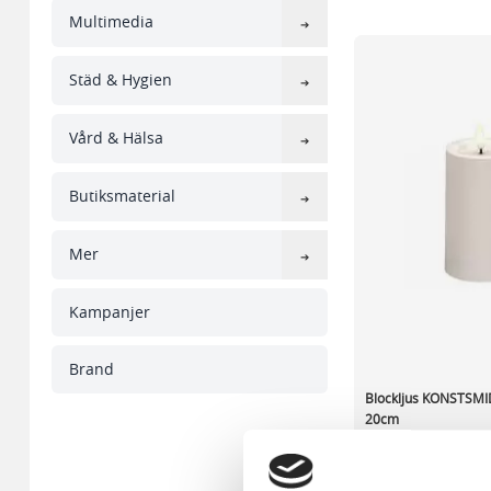
Multimedia
Städ & Hygien
Vård & Hälsa
Butiksmaterial
Mer
Kampanjer
Brand
Blockljus KONSTSMID
20cm
50,60 kr/st