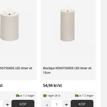
ONSTSMIDE LED timer vit
Blockljus KONSTSMIDE LED timer vit
15cm
st
54,94 kr/st
ca 1-2 dagar
I lager 28 st
ca 1-2 dagar
+
-
+
KÖP
KÖP