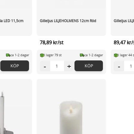
ula LED 11,5cm
Gilleljus LILJEHOLMENS 12cm Röd
Gilleljus L
78,89 kr/st
89,47 kr/
ca 1-2 dagar
I lager 79 st
ca 1-2 dagar
I lager 44 
-
+
-
KÖP
KÖP