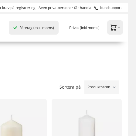
t krav på registrering - Även privatpersoner får handla
Kundsupport
Företag
(exkl moms)
Privat
(inkl moms)
Sortera på