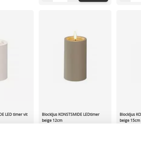
E LED timer vit
Blockljus KONSTSMIDE LEDtimer
Blockljus 
beige 12cm
beige 15cm
50,60 kr/st
54,94 kr/