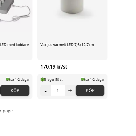
 LED med laddare
Vaxljus varmvit LED 7,6x12,7cm
170,19 kr/st
ca 1-2 dagar
I lager 50 st
ca 1-2 dagar
-
+
KÖP
KÖP
r page