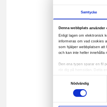
I lager 60 st
Samtycke
-
+
Denna webbplats använder 
Enligt lagen om elektronisk 
informeras om vad cookies anv
som hjälper webbplatsen att h
och kan inte heller innehålla 
Den ena typen sparar en fil
rör dig på hemsidan. Detta en
de flesta webbläsare har funk
Samtyckesval
någon koppling till personlig 
Nödvändig
Den andra typen av cookies s
vår webbserver ut en unik ide
aldrig permanent på din dator
Blockljus LED May 2