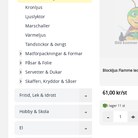
Kronljus
Ljuslyktor
Marschaller
Värmeljus
Tändstickor & övrigt
Matförpackningar & Formar
Påsar & Folie
Blockljus Flamme le
Servetter & Dukar
Skafferi, Kryddor & Såser
61,00 kr/st
Fritid, Lek & Idrott
I lager 11 st
Hobby & Skola
-
+
El