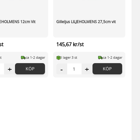
ILJEHOLMENS 12cm Vit
Gilleljus LILJEHOLMENS 27,5cm vit
st
145,67 kr/st
st
ca 1-2 dagar
I lager 3 st
ca 1-2 dagar
+
-
+
KÖP
KÖP