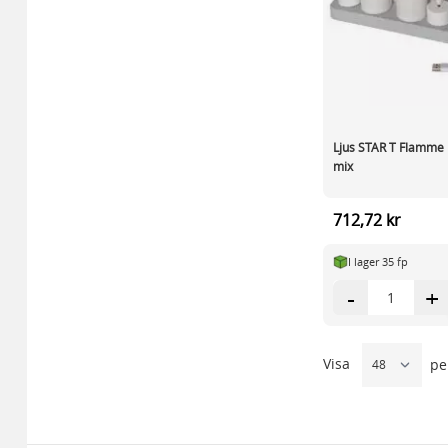
Ljus STAR T Flamme
mix
712,72 kr
I lager 35 fp
-
+
Visa
pe