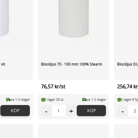
vit
Blockljus 70 · 100 mm 100% Stearin
Blockljus D
76,57 kr/st
256,74 kr
ca 1-2 dagar
I lager 20 st
ca 1-2 dagar
I lager 8 f
-
+
-
KÖP
KÖP