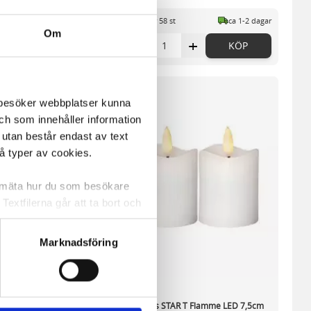
st
ca 1-2 dagar
I lager 58 st
ca 1-2 dagar
Om
+
-
+
KÖP
KÖP
m besöker webbplatser kunna
och som innehåller information
 utan består endast av text
vå typer av cookies.
a mäta hur du som besökare
extfilerna går att ta bort och
t ett unikt nummer utan
Marknadsföring
ne och besöker sidan delar
e. En session cookie lagras
lemfritt ska kunna använda
ul led 15cm vit
Blockljus STAR T Flamme LED 7,5cm