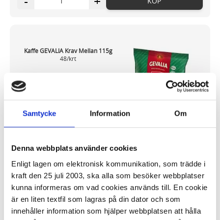
-
+
KÖP
Kaffe GEVALIA Krav Mellan 115g
48/krt
1 675,81 kr
Samtycke
Information
Om
Denna webbplats använder cookies
I lager 10
st
ca 1-2 dagar
Enligt lagen om elektronisk kommunikation, som trädde i
-
+
KÖP
kraft den 25 juli 2003, ska alla som besöker webbplatser
kunna informeras om vad cookies används till. En cookie
är en liten textfil som lagras på din dator och som
Bryggkaffe
(47)
innehåller information som hjälper webbplatsen att hålla