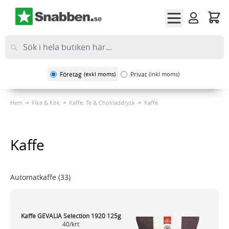
Hoppa till innehållet
Företag
(exkl moms)
Privat
(inkl moms)
Hem
Fika & Kök
Kaffe, Te & Chokladdryck
Kaffe
Kaffe
Automatkaffe
(33)
Kaffe GEVALIA Selection 1920 125g
40/krt