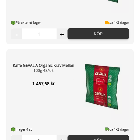
På externt lager
ca 1-2 dagar
-
+
KÖP
Kaffe GEVALIA Organic Krav Mellan
100g 48/krt
1 467,68 kr
I lager 4
st
ca 1-2 dagar