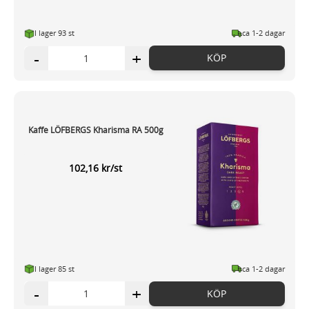
I lager 93
st
ca 1-2 dagar
-
+
KÖP
Kaffe LÖFBERGS Kharisma RA 500g
102,16 kr/st
I lager 85
st
ca 1-2 dagar
-
+
KÖP