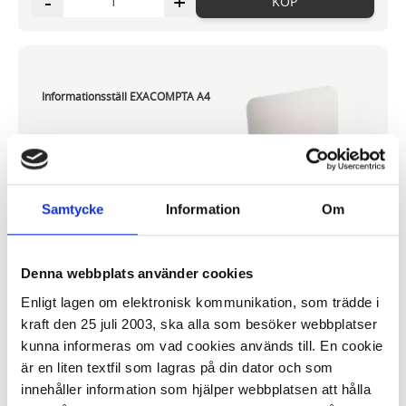
-
+
KÖP
Informationsställ EXACOMPTA A4
78,14 kr
Samtycke
Information
Om
Denna webbplats använder cookies
I lager 62
st
ca 1-2 dagar
Enligt lagen om elektronisk kommunikation, som trädde i
-
+
KÖP
kraft den 25 juli 2003, ska alla som besöker webbplatser
kunna informeras om vad cookies används till. En cookie
är en liten textfil som lagras på din dator och som
Informationsställ
(44)
innehåller information som hjälper webbplatsen att hålla