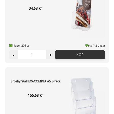
34,68 kr
I lager 206
st
ca 1-2 dagar
-
+
KÖP
Broshyrställ EXACOMPTA A5 3-fack
155,68 kr