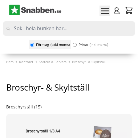
Hoppa till innehållet
Företag
(exkl moms)
Privat
(inkl moms)
Hem
Kontoret
Sortera & Förvara
Broschyr- & Skyltställ
Broschyr- & Skyltställ
Broschyrställ
(15)
Broschyrställ 1/3 A4