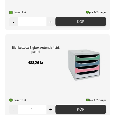
I lager 9
st
ca 1-2 dagar
-
+
KÖP
Blankettbox Bigbox Autentik 4låd.
pastel
488,26 kr
I lager 3
st
ca 1-2 dagar
-
+
KÖP