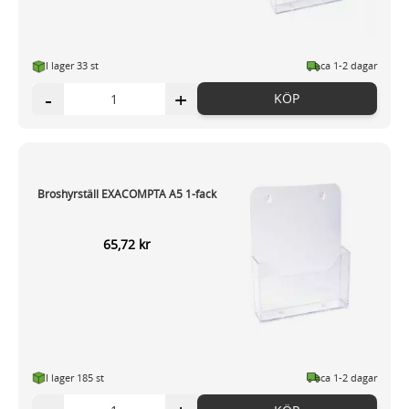
I lager 33
st
ca 1-2 dagar
-
+
KÖP
Broshyrställ EXACOMPTA A5 1-fack
65,72 kr
I lager 185
st
ca 1-2 dagar