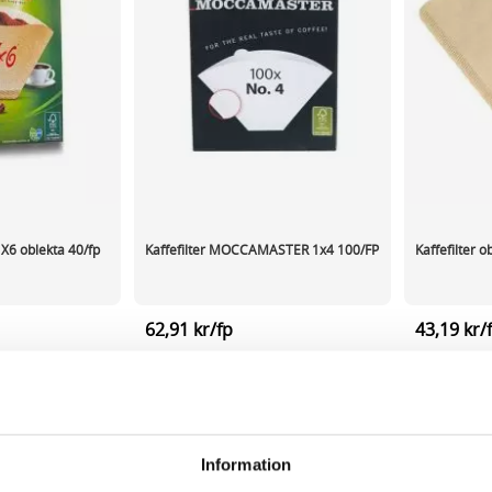
1X6 oblekta 40/fp
Kaffefilter MOCCAMASTER 1x4 100/FP
Kaffefilter 
62,91 kr/fp
43,19 kr/
ca 1-2 dagar
I lager 159
st
ca 1-2 dagar
I lager 62
-
+
-
KÖP
KÖP
Information