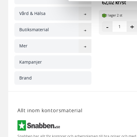
62,02 kr/st
sociala medier och analysera 
till de sociala medier och a
Vård & Hälsa
I lager 2
st
med annan information som du 
-
+
Butiksmaterial
Mer
Kampanjer
Brand
Allt inom kontorsmaterial
Snabben har allt för kontoret och arbetsplatsen till bra priser och me