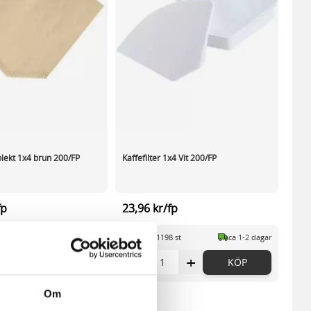
oblekt 1x4 brun 200/FP
Kaffefilter 1x4 Vit 200/FP
fp
23,96 kr/fp
4
st
ca 1-2 dagar
I lager 1198
st
ca 1-2 dagar
+
-
+
KÖP
KÖP
Om