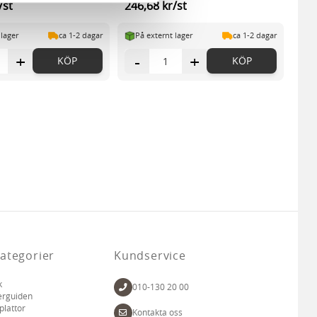
/st
246,68 kr/st
n information från din enhet
 tur kombinera informationen
 lager
ca 1-2 dagar
På externt lager
ca 1-2 dagar
deras tjänster.
+
-
+
KÖP
KÖP
ategorier
Kundservice
k
010-130 20 00
erguiden
plattor
Kontakta oss