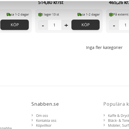
514,80 kr/st
465,26 kr
vår trafik. Vi vidarebefordrar även sådana identifierare och anna
nnons- och analysföretag som vi samarbetar med. Dessa kan i sin
ca 1-2 dagar
I lager 13
st
ca 1-2 dagar
På externt
har tillhandahållit eller som de har samlat in när du har använt 
-
+
-
KÖP
KÖP
Inga fler kategorier
Snabben.se
Populära k
Om oss
Kaffe & Dryc
Kontakta oss
Bläck- & Ton
Köpvillkor
Mobiler, Surf
d snabba