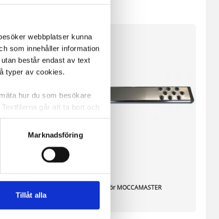
m besöker webbplatser kunna
och som innehåller information
 utan består endast av text
vå typer av cookies.
a mäta hur du som besökare
extfilerna går att ta bort och
t ett unikt nummer utan
Marknadsföring
ne och besöker sidan delar
e. En session cookie lagras
lemfritt ska kunna använda
MOCCAMASTER 1,8L
Utloppsrör MOCCAMASTER
Tillåt alla
andahålla funktioner för