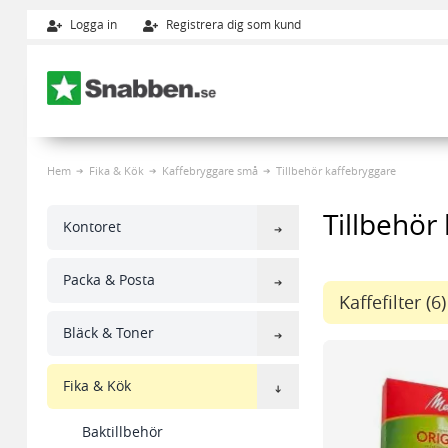
Logga in
Registrera dig som kund
Hoppa till innehållet
Hem
Fika & Kök
Kaffebryggare små
Tillbehör kaffebryggare
Tillbehör
Kontoret
Packa & Posta
Kaffefilter
(6)
Bläck & Toner
Fika & Kök
Baktillbehör