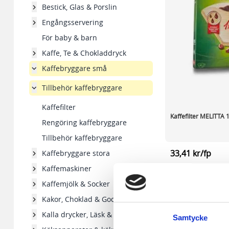
Bestick, Glas & Porslin
Engångsservering
För baby & barn
Kaffe, Te & Chokladdryck
Kaffebryggare små
Tillbehör kaffebryggare
Kaffefilter
Kaffefilter MELITTA 
Rengöring kaffebryggare
Tillbehör kaffebryggare
33,41 kr/fp
Kaffebryggare stora
Kaffemaskiner
I lager 245
st
Kaffemjölk & Socker
-
+
Kakor, Choklad & Godis
Kalla drycker, Läsk & Vatten
Samtycke