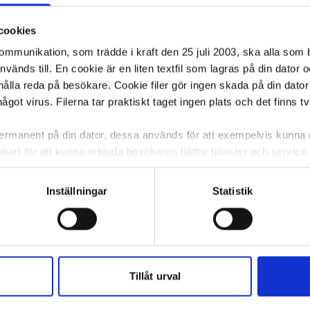
ffebryggare
(12)
Visa alla
12
cookies
kommunikation, som trädde i kraft den 25 juli 2003, ska alla so
änds till. En cookie är en liten textfil som lagras på din dator 
ålla reda på besökare. Cookie filer gör ingen skada på din dator
något virus. Filerna tar praktiskt taget ingen plats och det finns t
 permanent på din dator, dessa används för att exempelvis kunn
bart för att kunna erbjuda besökaren bättre tjänster och service. T
tioner för detta. Informationen som sparas på din dator är endas
information, alltså helt anonymt.
Inställningar
Statistik
om vanligtvis används är session cookies. Under tiden du är in
ntifieringssträng för att inte blanda ihop dig med andra besökar
 utan försvinner när du stänger din webbläsare. För att du prob
rostfritt 18/0
Glaskanna MOCCAMASTER
Glaskanna 
 cookies aktiverat.
Tillåt urval
t/Automatic 1,25L
e för att anpassa innehållet och annonserna till användarna, tillh