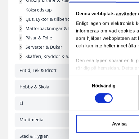
Köksapparater & köksgeråd
Tillbehör ka
Köksredskap
Denna webbplats använder 
Ljus, Lyktor & tillbehör
Enligt lagen om elektronisk 
Matförpackningar & Formar
informeras om vad cookies anv
Påsar & Folie
som hjälper webbplatsen att h
och kan inte heller innehålla 
Servetter & Dukar
Skafferi, Kryddor & Såser
Den ena typen sparar en fil
rör dig på hemsidan. Detta en
Fritid, Lek & Idrott
de flesta webbläsare har funk
Samtyckesval
någon koppling till personlig 
Nödvändig
Hobby & Skola
Den andra typen av cookies s
El
vår webbserver ut en unik ide
aldrig permanent på din dator
Kaffemått EXXENT 7g 
Multimedia
Snabben krävs det att du har
Avvisa
Vi använder enhetsidentifierar
Städ & Hygien