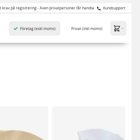
t krav på registrering - Även privatpersoner får handla
Kundsupport
Företag
(exkl moms)
Privat
(inkl moms)