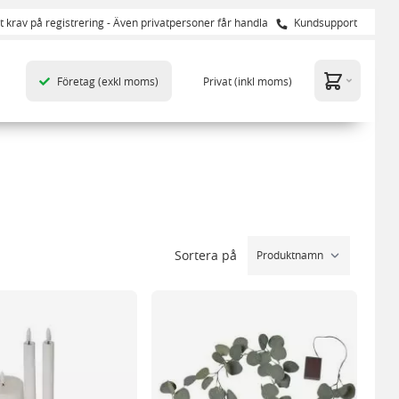
t krav på registrering - Även privatpersoner får handla
Kundsupport
Företag
(exkl moms)
Privat
(inkl moms)
Sortera på