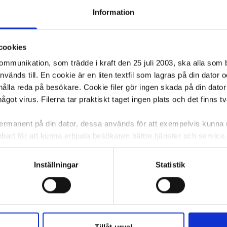
Information
cookies
kommunikation, som trädde i kraft den 25 juli 2003, ska alla so
änds till. En cookie är en liten textfil som lagras på din dator 
ålla reda på besökare. Cookie filer gör ingen skada på din dator
något virus. Filerna tar praktiskt taget ingen plats och det finns t
 permanent på din dator, dessa används för att exempelvis kunn
bart för att kunna erbjuda besökaren bättre tjänster och service. T
V 3W klar 3-pack
Värmeljus KONSTSMIDE LED timer vit
Vaxljus var
tioner för detta. Informationen som sparas på din dator är endas
6/fp
information, alltså helt anonymt.
Inställningar
Statistik
76,56 kr/st
170,19 kr
om vanligtvis används är session cookies. Under tiden du är in
ntifieringssträng för att inte blanda ihop dig med andra besökar
ca 1-2 dagar
I lager 97 st
ca 1-2 dagar
I lager 50 
 utan försvinner när du stänger din webbläsare. För att du prob
-
+
-
KÖP
KÖP
 cookies aktiverat.