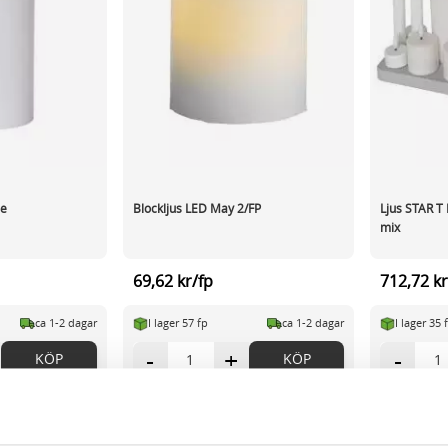
me
Blockljus LED May 2/FP
Ljus STAR 
mix
69,62 kr/fp
712,72 kr
ca 1-2 dagar
I lager 57 fp
ca 1-2 dagar
I lager 35 
-
+
-
KÖP
KÖP