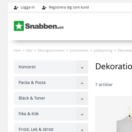
Logga in
Registrera dig som kund
Hoppa till innehållet
Hem
Mer
Säsongssortiment
Julsortiment
Julbelysning
Dekorati
Dekorati
Kontoret
Packa & Posta
7
artiklar
Bläck & Toner
Fika & Kök
Fritid, Lek & Idrott