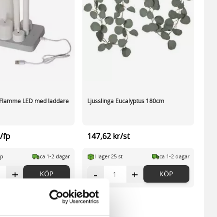
T Flamme LED med laddare
Ljusslinga Eucalyptus 180cm
/fp
147,62 kr/st
fp
ca 1-2 dagar
I lager 25 st
ca 1-2 dagar
+
-
+
KÖP
KÖP