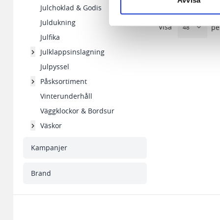
Avvisa
Julchoklad & Godis
Vi använder enhetsidentifierar
Juldukning
Visa
pe
sociala medier och analysera 
Julfika
till de sociala medier och a
Julklappsinslagning
med annan information som du 
Julpyssel
Påsksortiment
Vinterunderhåll
Väggklockor & Bordsur
Väskor
Kampanjer
Brand