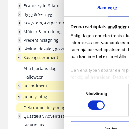
Brandskydd & larm
Samtycke
Bygg & Verktyg
Kösystem, Avspärrningsstolpar
Denna webbplats använder 
Möbler & Inredning
Enligt lagen om elektronisk 
Presentinslagning
informeras om vad cookies anv
Skyltar, dekaler, golvtejp
som hjälper webbplatsen att h
och kan inte heller innehålla 
Säsongssortiment
Alla hjärtans dag
Den ena typen sparar en fil
Halloween
rör dig på hemsidan. Detta en
Reservlampa E10 14
de flesta webbläsare har funk
Julsortiment
Samtyckesval
någon koppling till personlig 
Nödvändig
Julbelysning
9,78 kr/fp
Den andra typen av cookies s
Dekorationsbelysning
vår webbserver ut en unik ide
I lager 42 fp
Ljusstakar, Adventsstjärnor
aldrig permanent på din dator
-
+
Stearinljus
Snabben krävs det att du har