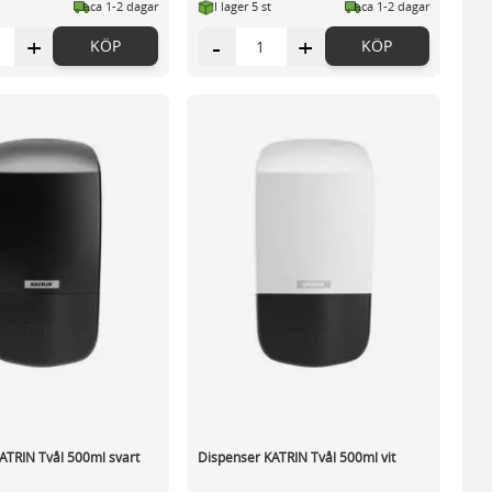
ca 1-2 dagar
I lager 5 st
ca 1-2 dagar
+
-
+
KÖP
KÖP
ATRIN Tvål 500ml svart
Dispenser KATRIN Tvål 500ml vit