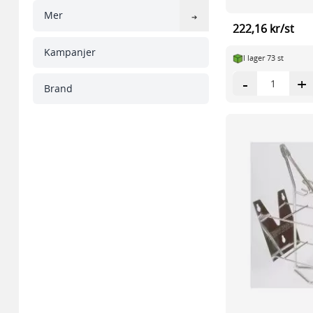
Mer
222,16 kr/st
Kampanjer
I lager 73 st
-
+
Brand