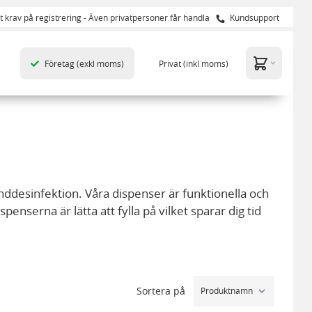
t krav på registrering - Även privatpersoner får handla
Kundsupport
Företag
(exkl moms)
Privat
(inkl moms)
anddesinfektion. Våra dispenser är
funktionella och
serna är lätta att fylla på vilket sparar dig tid
lla är kända för sin kvalitet. Vi har givetvis även
veranser från Snabben.
Sortera på