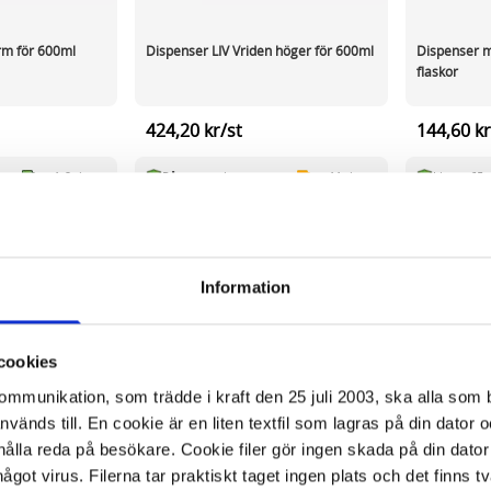
arm för 600ml
Dispenser LIV Vriden höger för 600ml
Dispenser m
flaskor
424,20 kr/st
144,60 kr
ca 1-2 dagar
På externt lager
ca 11 dagar
I lager 65 
-
+
-
KÖP
KÖP
Information
cookies
kommunikation, som trädde i kraft den 25 juli 2003, ska alla so
änds till. En cookie är en liten textfil som lagras på din dator 
ålla reda på besökare. Cookie filer gör ingen skada på din dator
något virus. Filerna tar praktiskt taget ingen plats och det finns t