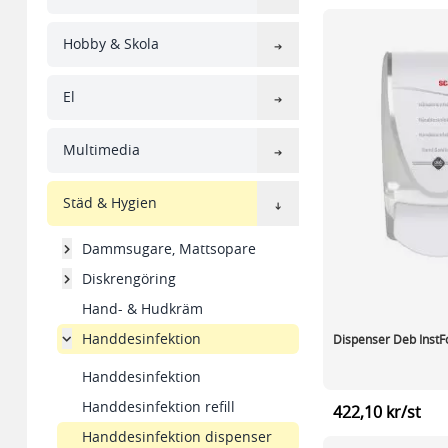
Hobby & Skola
El
Multimedia
Städ & Hygien
Dammsugare, Mattsopare
Diskrengöring
Hand- & Hudkräm
Handdesinfektion
Dispenser Deb Inst
Handdesinfektion
Handdesinfektion refill
422,10 kr/st
Handdesinfektion dispenser