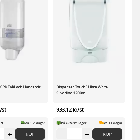
ORK Tvål och Handsprit
Dispenser TouchF Ultra White
Silverline 1200ml
/st
933,12 kr/st
 st
ca 1-2 dagar
På externt lager
ca 11 dagar
+
-
+
KÖP
KÖP