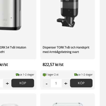
ORK S4 Tvål Intution
Dispenser TORK Tvål och Handsprit
tfri
med Armbågsfattning svart
kr/st
822,57 kr/st
ca 1-2 dagar
I lager 2 st
ca 1-2 dagar
+
-
+
KÖP
KÖP