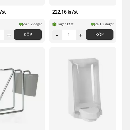
/st
222,16 kr/st
ca 1-2 dagar
I lager 13 st
ca 1-2 dagar
+
-
+
KÖP
KÖP