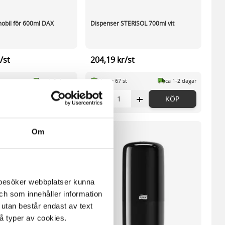
obil för 600ml DAX
Dispenser STERISOL 700ml vit
/st
204,19 kr/st
st
ca 1-2 dagar
I lager 67 st
ca 1-2 dagar
+
-
+
KÖP
KÖP
Om
m besöker webbplatser kunna
och som innehåller information
 utan består endast av text
vå typer av cookies.