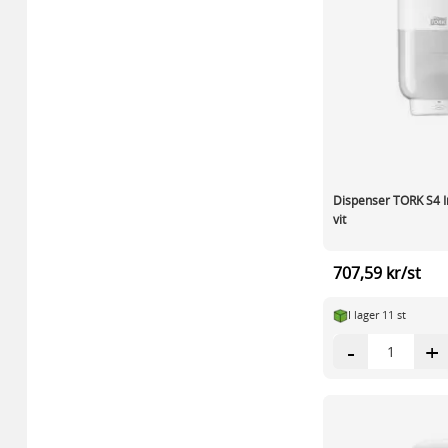
Dispenser TORK S4 In
vit
707,59 kr/st
I lager 11 st
-
+