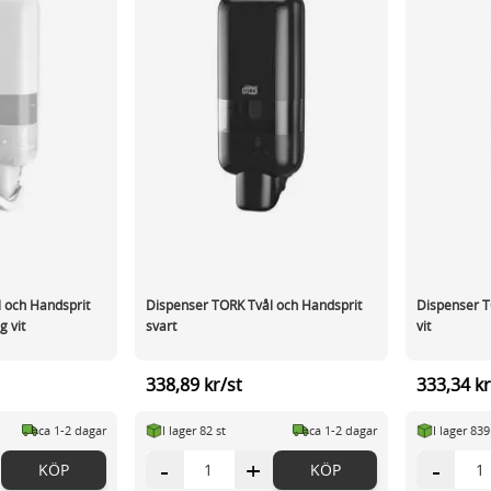
 och Handsprit
Dispenser TORK Tvål och Handsprit
Dispenser T
 vit
svart
vit
338,89 kr/st
333,34 kr
ca 1-2 dagar
I lager 82 st
ca 1-2 dagar
I lager 839
-
+
-
KÖP
KÖP