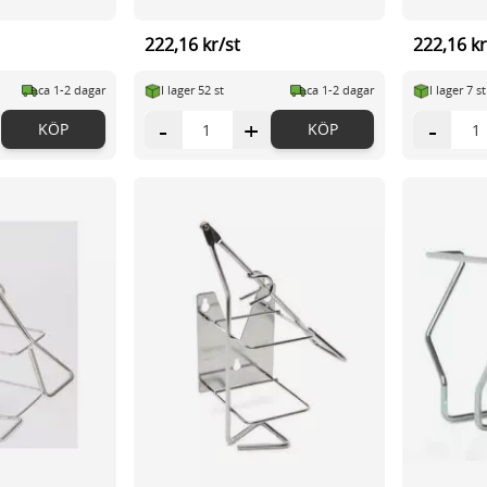
222,16 kr/st
222,16 kr
ca 1-2 dagar
I lager 52 st
ca 1-2 dagar
I lager 7 st
-
+
-
KÖP
KÖP