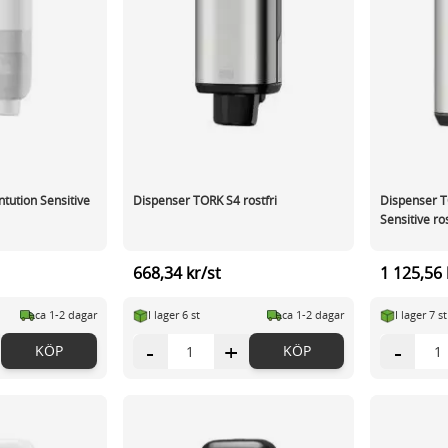
tution Sensitive
Dispenser TORK S4 rostfri
Dispenser T
Sensitive ros
668,34 kr/st
1 125,56 
ca 1-2 dagar
I lager 6 st
ca 1-2 dagar
I lager 7 st
-
+
-
KÖP
KÖP