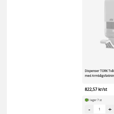
Dispenser TORK Tvål
med Armbågsfattning
822,57 kr/st
I lager 7 st
-
+