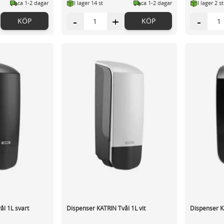
ca 1-2 dagar
I lager 14 st
ca 1-2 dagar
I lager 2 st
-
+
-
KÖP
KÖP
ål 1L svart
Dispenser KATRIN Tvål 1L vit
Dispenser K