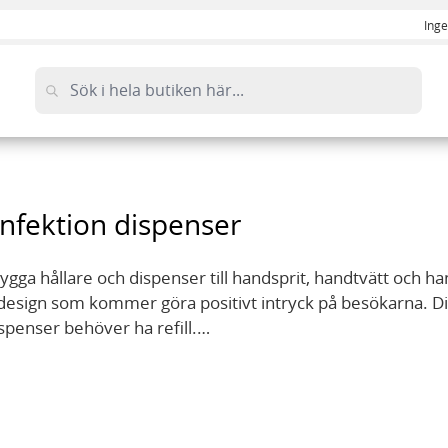
Inge
nfektion dispenser
ygga hållare och dispenser till handsprit, handtvätt och h
sign som kommer göra positivt intryck på besökarna. Dispen
spenser behöver ha refill.
s från bland annat Dax, Deb, Purell, Gojo, Tork och Liv som a
ndtvätt refill till alla dispensers. Låga priser & snabba le