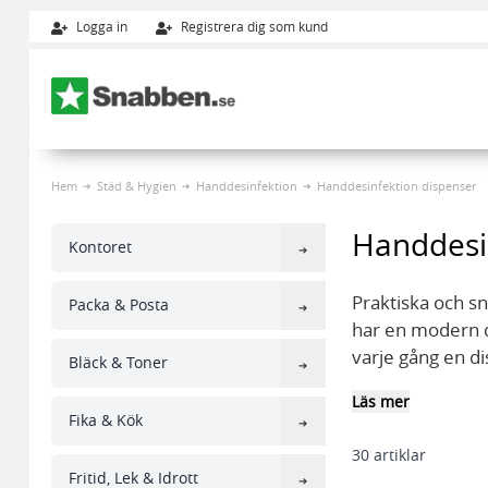
Logga in
Registrera dig som kund
Hoppa till innehållet
Hem
Städ & Hygien
Handdesinfektion
Handdesinfektion dispenser
Handdesi
Kontoret
Praktiska och sn
Packa & Posta
har en modern de
varje gång en di
Bläck & Toner
Läs mer
Vi har dispenser
Fika & Kök
handsprit och ha
30
artiklar
Fritid, Lek & Idrott