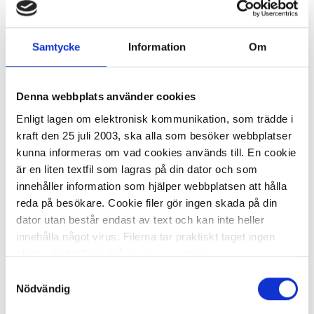
Glastavla LEITZ Cosy 80x60cm gul
1 093,93 kr
Samtycke
Information
Om
Denna webbplats använder cookies
Enligt lagen om elektronisk kommunikation, som trädde i
kraft den 25 juli 2003, ska alla som besöker webbplatser
På externt lager
ca 1-2 dagar
kunna informeras om vad cookies används till. En cookie
-
+
KÖP
är en liten textfil som lagras på din dator och som
innehåller information som hjälper webbplatsen att hålla
reda på besökare. Cookie filer gör ingen skada på din
dator utan består endast av text och kan inte heller
innehålla något virus. Filerna tar praktiskt taget ingen
Glastavla LEITZ Cosy 80x60cm grå
plats och det finns två typer av cookies.
Samtyckesval
1 093,93 kr/st
Den ena typen sparar en fil permanent på din dator,
Nödvändig
dessa används för att exempelvis kunna mäta hur du