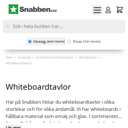
Hoppa till innehållet
Företag
(exkl moms)
Privat
(inkl moms)
Hem
Kontoret
Konferens & Presentation
Whiteboard
Whiteboardtavlor
Whiteboardtavlor
Här på Snabben hittar du whiteboardtavlor i olika
storlekar och för olika ändamål. Vi har whiteboards i
hållbara material som emalj och glas. I sortimentet
finns allt från små whiteboardtavlor som du kan ha
Läs mer