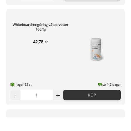
Whiteboardrengöring våtservetter
100/fp
42,78 kr
I lager 93
st
ca 1-2 dagar
-
+
KÖP
Whiteboard Ayda magnetisk
120x90cm