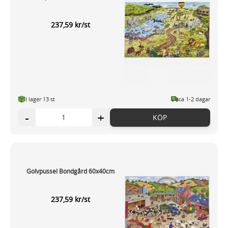
237,59 kr/st
I lager 13 st
ca 1-2 dagar
-
+
KÖP
Golvpussel Bondgård 60x40cm
237,59 kr/st