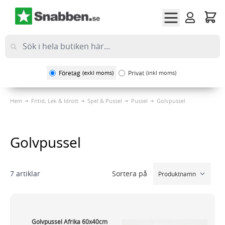
Hoppa till innehållet
Företag
(exkl moms)
Privat
(inkl moms)
Hem
Fritid, Lek & Idrott
Spel & Pussel
Pussel
Golvpussel
Golvpussel
Sortera på
7
artiklar
Golvpussel Afrika 60x40cm