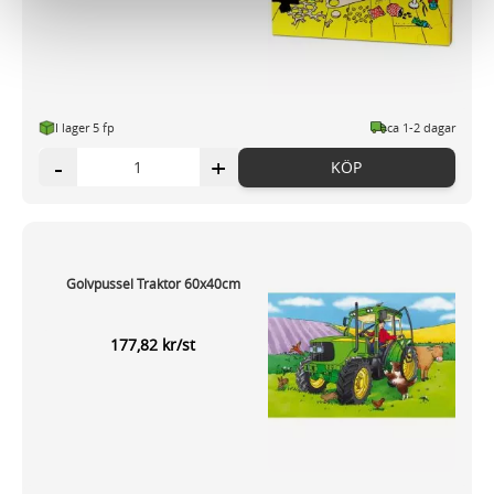
för sociala medier och analysera vår trafik. Vi
vidarebefordrar även sådana identifierare och annan
information från din enhet till de sociala medier och
annons- och analysföretag som vi samarbetar med.
Dessa kan i sin tur kombinera informationen med annan
I lager 5 fp
ca 1-2 dagar
information som du har tillhandahållit eller som de har
-
+
KÖP
samlat in när du har använt deras tjänster.
Golvpussel Traktor 60x40cm
177,82 kr/st