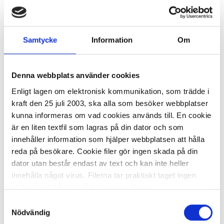
-
+
KÖP
Samtycke
Information
Om
Golvpussel Dinosaurier 60x40cm
Denna webbplats använder cookies
237,59 kr/st
Enligt lagen om elektronisk kommunikation, som trädde i
kraft den 25 juli 2003, ska alla som besöker webbplatser
kunna informeras om vad cookies används till. En cookie
är en liten textfil som lagras på din dator och som
innehåller information som hjälper webbplatsen att hålla
reda på besökare. Cookie filer gör ingen skada på din
dator utan består endast av text och kan inte heller
I lager 25 st
ca 1-2 dagar
innehålla något virus. Filerna tar praktiskt taget ingen
-
+
KÖP
plats och det finns två typer av cookies.
Samtyckesval
Den ena typen sparar en fil permanent på din dator,
Nödvändig
dessa används för att exempelvis kunna mäta hur du