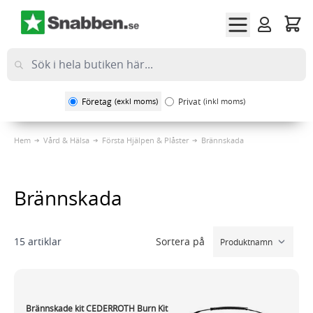
Hoppa till innehållet
Företag
(exkl moms)
Privat
(inkl moms)
Hem
Vård & Hälsa
Första Hjälpen & Plåster
Brännskada
Brännskada
Sortera på
15
artiklar
Brännskade kit CEDERROTH Burn Kit