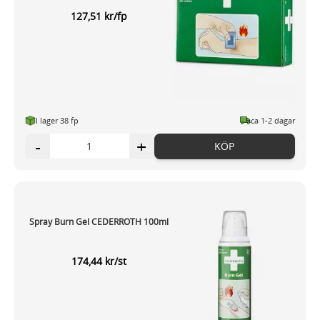
127,51 kr/fp
I lager 38 fp
ca 1-2 dagar
-
+
KÖP
Spray Burn Gel CEDERROTH 100ml
174,44 kr/st