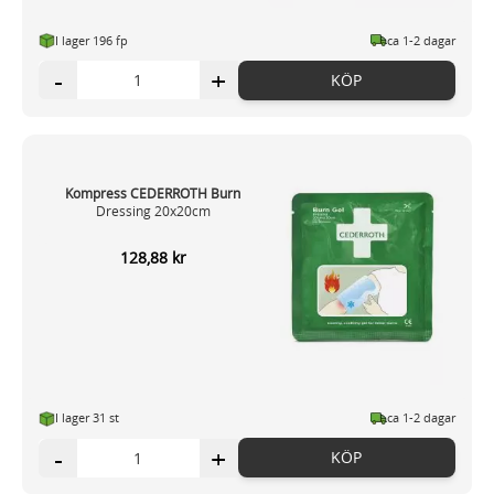
I lager 196 fp
ca 1-2 dagar
-
+
KÖP
Kompress CEDERROTH Burn
Dressing 20x20cm
128,88 kr
I lager 31
st
ca 1-2 dagar
-
+
KÖP