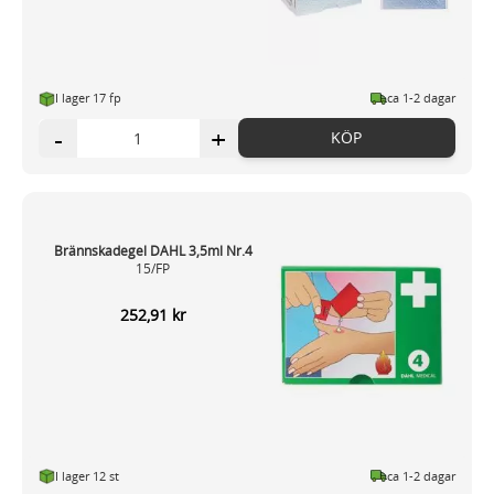
I lager 17 fp
ca 1-2 dagar
-
+
KÖP
Brännskadegel DAHL 3,5ml Nr.4
15/FP
252,91 kr
I lager 12
st
ca 1-2 dagar