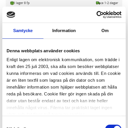
I lager 8 fp
ca 1-2 dagar
-
+
KÖP
Samtycke
Information
Om
Brännskadekompress m. binda AKLA
10x10cm
Denna webbplats använder cookies
76,71 kr/st
Enligt lagen om elektronisk kommunikation, som trädde i
kraft den 25 juli 2003, ska alla som besöker webbplatser
kunna informeras om vad cookies används till. En cookie
är en liten textfil som lagras på din dator och som
innehåller information som hjälper webbplatsen att hålla
reda på besökare. Cookie filer gör ingen skada på din
dator utan består endast av text och kan inte heller
I lager 13 st
ca 1-2 dagar
innehålla något virus. Filerna tar praktiskt taget ingen
-
+
KÖP
plats och det finns två typer av cookies.
Samtyckesval