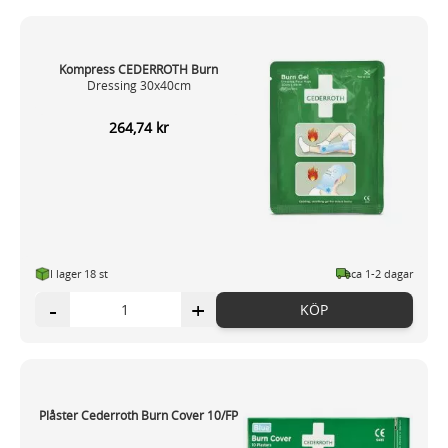
Kompress CEDERROTH Burn
Dressing 30x40cm
264,74 kr
I lager 18
st
ca 1-2 dagar
-
+
KÖP
Plåster Cederroth Burn Cover 10/FP