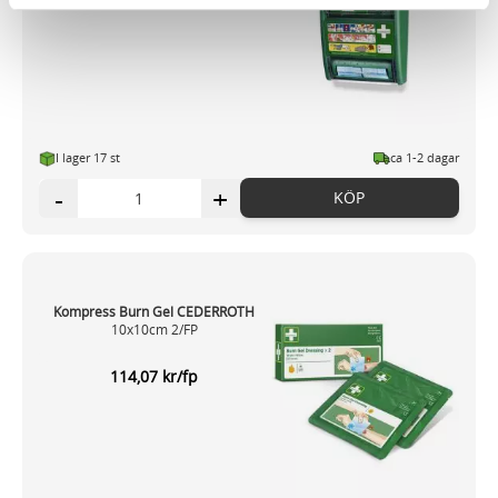
och annonserna till användarna, tillhandahålla funktioner
för sociala medier och analysera vår trafik. Vi
vidarebefordrar även sådana identifierare och annan
information från din enhet till de sociala medier och
annons- och analysföretag som vi samarbetar med.
Dessa kan i sin tur kombinera informationen med annan
I lager 17 st
ca 1-2 dagar
information som du har tillhandahållit eller som de har
-
+
KÖP
samlat in när du har använt deras tjänster.
Kompress Burn Gel CEDERROTH
10x10cm 2/FP
114,07 kr/fp