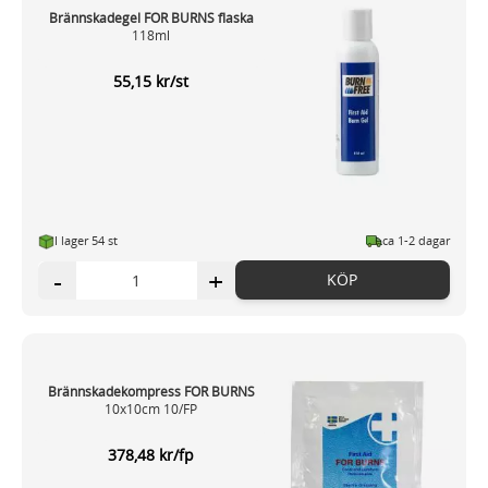
Brännskadegel FOR BURNS flaska
118ml
55,15 kr/st
I lager 54 st
ca 1-2 dagar
-
+
KÖP
Brännskadekompress FOR BURNS
10x10cm 10/FP
378,48 kr/fp