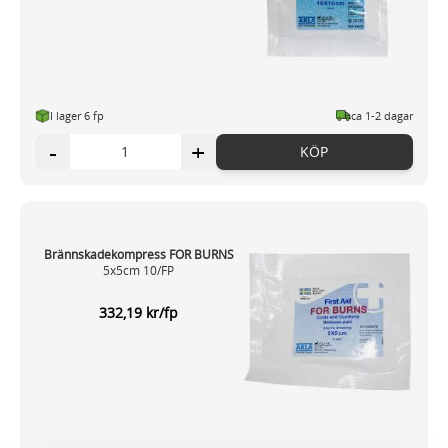
I lager 6 fp
ca 1-2 dagar
-
+
KÖP
Brännskadekompress FOR BURNS
5x5cm 10/FP
332,19 kr/fp