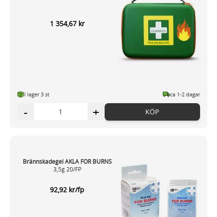
1 354,67 kr
I lager 3
st
ca 1-2 dagar
-
+
KÖP
Brännskadegel AKLA FOR BURNS
3,5g 20/FP
92,92 kr/fp