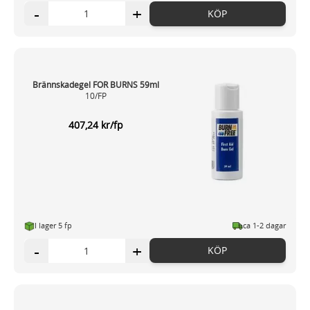
-
+
KÖP
Brännskadegel FOR BURNS 59ml
10/FP
407,24 kr/fp
I lager 5 fp
ca 1-2 dagar
-
+
KÖP