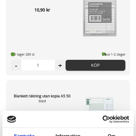
10,90 kr
I lager 260
st
ca 1-2 dagar
-
+
KÖP
Blankett räkning utan kopia A5 50
blad
24,89 kr
Samtycke
Information
Om