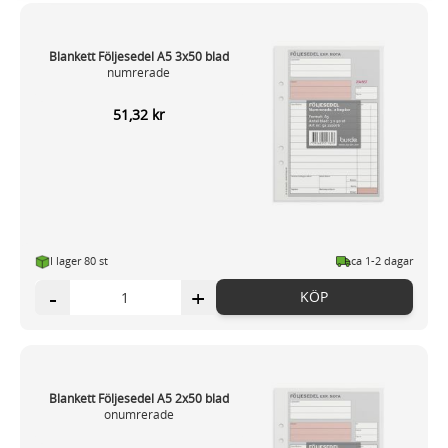
Dessa kan i sin tur kombinera informationen med annan
information som du har tillhandahållit eller som de har
Blankett Följesedel A5 3x50 blad
samlat in när du har använt deras tjänster.
numrerade
51,32 kr
I lager 80
st
ca 1-2 dagar
-
+
KÖP
Blankett Följesedel A5 2x50 blad
onumrerade