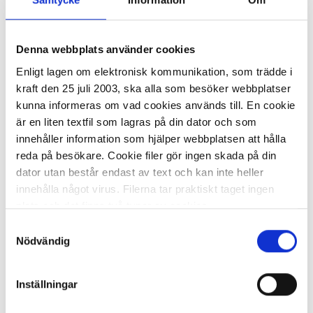
Denna webbplats använder cookies
I lager 122
st
ca 1-2 dagar
-
+
Enligt lagen om elektronisk kommunikation, som trädde i
KÖP
kraft den 25 juli 2003, ska alla som besöker webbplatser
kunna informeras om vad cookies används till. En cookie
är en liten textfil som lagras på din dator och som
innehåller information som hjälper webbplatsen att hålla
Blankett faktura 2/3 A4 2x50 blad
reda på besökare. Cookie filer gör ingen skada på din
dator utan består endast av text och kan inte heller
134,42 kr
innehålla något virus. Filerna tar praktiskt taget ingen
plats och det finns två typer av cookies.
Samtyckesval
Den ena typen sparar en fil permanent på din dator,
Nödvändig
dessa används för att exempelvis kunna mäta hur du
som besökare rör dig på hemsidan. Detta enbart för att
Inställningar
kunna erbjuda besökaren bättre tjänster och service.
I lager 20
st
ca 1-2 dagar
Textfilerna går att ta bort och de flesta webbläsare har