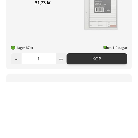
31,73 kr
I lager 87
st
ca 1-2 dagar
-
+
KÖP
Blankett följesedel A5 3x50 bl num
106,86 kr