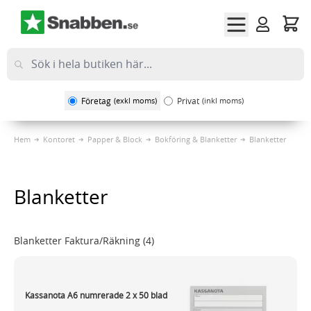
Hoppa till innehållet
Företag
(exkl moms)
Privat
(inkl moms)
Hem
Kontoret
Papper & Block
Bokföring & Blanketter
Blanketter
Blanketter
Blanketter Faktura/Räkning
(4)
Kassanota A6 numrerade 2 x 50 blad