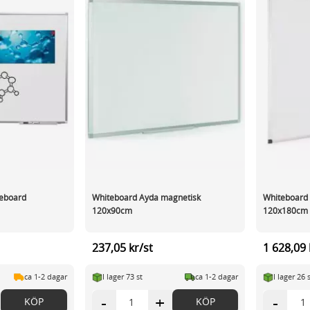
eboard
Whiteboard Ayda magnetisk
Whiteboard 
120x90cm
120x180cm
237,05 kr/st
1 628,09 
ca 1-2 dagar
I lager 73 st
ca 1-2 dagar
I lager 26 
-
+
-
KÖP
KÖP