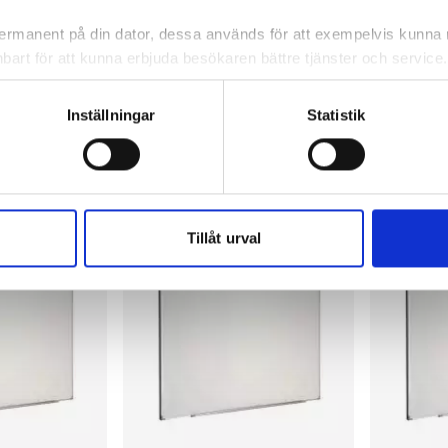
 permanent på din dator, dessa används för att exempelvis kunn
bart för att kunna erbjuda besökaren bättre tjänster och service. T
2 458,83 kr/st
3 032,07 
tioner för detta. Informationen som sparas på din dator är endas
information, alltså helt anonymt.
ca 2 dagar
I lager 18 st
ca 1-2 dagar
På externt
Inställningar
Statistik
-
+
-
KÖP
KÖP
om vanligtvis används är session cookies. Under tiden du är in
ntifieringssträng för att inte blanda ihop dig med andra besökar
 utan försvinner när du stänger din webbläsare. För att du prob
 cookies aktiverat.
Tillåt urval
e för att anpassa innehållet och annonserna till användarna, tillh
vår trafik. Vi vidarebefordrar även sådana identifierare och anna
nnons- och analysföretag som vi samarbetar med. Dessa kan i sin
har tillhandahållit eller som de har samlat in när du har använt 