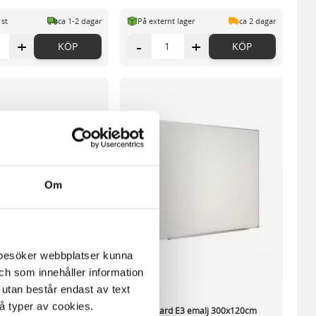
 st
ca 1-2 dagar
På externt lager
ca 2 dagar
+
-
+
KÖP
KÖP
Om
m besöker webbplatser kunna
och som innehåller information
 utan består endast av text
vå typer av cookies.
 E3 emalj 250x120cm
Whiteboard E3 emalj 300x120cm