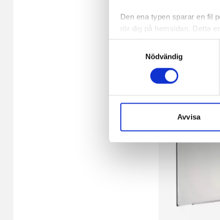
Den ena typen sparar en fil
rör dig på hemsidan. Detta en
1 981,35 kr/st
de flesta webbläsare har funk
Samtyckesval
någon koppling till personlig 
På externt lager
Nödvändig
-
+
Den andra typen av cookies s
vår webbserver ut en unik ide
aldrig permanent på din dator
Snabben krävs det att du har
Avvisa
Vi använder enhetsidentifierar
sociala medier och analysera 
till de sociala medier och a
med annan information som du 