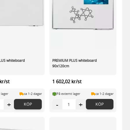
US whiteboard
PREMIUM PLUS whiteboard
90x120cm
kr/st
1 602,02 kr/st
 lager
ca 1-2 dagar
På externt lager
ca 1-2 dagar
+
-
+
KÖP
KÖP