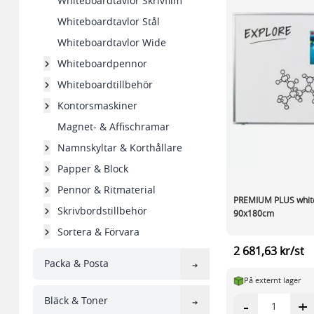
Whiteboardtavlor Skrivfilm
Whiteboardtavlor Stål
Whiteboardtavlor Wide
Whiteboardpennor
Whiteboardtillbehör
Kontorsmaskiner
Magnet- & Affischramar
Namnskyltar & Korthållare
Papper & Block
Pennor & Ritmaterial
PREMIUM PLUS whit
Skrivbordstillbehör
90x180cm
Sortera & Förvara
2 681,63 kr/st
Packa & Posta
På externt lager
Bläck & Toner
-
+