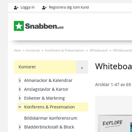
Logga in
Registrera dig som kund
Hoppa till innehållet
Hem
Kontoret
Konferens & Presentation
Whiteboard
Whiteboardt
Whiteboa
Kontoret
Almanackor & Kalendrar
Artiklar
1
-
47
av
69
Anslagstavlor & Kartor
Etiketter & Märkning
Konferens & Presentation
Bildskärmar konferensrum
Blädderblockställ & Block