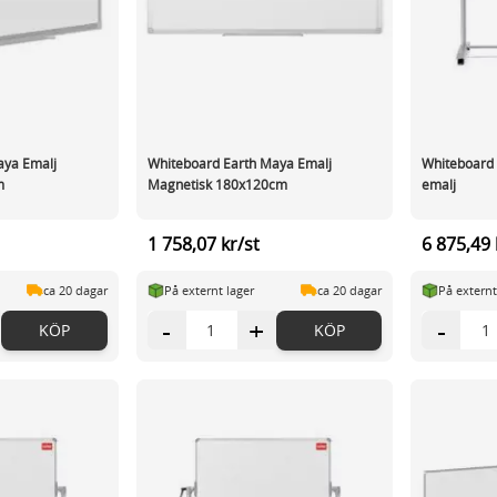
aya Emalj
Whiteboard Earth Maya Emalj
Whiteboard
m
Magnetisk 180x120cm
emalj
1 758,07 kr/st
6 875,49 
ca 20 dagar
På externt lager
ca 20 dagar
På externt
-
+
-
KÖP
KÖP