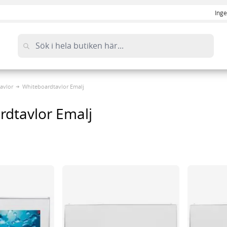
Inge
avlor
Whiteboardtavlor Emalj
rdtavlor Emalj