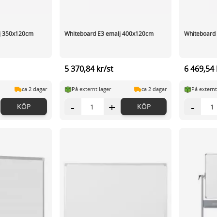
j 350x120cm
Whiteboard E3 emalj 400x120cm
Whiteboard
5 370,84 kr/st
6 469,54 
ca 2 dagar
På externt lager
ca 2 dagar
På externt
-
+
-
KÖP
KÖP