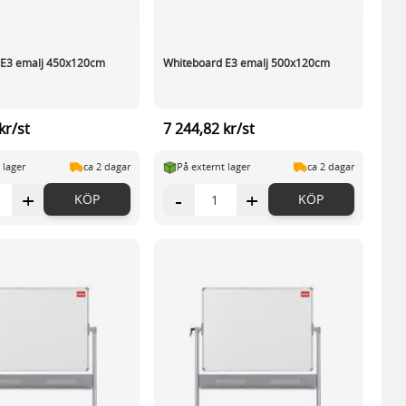
 E3 emalj 450x120cm
Whiteboard E3 emalj 500x120cm
kr/st
7 244,82 kr/st
 lager
ca 2 dagar
På externt lager
ca 2 dagar
+
-
+
KÖP
KÖP