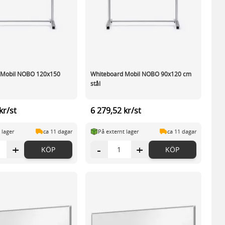
 Mobil NOBO 120x150
Whiteboard Mobil NOBO 90x120 cm
stål
kr/st
6 279,52 kr/st
 lager
ca 11 dagar
På externt lager
ca 11 dagar
+
-
+
KÖP
KÖP