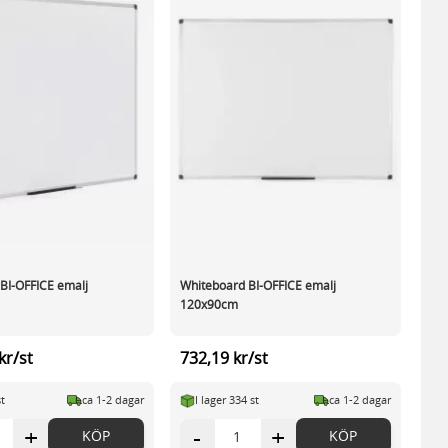
BI-OFFICE emalj
Whiteboard BI-OFFICE emalj
120x90cm
kr/st
732,19 kr/st
st
ca 1-2 dagar
I lager 334 st
ca 1-2 dagar
+
-
+
KÖP
KÖP