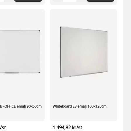
 BI-OFFICE emalj 90x60cm
Whiteboard E3 emalj 100x120cm
/st
1 494,82 kr/st