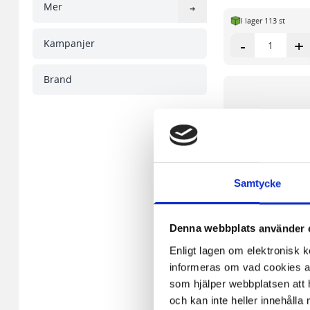
Mer
I lager 113 st
-
+
Kampanjer
Brand
Samtycke
Denna webbplats använder 
Enligt lagen om elektronisk 
informeras om vad cookies anv
som hjälper webbplatsen att h
och kan inte heller innehålla 
Whiteboard E3 emal