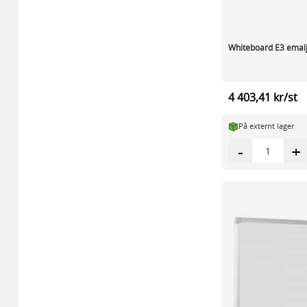
Whiteboard E3 emal
4 403,41 kr/st
På externt lager
-
+