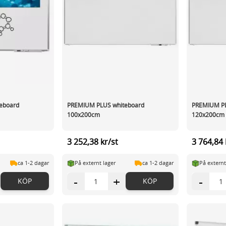
eboard
PREMIUM PLUS whiteboard
PREMIUM PL
100x200cm
120x200cm
3 252,38 kr/st
3 764,84 
ca 1-2 dagar
På externt lager
ca 1-2 dagar
På externt
-
+
-
KÖP
KÖP