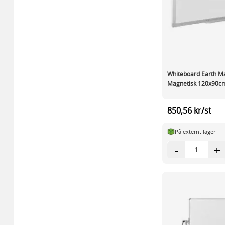
Whiteboard Earth M
Magnetisk 120x90c
850,56 kr/st
På externt lager
-
+