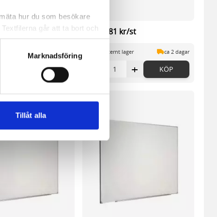
a mäta hur du som besökare
extfilerna går att ta bort och
kr/st
3 551,81 kr/st
t ett unikt nummer utan
 lager
ca 2 dagar
På externt lager
ca 2 dagar
Marknadsföring
+
-
+
KÖP
KÖP
ne och besöker sidan delar
e. En session cookie lagras
lemfritt ska kunna använda
Tillåt alla
andahålla funktioner för
n information från din enhet
 tur kombinera informationen
deras tjänster.