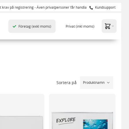
t krav på registrering - Även privatpersoner får handla
Kundsupport
Företag
(exkl moms)
Privat
(inkl moms)
Sortera på