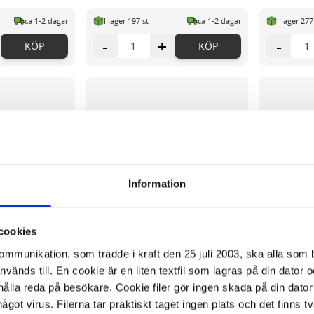
ca 1-2 dagar
I lager 197 st
ca 1-2 dagar
I lager 277
-
+
-
KÖP
KÖP
Information
cookies
kommunikation, som trädde i kraft den 25 juli 2003, ska alla so
änds till. En cookie är en liten textfil som lagras på din dator 
ålla reda på besökare. Cookie filer gör ingen skada på din dator
något virus. Filerna tar praktiskt taget ingen plats och det finns t
j 150x120cm
Whiteboard E3 emalj 200x120cm
Whiteboard