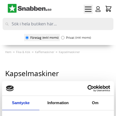
Hoppa till innehållet
Företag
(exkl moms)
Privat
(inkl moms)
Hem
Fika & Kök
Kaffemaskiner
Kapselmaskiner
Kapselmaskiner
Sortera på
1
Artikel
Samtycke
Information
Om
Kapselmaskin L'OR Professional Mini