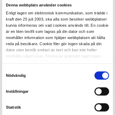
Denna webbplats använder cookies
1 437,11 kr
Enligt lagen om elektronisk kommunikation, som trädde i
kraft den 25 juli 2003, ska alla som besöker webbplatser
kunna informeras om vad cookies används till. En cookie
är en liten textfil som lagras på din dator och som
innehåller information som hjälper webbplatsen att hålla
reda på besökare. Cookie filer gör ingen skada på din
dator utan består endast av text och kan inte heller
I lager 3 st
ca 1-2 dagar
innehålla något virus. Filerna tar praktiskt taget ingen
-
+
KÖP
plats och det finns två typer av cookies.
Samtyckesval
Den ena typen sparar en fil permanent på din dator,
Nödvändig
Visa
1
Artikel
per page
dessa används för att exempelvis kunna mäta hur du
som besökare rör dig på hemsidan. Detta enbart för att
Inställningar
kunna erbjuda besökaren bättre tjänster och service.
Textfilerna går att ta bort och de flesta webbläsare har
Allt inom kontorsmaterial
funktioner för detta. Informationen som sparas på din
Statistik
dator är endast ett unikt nummer utan någon koppling till