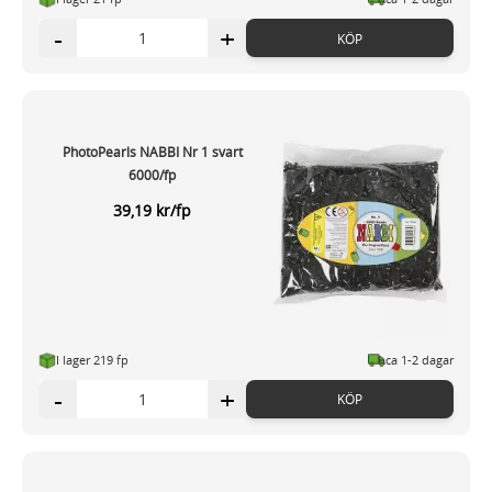
-
+
KÖP
PhotoPearls NABBI Nr 1 svart
6000/fp
39,19 kr/fp
I lager 219 fp
ca 1-2 dagar
-
+
KÖP