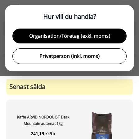
Hoppa till innehållet
Hur vill du handla?
Organisation/Företag (exkl. moms)
Företag
(exkl moms)
Privat
(inkl moms)
Privatperson (inkl. moms)
Senast sålda
Kaffe ARVID NORDQUIST Dark
Mountain automat 1kg
241,19 kr/fp