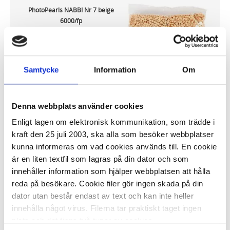
PhotoPearls NABBI Nr 7 beige
6000/fp
39,19 kr/fp
Samtycke
Information
Om
Denna webbplats använder cookies
I lager 56 fp
ca 1-2 dagar
-
+
Enligt lagen om elektronisk kommunikation, som trädde i
KÖP
kraft den 25 juli 2003, ska alla som besöker webbplatser
kunna informeras om vad cookies används till. En cookie
är en liten textfil som lagras på din dator och som
innehåller information som hjälper webbplatsen att hålla
PhotoPearls NABBI Nr15 vit 6000/fp
reda på besökare. Cookie filer gör ingen skada på din
39,19 kr/fp
dator utan består endast av text och kan inte heller
innehålla något virus. Filerna tar praktiskt taget ingen
plats och det finns två typer av cookies.