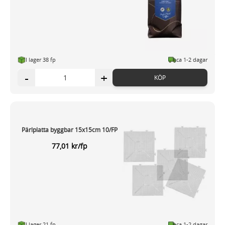
I lager 38 fp
ca 1-2 dagar
-
+
KÖP
Pärlplatta byggbar 15x15cm 10/FP
77,01 kr/fp
I lager 21 fp
ca 1-2 dagar